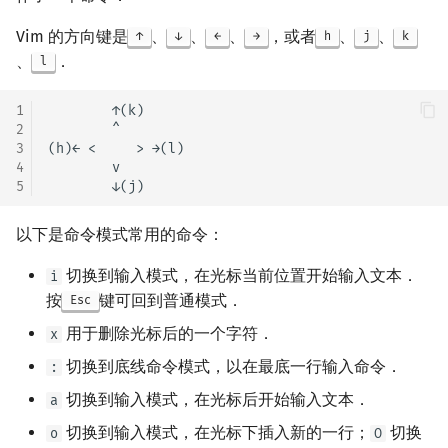
回文树
概率论
可持久化数据结构
欧拉图
Kahan 求和
二次剩余
Vim 的方向键是
、
、
、
，或者
、
、
↑
↓
←
→
h
j
k
、
．
l
序列自动机
博弈论
树套树
哈密顿图
珂朵莉树/颜色段均摊
阶 & 原根
1
        ↑(k)

最小表示法
数值算法
K-D Tree
二分图
空间优化简介
离散对数
2
        ^

3
(h)← <     > →(l)

4
        v

Lyndon 分解
序理论
动态树
平面图
高次剩余 & 单位根
5
Main–Lorentz 算法
杨氏矩阵
析合树
弦图
数论分块
以下是命令模式常用的命令：
拟阵
PQ 树
图的着色
狄利克雷卷积
切换到输入模式，在光标当前位置开始输入文本．
i
按
键可回到普通模式．
Esc
Berlekamp–Massey 算法
手指树
网络流
莫比乌斯反演
用于删除光标后的一个字符．
x
霍夫曼树
图的匹配
切换到底线命令模式，以在最底一行输入命令．
杜教筛
:
切换到输入模式，在光标后开始输入文本．
a
Prüfer 序列
Powerful Number 筛
切换到输入模式，在光标下插入新的一行；
切换
o
O