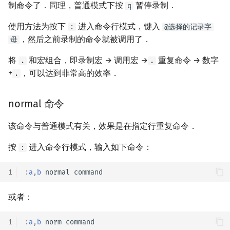
制命令了．同理，普通模式下按
暂停录制．
q
使用方法为按下
进入命令行模式，键入
:
@选择的记录字
，然后之前录制的命令就被调用了．
母
将
和宏组合，即录制宏 → 调用宏 →
重复命令 → 数字
.
.
+
，可以达到非常高的效率．
.
normal 命令
该命令与普通模式有关，效果是在指定行重复命令．
按
进入命令行模式，输入如下命令：
:
1
:
a
,
b
或者：
1
:
a
,
b