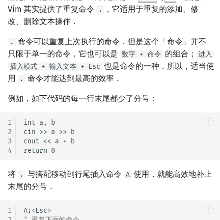
Vim 其实提供了重复命令
，它适用于重复的添加、修
.
改、删除文本操作．
命令可以重复上次执行的命令．但是这个「命令」并不
.
只限于单一的命令，它也可以是
的组合；
数字 + 命令
进入
也是命令的一种．所以，适当使
插入模式 + 输入文本 + Esc
用
命令才能达到最高的效率．
.
例如，如下代码的每一行末尾都少了分号：
1
int a, b

2
cin >> a >> b

3
cout << a + b

4
将
与搭配移动到行尾插入命令
使用，就能高效地补上
.
A
末尾的分号．
1
A;
<
Esc
>
2
" 重复下面的命令