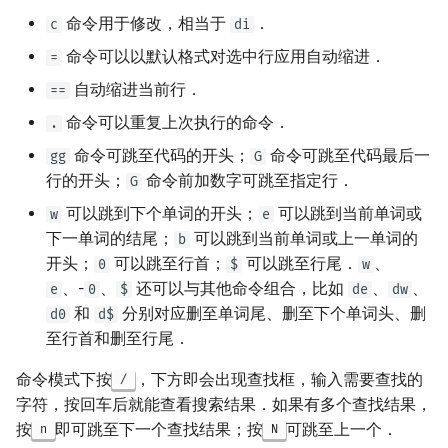
命令用于修改，相当于
．
c
di
命令可以以默认格式对选中行应用自动缩进．
=
自动缩进当前行．
==
命令可以重复上次执行的命令．
.
命令可跳至代码的开头；
命令可跳至代码最后一
gg
G
行的开头；
命令前加数字可跳至指定行．
G
可以跳到下个单词的开头；
可以跳到当前单词或
w
e
下一单词的结尾；
可以跳到当前单词或上一单词的
b
开头；
可以跳至行首；
可以跳至行尾．
、
0
$
w
、-
、
还可以与其他命令组合，比如
、
、
e
0
$
de
dw
和
分别对应删至单词尾、删至下个单词头、删
d0
d$
至行首和删至行尾．
命令模式下按
，下方即会出现查找框，输入需要查找的
/
字符，按回车后就能查看搜索结果．如果有多个查找结果，
按
即可跳至下一个查找结果；按
可跳至上一个．
n
N