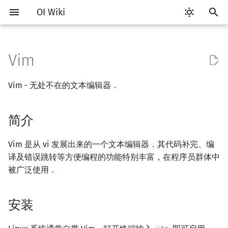
OI Wiki
键
入
Vim
Getting Started
比赛相关简介
简介
评测工具简介
Testlib 简介
语言基础简介
算法基础简介
搜索部分简介
动态规划部分简介
字符串部分简介
数学部分简介
数据结构部分简介
图论部分简介
计算几何部分简介
杂项简介
RMQ
OI 赛事与赛制
题型概述
读入、输出优化
Hello, World!
C++ 标准库简介
类
复杂度简介
排序简介
DP 优化简介
后缀数组简介
数字系统简介
数论基础
多项式与生成函数简介
排列组合
线性代数简介
线性规划基础
基本概念
基本概念
博弈论简介
插值
并查集
堆简介
分块思想
线段树基础
二叉搜索树 & 平衡树
可持久化数据结构简介
线段树套线段树
Link Cut Tree
树基础
最短路
最小生成树
强连通分量
网络流简介
图匹配
离线算法简介
随机函数
以
Vim - 无处不在的文本编辑器．
开
关于本项目
赛事
安装
Arbiter
通用
C++ 基础
复杂度
DFS（搜索）
动态规划基础
字符串基础
布尔代数
栈
图论相关概念
二维计算几何基础
离散化
并查集应用
ICPC/CCPC 赛事与赛制
交互题
分段打表
C++ 语法基础
STL 容器
命名空间
均摊复杂度
选择排序
单调队列/单调栈优化
最优原地后缀排序算法
进位制
模算术简介
代数基本定理
抽屉原理
向量
单纯形法
群论
条件概率与独立性
公平组合游戏
数值积分
并查集复杂度
二叉堆
块状数组
线段树合并 & 分裂
Treap
可持久化线段树
平衡树套线段树
全局平衡二叉树
树的直径
差分约束
最小树形图
双连通分量
最大流
二分图最大匹配
CDQ 分治
随机化技巧
始
简介
如何参与
题型
Vim 的模式与常用键位
Cena
Generator
C++ 标准库
枚举
BFS（搜索）
记忆化搜索
标准库
数字系统
队列
图的存储
三维计算几何基础
双指针
括号序列
常见错误
变量
STL 算法
值类别
冒泡排序
斜率优化
平衡三进制
素数
快速傅里叶变换
容斥原理
内积和外积
环论
随机变量
零和游戏
高斯消元
配对堆
块状链表
李超线段树
Splay 树
可持久化块状数组
线段树套平衡树
Euler Tour Tree
树的中心
k 短路
最小直径生成树
割点和桥
最小割
二分图最大权匹配
整体二分
爬山算法
搜
OI Wiki 不是什么
学习路线
CCR Plus
Validator
C++ 进阶
模拟
双向搜索
背包 DP
字符串匹配
位操作
链表
DFS（图论）
距离
离线算法
线段树与离线询问
命令模式 (Command Mode)
常见技巧
运算
bitset
重载运算符
插入排序
四边形不等式优化
格雷码
最大公约数
快速数论变换
斐波那契数列
矩阵
域论
随机变量的数字特征
非公平组合游戏
牛顿迭代法
左偏树
树分块
猫树
WBLT
可持久化平衡树
树状数组套权值线段树
Top Tree
树的重心
同余最短路
圆方树
费用流
一般图最大匹配
莫队算法
模拟退火
索
Vim 是从 vi 发展出来的一个文本编辑器．其代码补完、编
译及错误跳转等方便编程的功能特别丰富，在程序员群体中
格式手册
学习资源
Lemon
Interactor
C++ 与其他常用语言的区别
递归 & 分治
启发式搜索
区间 DP
字符串哈希
二进制集合操作
哈希表
BFS（图论）
Pick 定理
分数规划
输入模式 (Insert Mode)
流程控制语句
string
引用
计数排序
Slope Trick 优化
欧拉函数
快速沃尔什变换
错位排列
初等变换
Schreier–Sims 算法
概率不等式
Sqrt Tree
区间最值操作 & 区间历史
替罪羊树
可持久化字典树
分块套树状数组
最近公共祖先
点/边连通度
上下界网络流
一般图最大权匹配
被广泛使用．
值
数学符号表
技巧
Checker
Pascal 转 C++ 急救
贪心
A*
DAG 上的 DP
字典树 (Trie)
高精度计算
并查集
树上问题
三角剖分
随机化
底线命令行模式
高级数据类型
pair
常量
基数排序
WQS 二分
筛法
Chirp Z 变换
卡特兰数
行列式
笛卡尔树
可持久化可并堆
树链剖分
Stoer–Wagner 算法
稳定匹配
安装
Kinetic Tournament Tree
F.A.Q.
出题
Python 速成
排序
迭代加深搜索
树形 DP
前缀函数与 KMP 算法
快速幂
堆
有向无环图
凸包
悬线法
可视模式 (Visual mode)
函数
新版 C++ 特性
快速排序
状态设计优化
分解质因数
多项式牛顿迭代
斯特林数
线性空间
Size Balanced Tree
树上启发式合并