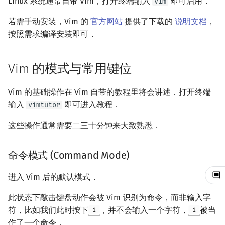
Linux 系统通常自带 Vim，打开终端输入
即可启用．
vim
镜像站列表
Vim 的快捷键
Java 速成
前缀和 & 差分
IDA*
状压 DP
Boyer–Moore 算法
置换和排列
块状数据结构
拓扑排序
扫描线
有限状态自动机
文件操作
Lambda 表达式
归并排序
裴蜀定理 & 一次不定方程
多项式多点求值|快速插值
贝尔数
线性基
AVL 树
虚树
若需手动安装，Vim 的
官方网站
提供了下载的
说明文档
，
按照需求编译安装即可．
致谢
进阶知识
Java 进阶
二分
回溯法
数位 DP
Z 函数（扩展 KMP）
弧度制与坐标系
单调栈
最短路问题
旋转卡壳
计算理论基础
pb_ds
堆排序
费马小定理 & 欧拉定理
多项式初等函数
伯努利数
线性映射
红黑树
树分治
倍增
Dancing Links
插头 DP
AC 自动机
复数
单调队列
生成树问题
半平面交
字节顺序
. 命令
编译优化
桶排序
模逆元
常系数齐次线性递推
Entringer Number
特征多项式
左偏红黑树
动态树分治
Vim 的模式与常用键位
构造
Alpha–Beta 剪枝
计数 DP
后缀数组 (SA)
数论
ST 表
斯坦纳树
平面最近点对
约瑟夫问题
宏
希尔排序
线性同余方程
多项式平移|连续点值平移
Eulerian Number
对角化
AA 树
AHU 算法
Vim 的基础操作在 Vim 自带的教程里将会讲述．打开终端
输入
即可进入教程．
vimtutor
优化
动态 DP
后缀自动机 (SAM)
多项式与生成函数
树状数组
拆点
随机增量法
表达式求值
normal 命令
锦标赛排序
中国剩余定理
符号化方法
分拆数
Jordan标准型
树哈希
这些操作通常需要二三十分钟来大致熟悉．
概率 DP
后缀平衡树
组合数学
线段树
连通性相关
反演变换
在一台机器上规划任务
数字 +.+ 宏 + normal
Tim 排序
升幂引理
Lagrange 反演
范德蒙德卷积
树上随机游走
命令模式 (Command Mode)
外部链接
DP 套 DP
广义后缀自动机
线性代数
划分树
环计数问题
计算几何杂项
主元素问题
排序相关 STL
阶乘取模
形式幂级数复合|复合逆
Pólya 计数
进入 Vim 后的默认模式．
DP 优化
后缀树
线性规划
二叉搜索树 & 平衡树
最小环
Garsia–Wachs 算法
排序应用
卢卡斯定理
普通生成函数
图论计数
此状态下敲击键盘动作会被 Vim 识别为命令，而非输入字
符，比如我们此时按下
，并不会输入一个字符，
被当
i
i
其它 DP 方法
Manacher
抽象代数
跳表
2-SAT
15-puzzle
同余方程
指数生成函数
作了一个命令．