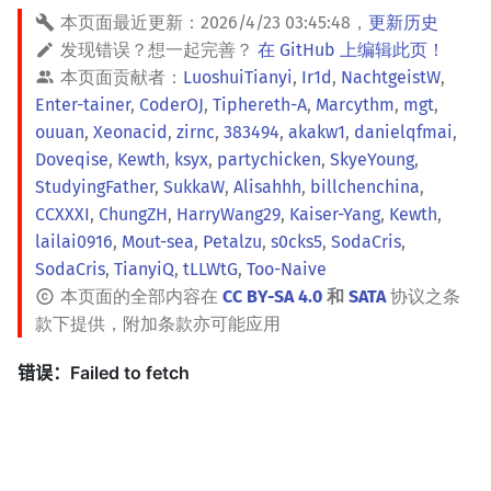
本页面最近更新：
2026/4/23 03:45:48
，
更新历史
发现错误？想一起完善？
在 GitHub 上编辑此页！
本页面贡献者：
LuoshuiTianyi
,
Ir1d
,
NachtgeistW
,
Enter-tainer
,
CoderOJ
,
Tiphereth-A
,
Marcythm
,
mgt
,
ouuan
,
Xeonacid
,
zirnc
,
383494
,
akakw1
,
danielqfmai
,
Doveqise
,
Kewth
,
ksyx
,
partychicken
,
SkyeYoung
,
StudyingFather
,
SukkaW
,
Alisahhh
,
billchenchina
,
CCXXXI
,
ChungZH
,
HarryWang29
,
Kaiser-Yang
,
Kewth
,
lailai0916
,
Mout-sea
,
Petalzu
,
s0cks5
,
SodaCris
,
SodaCris
,
TianyiQ
,
tLLWtG
,
Too-Naive
本页面的全部内容在
CC BY-SA 4.0
和
SATA
协议之条
款下提供，附加条款亦可能应用