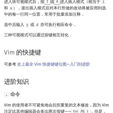
进入块可视模式后，按
或
进入插入模式（相当于
I
A
i
和
），退出插入模式后对本行所做的改动将被应用到选
a
中的每一行同一位置．常用于批量添加注释．
选中后输入
或
亦可执行相应命令．
y
d
三种可视模式可以通过按键相互转化．
Vim 的快捷键
可参考
史上最全 Vim 快捷键键位图—入门到进阶
进阶知识
命令
.
Vim 的使用者不可避免地会抗拒重复的文本修改，因为 Vim
注定比其他编辑器会多出两次按键——
与
．但是，
Esc
i