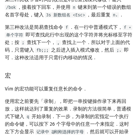
，接着按下回车，并使用
键来到第一个错误的数组
/bok
n
名首字母处，键入
，最后重复
．
3s 新数组名 <Esc>
n.
第三种改法是简易查找命令
．在一行中普通模式下，
f
f +
即可查找此行中出现的这个字符并将光标移至字符
单个字符
处；按
查找下一个，
查找上一个．所以对于上面的代
;
,
码，只需键入
之后进入插入模式修改，然后
即
fb;;;
;.
可．这种改法适用于只需行内移动的情况．
宏
Vim 的宏功能可以重复任意长的命令．
使用宏之前要先「录制」，即把一串按键操作录下来再回
放，这样就达到了重复的效果．录制的方法很简单，普通模
式下键入
开始录制．下一步，为录制的宏指定一个执行
q
的命令键，可以按下 26 个字母中的任意一个来指定．这时
左下方会显示
．然后就可以开始录
记录中 @刚刚选择的字母