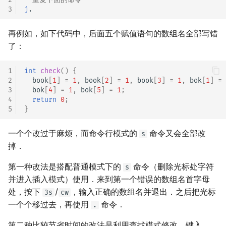
3
j
再例如，如下代码中，后面五个赋值语句的数组名全部写错
了：
1
int
check
()
{
2
book
[
1
]
=
1
,
book
[
2
]
=
1
,
book
[
3
]
=
1
,
bok
[
1
]
=
3
bok
[
4
]
=
1
,
bok
[
5
]
=
1
;
4
return
0
;
5
}
一个个改过于麻烦，而命令行模式的
命令又会全部改
s
掉．
第一种改法是搭配普通模式下的
命令（删除光标处字符
s
并进入插入模式）使用．来到第一个错误的数组名首字母
处，按下
/
，输入正确的数组名并退出．之后把光标
3s
cw
一个个移过去，再使用
命令．
.
第二种比较节省时间的改法是利用查找模式修改．键入