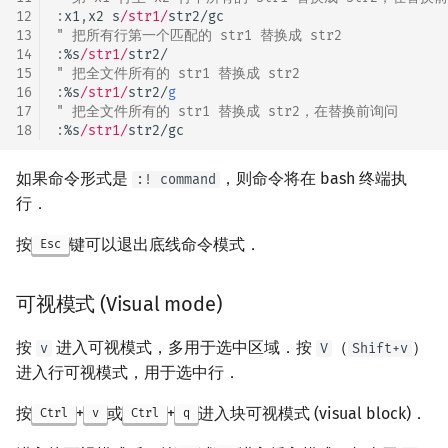
12
:
x1
,
x2 s
/str1/
13
" 把所有行第一个匹配的 str1 替换成 str2
14
:
%s
/str1/
15
" 把全文件所有的 str1 替换成 str2
16
:
%s
/str1/
str2/
g
17
" 把全文件所有的 str1 替换成 str2，在替换前询问
18
:
%s
/str1/
如果命令形式是
，则命令将在 bash 终端执
:! command
行．
按
键可以退出底线命令模式．
Esc
可视模式 (Visual mode)
按
进入可视模式，多用于选中区域．按
（
）
v
V
Shift+v
进入行可视模式，用于选中行．
按
+
或
+
进入块可视模式 (visual block)．
Ctrl
v
Ctrl
q