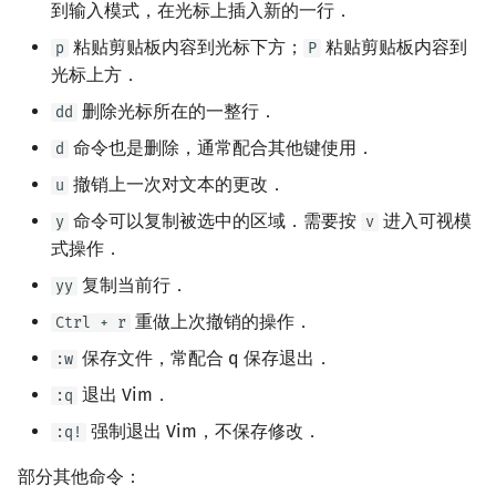
到输入模式，在光标上插入新的一行．
矩阵树定理
Min_25 筛
粘贴剪贴板内容到光标下方；
粘贴剪贴板内容到
p
P
LGV 引理
洲阁筛
光标上方．
删除光标所在的一整行．
dd
最大团搜索算法
类欧几里德算法
命令也是删除，通常配合其他键使用．
d
支配树
Meissel–Lehmer 算法
撤销上一次对文本的更改．
u
命令可以复制被选中的区域．需要按
进入可视模
y
v
图上随机游走
连分数
式操作．
复制当前行．
yy
Stern–Brocot 树与 Farey
重做上次撤销的操作．
Ctrl + r
二次域
保存文件，常配合 q 保存退出．
:w
退出 Vim．
:q
Pell 方程
强制退出 Vim，不保存修改．
:q!
部分其他命令：