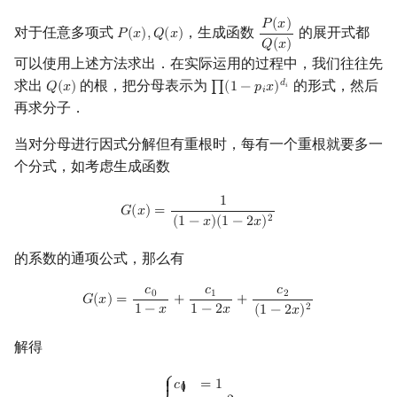
𝑃
(
𝑥
)
对于任意多项式
，生成函数
的展开式都
𝑃
(
𝑥
)
,
𝑄
(
𝑥
)
P
(
x
)
,
Q
(
x
)
P
(
x
)
Q
(
x
)
𝑄
(
𝑥
)
可以使用上述方法求出．在实际运用的过程中，我们往往先
求出
的根，把分母表示为
的形式，然后
𝑑
𝑄
(
𝑥
)
∏
(
1
−
𝑝
𝑥
)
Q
(
x
)
∏
(
1
−
p
i
x
)
d
i
𝑖
𝑖
再求分子．
当对分母进行因式分解但有重根时，每有一个重根就要多一
个分式，如考虑生成函数
1
G
(
x
)
=
1
(
1
−
x
)
(
1
−
2
x
)
2
𝐺
(
𝑥
)
=
2
(
1
−
𝑥
)
(
1
−
2
𝑥
)
的系数的通项公式，那么有
𝑐
𝑐
𝑐
G
(
x
)
=
c
0
1
−
x
+
c
1
1
−
2
x
+
c
2
(
1
−
2
x
)
2
0
1
2
𝐺
(
𝑥
)
=
+
+
2
1
−
𝑥
1
−
2
𝑥
(
1
−
2
𝑥
)
解得
{
c
0
=
1
c
1
=
−
2
c
2
=
2
⎧
𝑐
=
1
{ {
0