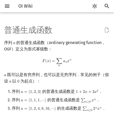
OI Wiki
键
入
普通生成函数
Getting Started
比赛相关简介
工具软件简介
语言基础简介
算法基础简介
搜索部分简介
动态规划部分简介
字符串部分简介
数字系统简介
数论基础
基本运算
排列组合
线性代数简介
线性规划基础
基本概念
基本概念
博弈论简介
插值
数据结构部分简介
图论部分简介
计算几何部分简介
杂项简介
RMQ
OI 赛事与赛制
题型概述
读入、输出优化
Vim
评测工具简介
Testlib 简介
Hello, World!
C++ 标准库简介
类
复杂度简介
排序简介
DP 优化简介
后缀数组简介
并查集
堆简介
分块思想
线段树基础
二叉搜索树 & 平衡树
可持久化数据结构简介
线段树套线段树
Link Cut Tree
树基础
最短路
最小生成树
强连通分量
网络流简介
图匹配
离线算法简介
随机函数
以
序列
的普通生成函数（ordinary generating function，
𝑎
a
开
关于本项目
赛事
代码编辑工具
C++ 基础
复杂度
DFS（搜索）
动态规划基础
字符串基础
进位制
模算术简介
封闭形式
抽屉原理
向量
单纯形法
群论
条件概率与独立性
公平组合游戏
数值积分
栈
图论相关概念
二维计算几何基础
离散化
并查集应用
ICPC/CCPC 赛事与赛制
交互题
分段打表
Emacs
Arbiter
通用
C++ 语法基础
STL 容器
命名空间
均摊复杂度
选择排序
单调队列/单调栈优化
最优原地后缀排序算法
并查集复杂度
二叉堆
块状数组
线段树合并 & 分裂
Treap
可持久化线段树
平衡树套线段树
全局平衡二叉树
树的直径
差分约束
最小树形图
双连通分量
最大流
二分图最大匹配
CDQ 分治
随机化技巧
OGF）定义为形式幂级数：
始
如何参与
题型
评测工具
C++ 标准库
枚举
BFS（搜索）
记忆化搜索
标准库
平衡三进制
素数
斐波那契数列的生成函数
容斥原理
内积和外积
环论
随机变量
零和游戏
高斯消元
队列
图的存储
三维计算几何基础
双指针
括号序列
常见错误
VS Code
Cena
Generator
变量
STL 算法
值类别
冒泡排序
斜率优化
配对堆
块状链表
李超线段树
Splay 树
可持久化块状数组
线段树套平衡树
Euler Tour Tree
树的中心
k 短路
最小直径生成树
割点和桥
最小割
二分图最大权匹配
整体二分
爬山算法
F
(
x
)
=
∑
n
a
n
x
n
𝑛
𝐹
(
𝑥
)
=
∑
𝑎
𝑥
搜
𝑛
𝑛
OI Wiki 不是什么
学习路线
命令行
C++ 进阶
模拟
双向搜索
背包 DP
字符串匹配
格雷码
最大公约数
斐波那契数列
矩阵
域论
随机变量的数字特征
非公平组合游戏
牛顿迭代法
链表
DFS（图论）
距离
离线算法
线段树与离线询问
展开方式一
常见技巧
Atom
CCR Plus
Validator
运算
bitset
重载运算符
插入排序
四边形不等式优化
左偏树
树分块
猫树
WBLT
可持久化平衡树
树状数组套权值线段树
Top Tree
树的重心
同余最短路
圆方树
费用流
一般图最大匹配
莫队算法
模拟退火
索
既可以是有穷序列，也可以是无穷序列．常见的例子（假
𝑎
a
设
以
为起点）：
𝑎
0
a
0
格式手册
学习资源
命令行编译与调试
C++ 与其他常用语言的区别
递归 & 分治
启发式搜索
区间 DP
字符串哈希
欧拉函数
错位排列
初等变换
Schreier–Sims 算法
概率不等式
哈希表
BFS（图论）
Pick 定理
分数规划
展开方式二
Eclipse
Lemon
Interactor
流程控制语句
string
引用
计数排序
Slope Trick 优化
Sqrt Tree
区间最值操作 & 区间历史
替罪羊树
可持久化字典树
分块套树状数组
最近公共祖先
点/边连通度
上下界网络流
一般图最大权匹配
值
序列
的普通生成函数是
．
2
𝑎
=
⟨
1
,
2
,
3
⟩
1
+
2
𝑥
+
3
𝑥
a
=
⟨
1
,
2
,
3
⟩
1
+
2
x
+
3
x
2
数学符号表
技巧
编译器
Pascal 转 C++ 急救
贪心
A*
DAG 上的 DP
字典树 (Trie)
筛法
牛顿二项式定理
卡特兰数
行列式
并查集
树上问题
三角剖分
随机化
Notepad++
Checker
高级数据类型
pair
常量
基数排序
WQS 二分
笛卡尔树
可持久化可并堆
树链剖分
Stoer–Wagner 算法
稳定匹配
序列
的普通生成函数是
．
𝑛
𝑎
=
⟨
1
,
1
,
1
,
⋯
⟩
∑
𝑥
a
=
⟨
1
,
1
,
1
,
⋯
⟩
∑
n
≥
0
x
n
𝑛
≥
0
Kinetic Tournament Tree
序列
的生成函数是
．
𝑛
𝑛
𝑎
=
⟨
1
,
2
,
4
,
8
,
1
6
,
⋯
⟩
∑
2
𝑥
F.A.Q.
出题
WSL (Windows 10)
Python 速成
排序
迭代加深搜索
树形 DP
前缀函数与 KMP 算法
分解质因数
卡特兰数的生成函数
斯特林数
线性空间
堆
有向无环图
凸包
悬线法
Kate
函数
新版 C++ 特性
快速排序
状态设计优化
Size Balanced Tree
树上启发式合并
a
=
⟨
1
,
2
,
4
,
8
,
16
,
⋯
⟩
∑
n
≥
0
2
n
x
n
𝑛
≥
0