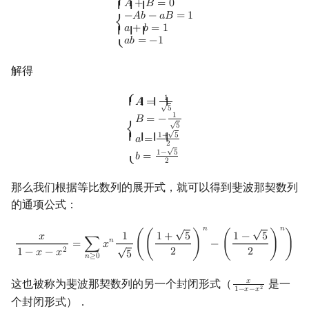
{
A
+
B
=
0
−
A
b
−
a
B
=
1
a
+
b
=
1
a
b
=
−
1
⎧
𝐴
+
𝐵
=
0
{ { {
−
𝐴
𝑏
−
𝑎
𝐵
=
1
⎨
𝑎
+
𝑏
=
1
{ { {
𝑎
𝑏
=
−
1
⎩
解得
{
A
=
1
5
B
=
−
1
5
a
=
1
+
5
2
b
=
1
−
5
2
⎧
1
𝐴
=
{ { { {
√
5
1
𝐵
=
−
√
5
√
⎨
1
+
5
{ { { {
𝑎
=
2
√
1
−
5
𝑏
=
⎩
2
那么我们根据等比数列的展开式，就可以得到斐波那契数列
的通项公式：
√
√
𝑛
𝑛
x
1
−
x
−
x
2
=
∑
n
≥
0
x
n
1
5
(
(
1
+
5
2
)
n
−
(
1
−
5
2
)
n
)
𝑥
1
1
+
5
1
−
5
𝑛
=
∑
𝑥
(
(
)
−
(
)
)
√
2
2
2
1
−
𝑥
−
𝑥
5
𝑛
≥
0
这也被称为斐波那契数列的另一个封闭形式（
是一
𝑥
x
1
−
x
−
x
2
2
1
−
𝑥
−
𝑥
个封闭形式）．