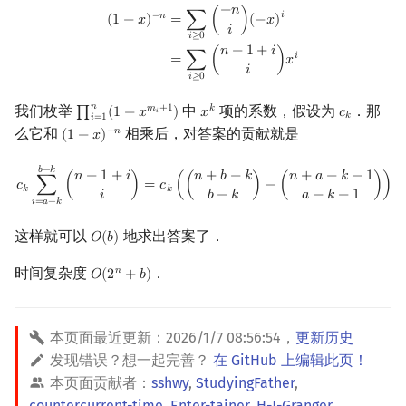
−
𝑛
(
1
−
x
)
−
n
=
∑
i
≥
0
(
−
n
i
)
(
−
x
)
i
=
∑
i
≥
0
(
n
−
1
+
i
i
)
x
i
𝑖
−
𝑛
=
∑
(
)
(
−
𝑥
)
(
1
−
𝑥
)
𝑖
𝑖
≥
0
𝑛
−
1
+
𝑖
𝑖
=
∑
(
)
𝑥
𝑖
𝑖
≥
0
𝑛
我们枚举
中
项的系数，假设为
．那
𝑚
+
1
𝑘
∏
(
1
−
𝑥
)
𝑥
𝑐
∏
i
=
1
n
(
1
−
x
m
i
+
1
)
x
k
c
k
𝑖
𝑘
𝑖
=
1
么它和
相乘后，对答案的贡献就是
−
𝑛
(
1
−
𝑥
)
(
1
−
x
)
−
n
c
k
∑
i
=
a
−
k
b
−
k
(
n
−
1
+
i
i
)
=
c
k
(
(
n
+
b
−
k
b
−
k
)
−
(
n
+
a
−
k
−
1
a
−
k
−
1
)
)
𝑏
−
𝑘
𝑛
+
𝑏
−
𝑘
𝑛
+
𝑎
−
𝑘
−
1
𝑛
−
1
+
𝑖
𝑐
∑
(
)
=
𝑐
(
(
)
−
(
)
)
𝑘
𝑘
𝑖
𝑏
−
𝑘
𝑎
−
𝑘
−
1
𝑖
=
𝑎
−
𝑘
这样就可以
地求出答案了．
𝑂
(
𝑏
)
O
(
b
)
时间复杂度
．
𝑛
𝑂
(
2
+
𝑏
)
O
(
2
n
+
b
)
本页面最近更新：
2026/1/7 08:56:54
，
更新历史
发现错误？想一起完善？
在 GitHub 上编辑此页！
本页面贡献者：
sshwy
,
StudyingFather
,
countercurrent-time
,
Enter-tainer
,
H-J-Granger
,