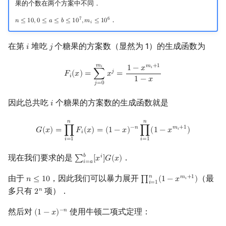
果的个数在两个方案中不同．
7
6
．
𝑛
≤
1
0
,
0
≤
𝑎
≤
𝑏
≤
1
0
,
𝑚
≤
1
0
n
≤
10
,
0
≤
a
≤
b
≤
10
7
,
m
i
≤
10
6
𝑖
在第
堆吃
个糖果的方案数（显然为 1）的生成函数为
𝑖
𝑗
i
j
𝑚
F
i
(
x
)
=
∑
j
=
0
m
i
x
j
=
1
−
x
m
i
+
1
1
−
x
𝑚
+
1
𝑖
1
−
𝑥
𝑖
𝑗
𝐹
(
𝑥
)
=
∑
𝑥
=
𝑖
1
−
𝑥
𝑗
=
0
因此总共吃
个糖果的方案数的生成函数就是
𝑖
i
𝑛
𝑛
G
(
x
)
=
∏
i
=
1
n
F
i
(
x
)
=
(
1
−
x
)
−
n
∏
i
=
1
n
(
1
−
x
m
i
+
1
)
−
𝑛
𝑚
+
1
𝐺
(
𝑥
)
=
∏
𝐹
(
𝑥
)
=
(
1
−
𝑥
)
∏
(
1
−
𝑥
)
𝑖
𝑖
𝑖
=
1
𝑖
=
1
𝑏
现在我们要求的是
．
𝑖
∑
[
𝑥
]
𝐺
(
𝑥
)
∑
i
=
a
b
[
x
i
]
G
(
x
)
𝑖
=
𝑎
𝑛
由于
，因此我们可以暴力展开
（最
𝑚
+
1
𝑛
≤
1
0
∏
(
1
−
𝑥
)
n
≤
10
∏
i
=
1
n
(
1
−
x
m
i
+
1
)
𝑖
𝑖
=
1
多只有
项）．
𝑛
2
2
n
然后对
使用牛顿二项式定理：
−
𝑛
(
1
−
𝑥
)
(
1
−
x
)
−
n