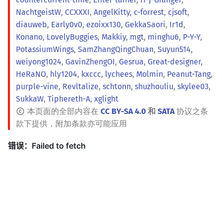
NachtgeistW
,
CCXXXI
,
AngelKitty
,
c-forrest
,
cjsoft
,
diauweb
,
Early0v0
,
ezoixx130
,
GekkaSaori
,
Ir1d
,
Konano
,
LovelyBuggies
,
Makkiy
,
mgt
,
minghu6
,
P-Y-Y
,
PotassiumWings
,
SamZhangQingChuan
,
Suyun514
,
weiyong1024
,
GavinZhengOI
,
Gesrua
,
Great-designer
,
HeRaNO
,
hly1204
,
kxccc
,
lychees
,
Molmin
,
Peanut-Tang
,
purple-vine
,
Revltalize
,
schtonn
,
shuzhouliu
,
skylee03
,
SukkaW
,
Tiphereth-A
,
xglight
本页面的全部内容在
CC BY-SA 4.0
和
SATA
协议之条
款下提供，附加条款亦可能应用