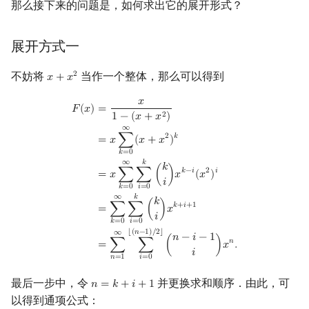
那么接下来的问题是，如何求出它的展开形式？
展开方式一
不妨将
当作一个整体，那么可以得到
2
𝑥
+
𝑥
x
+
x
2
𝑥
F
(
x
)
=
x
1
−
(
x
+
x
2
)
=
x
∑
k
=
0
∞
(
x
+
x
2
)
k
=
x
∑
k
=
0
∞
∑
i
=
0
k
(
k
i
)
x
k
−
i
(
x
2
)
i
=
∑
k
=
0
𝐹
(
𝑥
)
=
2
1
−
(
𝑥
+
𝑥
)
∞
2
𝑘
=
𝑥
∑
(
𝑥
+
𝑥
)
𝑘
=
0
∞
𝑘
𝑘
𝑘
−
𝑖
2
𝑖
=
𝑥
∑
∑
(
)
𝑥
(
𝑥
)
𝑖
𝑖
=
0
𝑘
=
0
∞
𝑘
𝑘
𝑘
+
𝑖
+
1
=
∑
∑
(
)
𝑥
𝑖
𝑖
=
0
𝑘
=
0
⌊
(
𝑛
−
1
)
/
2
⌋
∞
𝑛
−
𝑖
−
1
𝑛
=
∑
∑
(
)
𝑥
.
𝑖
𝑛
=
1
𝑖
=
0
最后一步中，令
并更换求和顺序．由此，可
𝑛
=
𝑘
+
𝑖
+
1
n
=
k
+
i
+
1
以得到通项公式：