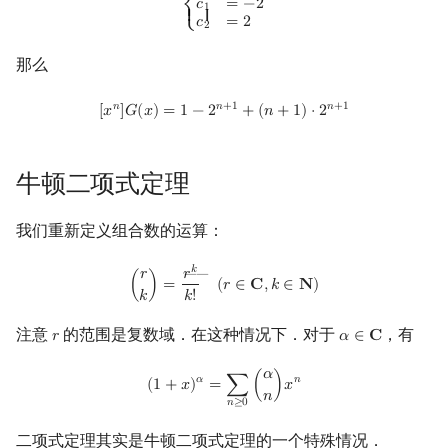
𝑐
=
−
2
1
⎨
{ {
𝑐
=
2
⎩
2
那么
[
x
n
]
G
(
x
)
=
1
−
2
n
+
1
+
(
n
+
1
)
⋅
2
n
+
1
𝑛
𝑛
+
1
𝑛
+
1
[
𝑥
]
𝐺
(
𝑥
)
=
1
−
2
+
(
𝑛
+
1
)
⋅
2
牛顿二项式定理
我们重新定义组合数的运算：
(
r
k
)
=
r
k
―
k
!
(
r
∈
C
,
k
∈
N
)
𝑘
𝑟
𝑟
――
(
)
=
(
𝑟
∈
𝐂
,
𝑘
∈
𝐍
)
𝑘
𝑘
!
注意
的范围是复数域．在这种情况下．对于
，有
𝑟
𝛼
∈
𝐂
r
α
∈
C
𝛼
(
1
+
x
)
α
=
∑
n
≥
0
(
α
n
)
x
n
𝛼
𝑛
(
1
+
𝑥
)
=
∑
(
)
𝑥
𝑛
𝑛
≥
0
二项式定理其实是牛顿二项式定理的一个特殊情况．