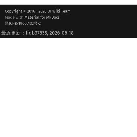
Copyright © 2016 - 2026 OI Wiki Team
Made with
Material for MkDocs
黑ICP备19005132号-2
最近更新：ffdb37835, 2026-06-18