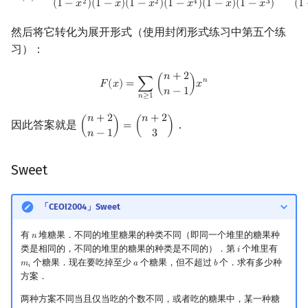
2
2
4
3
(
1
−
𝑥
)
(
1
−
𝑥
)
(
1
−
𝑥
)
(
1
−
𝑥
)
(
1
−
𝑥
)
(
1
−
𝑥
)
(
1
然后将它转化为展开形式（使用封闭形式练习中第五个练
习）：
𝑛
+
2
F
(
x
)
=
∑
n
≥
1
(
n
+
2
n
−
1
)
x
n
𝑛
𝐹
(
𝑥
)
=
∑
(
)
𝑥
𝑛
−
1
𝑛
≥
1
𝑛
+
2
𝑛
+
2
因此答案就是
．
(
)
=
(
)
(
n
+
2
n
−
1
)
=
(
n
+
2
3
)
𝑛
−
1
3
Sweet
「CEOI2004」Sweet
有
堆糖果．不同的堆里糖果的种类不同（即同一个堆里的糖果种
𝑛
n
类是相同的，不同的堆里的糖果的种类是不同的）．第
个堆里有
𝑖
i
个糖果．现在要吃掉至少
个糖果，但不超过
个．求有多少种
𝑚
𝑎
𝑏
m
i
a
b
𝑖
方案．
两种方案不同当且仅当吃的个数不同，或者吃的糖果中，某一种糖