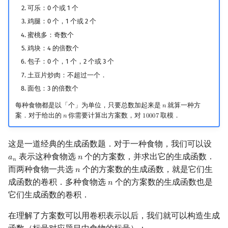
可乐：0 个或 1 个
鸡腿：0 个，1 个或 2 个
蜜桃多：奇数个
鸡块：4 的倍数个
包子：0 个，1 个，2 个或 3 个
土豆片炒肉：不超过一个．
面包：3 的倍数个
每种食物都是以「个」为单位，只要总数加起来是
就算一种方
𝑛
n
案．对于给出的
你需要计算出方案数，对
取模．
𝑛
1
0
0
0
7
n
10007
这是一道经典的生成函数题．对于一种食物，我们可以设
表示这种食物选
个的方案数，并求出它的生成函数．
𝑎
𝑛
a
n
n
𝑛
而两种食物一共选
个的方案数的生成函数，就是它们生
𝑛
n
成函数的卷积．多种食物选
个的方案数的生成函数也是
𝑛
n
它们生成函数的卷积．
在理解了方案数可以用卷积表示以后，我们就可以构造生成