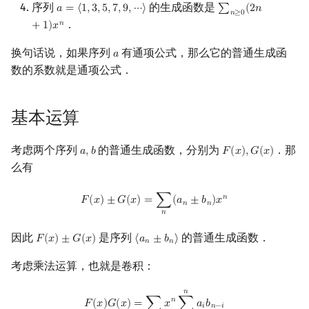
序列
的生成函数是
𝑎
=
⟨
1
,
3
,
5
,
7
,
9
,
⋯
⟩
∑
(
2
𝑛
a
=
⟨
1
,
3
,
5
,
7
,
9
,
⋯
⟩
∑
n
≥
0
(
2
n
+
1
)
x
n
𝑛
≥
0
镜像站列表
Special Judge
Java 速成
前缀和 & 差分
IDA*
状压 DP
Boyer–Moore 算法
裴蜀定理 & 一次不定方程
应用
贝尔数
线性基
块状数据结构
拓扑排序
扫描线
有限状态自动机
Dev-C++
文件操作
Lambda 表达式
归并排序
AVL 树
虚树
．
𝑛
+
1
)
𝑥
换句话说，如果序列
有通项公式，那么它的普通生成函
致谢
Testlib
Java 进阶
二分
回溯法
数位 DP
Z 函数（扩展 KMP）
费马小定理 & 欧拉定理
伯努利数
线性映射
单调栈
最短路问题
旋转卡壳
计算理论基础
食物
CLion
pb_ds
堆排序
红黑树
树分治
𝑎
a
数的系数就是通项公式．
Polygon
倍增
Dancing Links
插头 DP
AC 自动机
模逆元
Entringer Number
特征多项式
单调队列
生成树问题
半平面交
字节顺序
Sweet
Geany
编译优化
桶排序
左偏红黑树
动态树分治
基本运算
OJ 工具
构造
Alpha–Beta 剪枝
计数 DP
后缀数组 (SA)
线性同余方程
Eulerian Number
对角化
ST 表
斯坦纳树
平面最近点对
约瑟夫问题
Xcode
希尔排序
AA 树
AHU 算法
考虑两个序列
的普通生成函数，分别为
．那
𝑎
,
𝑏
𝐹
(
𝑥
)
,
𝐺
(
𝑥
)
a
,
b
F
(
x
)
,
G
(
x
)
LaTeX 入门
优化
动态 DP
后缀自动机 (SAM)
中国剩余定理
分拆数
Jordan标准型
树状数组
拆点
随机增量法
表达式求值
GUIDE
锦标赛排序
树哈希
么有
Git
概率 DP
后缀平衡树
升幂引理
范德蒙德卷积
线段树
连通性相关
反演变换
在一台机器上规划任务
Sublime Text
Tim 排序
树上随机游走
F
(
x
)
±
G
(
x
)
=
∑
n
(
a
n
±
b
n
)
x
n
𝑛
𝐹
(
𝑥
)
±
𝐺
(
𝑥
)
=
∑
(
𝑎
±
𝑏
)
𝑥
𝑛
𝑛
𝑛
DP 套 DP
广义后缀自动机
阶乘取模
Pólya 计数
划分树
环计数问题
计算几何杂项
主元素问题
CP Editor
排序相关 STL
因此
是序列
的普通生成函数．
𝐹
(
𝑥
)
±
𝐺
(
𝑥
)
⟨
𝑎
±
𝑏
⟩
F
(
x
)
±
G
(
x
)
⟨
a
n
±
b
n
⟩
𝑛
𝑛
DP 优化
后缀树
卢卡斯定理
图论计数
二叉搜索树 & 平衡树
最小环
Garsia–Wachs 算法
Code::Blocks
排序应用
考虑乘法运算，也就是卷积：
其它 DP 方法
Manacher
同余方程
跳表
2-SAT
15-puzzle
𝑛
F
(
x
)
G
(
x
)
=
∑
n
x
n
∑
i
=
0
n
a
i
b
n
−
i
𝑛
𝐹
(
𝑥
)
𝐺
(
𝑥
)
=
∑
𝑥
∑
𝑎
𝑏
𝑖
𝑛
−
𝑖