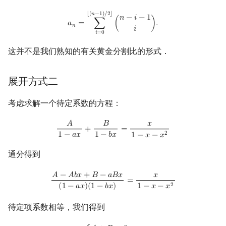
a
n
=
∑
i
=
0
⌊
(
n
−
1
)
/
2
⌋
(
n
−
i
−
1
i
)
.
⌊
(
𝑛
−
1
)
/
2
⌋
𝑛
−
𝑖
−
1
𝑎
=
∑
(
)
.
𝑛
𝑖
𝑖
=
0
这并不是我们熟知的有关黄金分割比的形式．
展开方式二
考虑求解一个待定系数的方程：
A
1
−
a
x
+
B
1
−
b
x
=
x
1
−
x
−
x
2
𝐴
𝐵
𝑥
+
=
2
1
−
𝑎
𝑥
1
−
𝑏
𝑥
1
−
𝑥
−
𝑥
通分得到
A
−
A
b
x
+
B
−
a
B
x
(
1
−
a
x
)
(
1
−
b
x
)
=
x
1
−
x
−
x
2
𝐴
−
𝐴
𝑏
𝑥
+
𝐵
−
𝑎
𝐵
𝑥
𝑥
=
2
(
1
−
𝑎
𝑥
)
(
1
−
𝑏
𝑥
)
1
−
𝑥
−
𝑥
待定项系数相等，我们得到