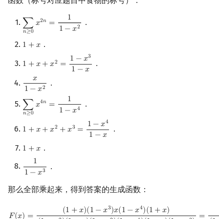
函数（标号对应题目中食物的标号）：
1
．
2
𝑛
∑
𝑥
=
∑
n
≥
0
x
2
n
=
1
1
−
x
2
2
1
−
𝑥
𝑛
≥
0
．
1
+
𝑥
1
+
x
3
1
−
𝑥
．
2
1
+
𝑥
+
𝑥
=
1
+
x
+
x
2
=
1
−
x
3
1
−
x
1
−
𝑥
𝑥
．
x
1
−
x
2
2
1
−
𝑥
1
．
4
𝑛
∑
𝑥
=
∑
n
≥
0
x
4
n
=
1
1
−
x
4
4
1
−
𝑥
𝑛
≥
0
4
1
−
𝑥
．
2
3
1
+
𝑥
+
𝑥
+
𝑥
=
1
+
x
+
x
2
+
x
3
=
1
−
x
4
1
−
x
1
−
𝑥
．
1
+
𝑥
1
+
x
1
．
1
1
−
x
3
3
1
−
𝑥
那么全部乘起来，得到答案的生成函数：
F
(
x
)
=
(
1
+
x
)
(
1
−
x
3
)
x
(
1
−
x
4
)
(
1
+
x
)
(
1
−
x
2
)
(
1
−
x
)
(
1
−
x
2
)
(
1
−
x
4
)
(
1
−
x
)
(
1
−
x
3
)
=
x
3
4
(
1
+
𝑥
)
(
1
−
𝑥
)
𝑥
(
1
−
𝑥
)
(
1
+
𝑥
)
𝐹
(
𝑥
)
=
=