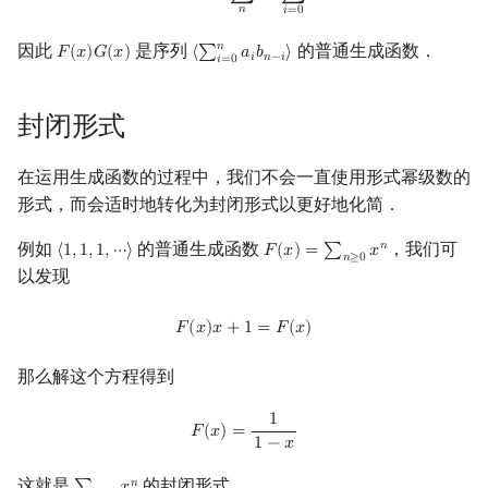
𝑛
𝑖
=
0
回文树
二次剩余
可持久化数据结构
欧拉图
Kahan 求和
𝑛
因此
是序列
的普通生成函数．
𝐹
(
𝑥
)
𝐺
(
𝑥
)
⟨
∑
𝑎
𝑏
⟩
F
(
x
)
G
(
x
)
⟨
∑
i
=
0
n
a
i
b
n
−
i
⟩
𝑖
𝑛
−
𝑖
𝑖
=
0
序列自动机
阶 & 原根
树套树
哈密顿图
珂朵莉树/颜色段均摊
封闭形式
最小表示法
离散对数
K-D Tree
二分图
空间优化简介
在运用生成函数的过程中，我们不会一直使用形式幂级数的
Lyndon 分解
高次剩余 & 单位根
动态树
平面图
形式，而会适时地转化为封闭形式以更好地化简．
Main–Lorentz 算法
数论分块
析合树
弦图
例如
的普通生成函数
，我们可
𝑛
⟨
1
,
1
,
1
,
⋯
⟩
𝐹
(
𝑥
)
=
∑
𝑥
⟨
1
,
1
,
1
,
⋯
⟩
F
(
x
)
=
∑
n
≥
0
x
n
𝑛
≥
0
以发现
狄利克雷卷积
PQ 树
图的着色
F
(
x
)
x
+
1
=
F
(
x
)
𝐹
(
𝑥
)
𝑥
+
1
=
𝐹
(
𝑥
)
莫比乌斯反演
手指树
网络流
那么解这个方程得到
杜教筛
霍夫曼树
图的匹配
1
F
(
x
)
=
1
1
−
x
𝐹
(
𝑥
)
=
1
−
𝑥
Powerful Number 筛
Prüfer 序列
这就是
的封闭形式．
𝑛