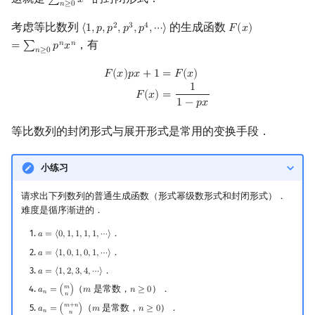
∑
𝑥
∑
n
≥
0
x
n
𝑛
≥
0
Min_25 筛
矩阵树定理
考虑等比数列
的生成函数
2
3
4
⟨
1
,
𝑝
,
𝑝
,
𝑝
,
𝑝
,
⋯
⟩
𝐹
(
𝑥
)
⟨
1
,
p
,
p
2
,
p
3
,
p
4
,
⋯
⟩
F
(
x
)
=
∑
n
≥
0
p
n
x
n
，有
𝑛
𝑛
洲阁筛
LGV 引理
=
∑
𝑝
𝑥
𝑛
≥
0
F
(
x
)
p
x
+
1
=
F
(
x
)
F
(
x
)
=
1
1
−
p
x
𝐹
(
𝑥
)
𝑝
𝑥
+
1
=
𝐹
(
𝑥
)
类欧几里德算法
最大团搜索算法
1
=
𝐹
(
𝑥
)
1
−
𝑝
𝑥
Meissel–Lehmer 算法
支配树
等比数列的封闭形式与展开形式是常用的变换手段．
连分数
图上随机游走
小练习
Stern–Brocot 树与 Farey 序列
请求出下列数列的普通生成函数（形式幂级数形式和封闭形式）．
难度是循序渐进的．
二次域
．
𝑎
=
⟨
0
,
1
,
1
,
1
,
1
,
⋯
⟩
a
=
⟨
0
,
1
,
1
,
1
,
1
,
⋯
⟩
Pell 方程
．
𝑎
=
⟨
1
,
0
,
1
,
0
,
1
,
⋯
⟩
a
=
⟨
1
,
0
,
1
,
0
,
1
,
⋯
⟩
．
𝑎
=
⟨
1
,
2
,
3
,
4
,
⋯
⟩
a
=
⟨
1
,
2
,
3
,
4
,
⋯
⟩
𝑚
（
是常数，
）．
𝑎
=
(
)
𝑚
𝑛
≥
0
a
n
=
(
m
n
)
m
n
≥
0
𝑛
𝑛
𝑚
+
𝑛
（
是常数，
）．
𝑎
=
(
)
𝑚
𝑛
≥
0
a
n
=
(
m
+
n
n
)
m
n
≥
0
𝑛
𝑛