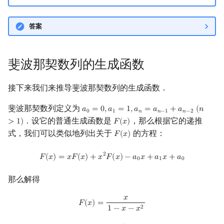
答案
斐波那契数列的生成函数
接下来我们来推导斐波那契数列的生成函数．
斐波那契数列定义为
𝑎
=
0
,
𝑎
=
1
,
𝑎
=
𝑎
+
𝑎
(
𝑛
a
0
=
0
,
a
1
=
1
,
a
n
=
a
n
−
1
+
a
n
−
2
(
n
>
1
)
0
1
𝑛
𝑛
−
1
𝑛
−
2
．设它的普通生成函数是
，那么根据它的递推
>
1
)
𝐹
(
𝑥
)
F
(
x
)
式，我们可以类似地列出关于
的方程：
𝐹
(
𝑥
)
F
(
x
)
F
(
x
)
=
x
F
(
x
)
+
x
2
F
(
x
)
−
a
0
x
+
a
1
x
+
a
0
2
𝐹
(
𝑥
)
=
𝑥
𝐹
(
𝑥
)
+
𝑥
𝐹
(
𝑥
)
−
𝑎
𝑥
+
𝑎
𝑥
+
𝑎
0
1
0
那么解得
𝑥
F
(
x
)
=
x
1
−
x
−
x
2
𝐹
(
𝑥
)
=
2
1
−
𝑥
−
𝑥