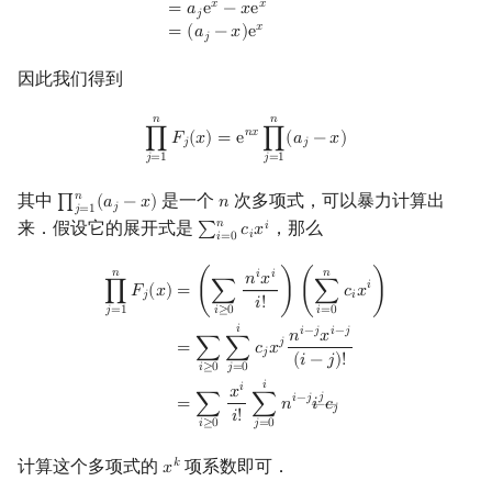
𝑥
𝑥
=
𝑎
e
−
𝑥
e
𝑗
𝑥
=
(
𝑎
−
𝑥
)
e
𝑗
因此我们得到
𝑛
𝑛
∏
j
=
1
n
F
j
(
x
)
=
e
n
x
∏
j
=
1
n
(
a
j
−
x
)
𝑛
𝑥
∏
𝐹
(
𝑥
)
=
e
∏
(
𝑎
−
𝑥
)
𝑗
𝑗
𝑗
=
1
𝑗
=
1
𝑛
其中
是一个
次多项式，可以暴力计算出
∏
(
𝑎
−
𝑥
)
𝑛
∏
j
=
1
n
(
a
j
−
x
)
n
𝑗
𝑗
=
1
𝑛
来．假设它的展开式是
，那么
𝑖
∑
𝑐
𝑥
∑
i
=
0
n
c
i
x
i
𝑖
𝑖
=
0
∏
j
=
1
n
F
j
(
x
)
=
(
∑
i
≥
0
n
i
x
i
i
!
)
(
∑
i
=
0
n
c
i
x
i
)
=
∑
i
≥
0
∑
j
=
0
i
c
j
x
j
n
i
−
j
x
i
−
j
(
i
−
j
)
!
=
∑
i
𝑛
𝑛
𝑖
𝑖
𝑛
𝑥
𝑖
=
(
∑
)
(
∑
𝑐
𝑥
)
∏
𝐹
(
𝑥
)
𝑖
𝑗
𝑖
!
𝑖
≥
0
𝑖
=
0
𝑗
=
1
𝑖
𝑖
−
𝑗
𝑖
−
𝑗
𝑛
𝑥
𝑗
=
∑
∑
𝑐
𝑥
𝑗
(
𝑖
−
𝑗
)
!
𝑖
≥
0
𝑗
=
0
𝑖
𝑖
𝑥
𝑗
𝑖
−
𝑗
=
∑
∑
𝑛
𝑖
𝑐
――
𝑗
𝑖
!
𝑖
≥
0
𝑗
=
0
计算这个多项式的
项系数即可．
𝑘
𝑥
x
k