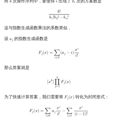
而
次操作序列中，要使得
出现了
次的方案数是
𝑘
𝑖
𝑏
k
i
b
i
𝑖
k
!
b
1
!
b
2
!
⋯
b
n
!
𝑘
!
𝑏
!
𝑏
!
⋯
𝑏
!
1
2
𝑛
这与指数生成函数乘法的系数类似．
设
的指数生成函数是
𝑎
a
j
𝑗
F
j
(
x
)
=
∑
i
≥
0
(
a
j
−
i
)
x
i
i
!
𝑖
𝑥
𝐹
(
𝑥
)
=
∑
(
𝑎
−
𝑖
)
𝑗
𝑗
𝑖
!
𝑖
≥
0
那么答案就是
𝑛
[
x
k
]
∏
j
=
1
n
F
j
(
x
)
𝑘
[
𝑥
]
∏
𝐹
(
𝑥
)
𝑗
𝑗
=
1
为了快速计算答案，我们需要将
转化为封闭形式：
𝐹
(
𝑥
)
F
j
(
x
)
𝑗
F
j
(
x
)
=
∑
i
≥
0
a
j
x
i
i
!
−
∑
i
≥
1
x
i
(
i
−
1
)
!
=
a
j
e
x
−
x
e
x
=
(
a
j
−
x
)
e
x
𝑖
𝑖
𝑥
𝑥
𝐹
(
𝑥
)
=
∑
𝑎
−
∑
𝑗
𝑗
𝑖
!
(
𝑖
−
1
)
!
𝑖
≥
0
𝑖
≥
1