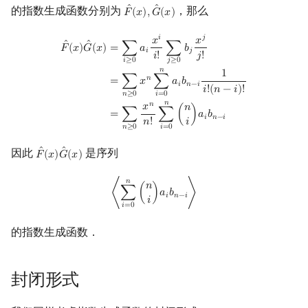
ˆ
ˆ
的指数生成函数分别为
，那么
𝐹
(
𝑥
)
,
𝐺
(
𝑥
)
F
^
(
x
)
,
G
^
(
x
)
镜像站列表
Special Judge
Java 速成
前缀和 & 差分
IDA*
状压 DP
Boyer–Moore 算法
裴蜀定理 & 一次不定方程
贝尔数
线性基
块状数据结构
拓扑排序
扫描线
有限状态自动机
不动点
Dev-C++
文件操作
Lambda 表达式
归并排序
AVL 树
虚树
F
^
(
x
)
G
^
(
x
)
=
∑
i
≥
0
a
i
x
i
i
!
∑
j
≥
0
b
j
x
j
j
!
=
∑
n
≥
0
x
n
∑
i
=
0
n
a
i
b
n
−
i
1
i
!
(
n
−
i
)
!
=
∑
n
𝑖
𝑗
𝑥
𝑥
ˆ
ˆ
=
∑
𝑎
∑
𝑏
𝐹
(
𝑥
)
𝐺
(
𝑥
)
𝑖
𝑗
致谢
Testlib
Java 进阶
二分
回溯法
数位 DP
Z 函数（扩展 KMP）
费马小定理 & 欧拉定理
伯努利数
线性映射
单调栈
最短路问题
旋转卡壳
计算理论基础
Lust
CLion
pb_ds
堆排序
红黑树
树分治
𝑖
!
𝑗
!
𝑖
≥
0
𝑗
≥
0
𝑛
1
𝑛
=
∑
𝑥
∑
𝑎
𝑏
𝑖
𝑛
−
𝑖
Polygon
倍增
Dancing Links
插头 DP
AC 自动机
模逆元
Entringer Number
特征多项式
单调队列
生成树问题
半平面交
字节顺序
Geany
编译优化
桶排序
左偏红黑树
动态树分治
𝑖
!
(
𝑛
−
𝑖
)
!
𝑛
≥
0
𝑖
=
0
𝑛
𝑛
𝑥
𝑛
=
∑
∑
(
)
𝑎
𝑏
𝑖
𝑛
−
𝑖
OJ 工具
构造
Alpha–Beta 剪枝
计数 DP
后缀数组 (SA)
线性同余方程
Eulerian Number
对角化
ST 表
斯坦纳树
平面最近点对
约瑟夫问题
Xcode
希尔排序
AA 树
AHU 算法
𝑖
𝑛
!
𝑛
≥
0
𝑖
=
0
ˆ
ˆ
因此
是序列
𝐹
(
𝑥
)
𝐺
(
𝑥
)
LaTeX 入门
优化
动态 DP
后缀自动机 (SAM)
中国剩余定理
分拆数
Jordan标准型
树状数组
拆点
随机增量法
表达式求值
GUIDE
锦标赛排序
树哈希
F
^
(
x
)
G
^
(
x
)
⟨
∑
i
=
0
n
(
n
i
)
a
i
b
n
−
i
⟩
𝑛
𝑛
Git
概率 DP
后缀平衡树
升幂引理
范德蒙德卷积
线段树
连通性相关
反演变换
在一台机器上规划任务
Sublime Text
Tim 排序
树上随机游走
⟨
∑
(
)
𝑎
𝑏
⟩
𝑖
𝑛
−
𝑖
𝑖
𝑖
=
0
DP 套 DP
广义后缀自动机
阶乘取模
Pólya 计数
划分树
环计数问题
计算几何杂项
主元素问题
CP Editor
排序相关 STL
的指数生成函数．
DP 优化
后缀树
卢卡斯定理
图论计数
二叉搜索树 & 平衡树
最小环
Garsia–Wachs 算法
Code::Blocks
排序应用
封闭形式
其它 DP 方法
Manacher
同余方程
跳表
2-SAT
15-puzzle