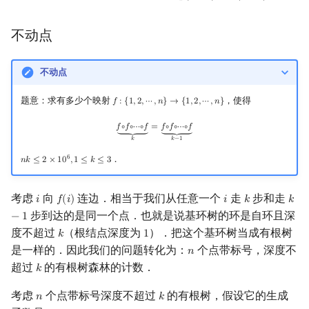
不动点
不动点
题意：求有多少个映射
，使得
𝑓
:
{
1
,
2
,
⋯
,
𝑛
}
→
{
1
,
2
,
⋯
,
𝑛
}
f
:
{
1
,
2
,
⋯
,
n
}
→
{
1
,
2
,
⋯
,
n
}
f
∘
f
∘
⋯
∘
f
⏟
k
=
f
∘
f
∘
⋯
∘
f
⏟
k
−
1
𝑓
∘
𝑓
∘
⋯
∘
𝑓
=
𝑓
∘
𝑓
∘
⋯
∘
𝑓
⏟
⏟
𝑘
𝑘
−
1
6
．
𝑛
𝑘
≤
2
×
1
0
,
1
≤
𝑘
≤
3
n
k
≤
2
×
10
6
,
1
≤
k
≤
3
考虑
向
连边．相当于我们从任意一个
走
步和走
𝑖
𝑓
(
𝑖
)
𝑖
𝑘
𝑘
i
f
(
i
)
i
k
k
−
1
步到达的是同一个点．也就是说基环树的环是自环且深
−
1
度不超过
（根结点深度为
）．把这个基环树当成有根树
𝑘
1
k
1
是一样的．因此我们的问题转化为：
个点带标号，深度不
𝑛
n
超过
的有根树森林的计数．
𝑘
k
考虑
个点带标号深度不超过
的有根树，假设它的生成
𝑛
𝑘
n
k