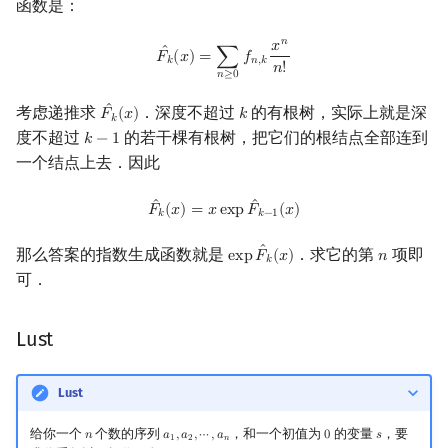
函数是：
𝑛
𝑥
F
k
^
(
x
)
=
∑
n
≥
0
f
n
,
k
x
n
n
!
ˆ
𝐹
(
𝑥
)
=
∑
𝑓
𝑘
𝑛
,
𝑘
𝑛
!
𝑛
≥
0
ˆ
考虑递推求
．深度不超过
的有根树，实际上就是深
𝐹
(
𝑥
)
𝑘
F
k
^
(
x
)
k
𝑘
度不超过
的若干棵有根树，把它们的根结点全部连到
𝑘
−
1
k
−
1
一个结点上去．因此
F
k
^
(
x
)
=
x
exp
F
^
k
−
1
(
x
)
ˆ
ˆ
𝐹
(
𝑥
)
=
𝑥
e
x
p
𝐹
(
𝑥
)
𝑘
𝑘
−
1
ˆ
那么答案的指数生成函数就是
．求它的第
项即
e
x
p
𝐹
(
𝑥
)
𝑛
exp
F
^
k
(
x
)
n
𝑘
可．
Lust
Lust
给你一个
个数的序列
，和一个初值为
的变量
，要
𝑛
𝑎
,
𝑎
,
⋯
,
𝑎
0
𝑠
n
a
1
,
a
2
,
⋯
,
a
n
0
s
1
2
𝑛