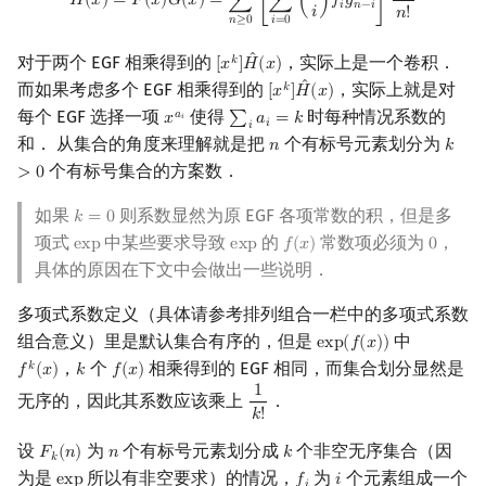
ˆ
ˆ
𝐻
(
𝑥
)
=
𝐹
(
𝑥
)
𝐺
(
𝑥
)
=
∑
[
∑
(
)
𝑓
𝑔
]
𝑖
𝑛
−
𝑖
𝑖
𝑛
!
𝑛
≥
0
𝑖
=
0
ˆ
对于两个 EGF 相乘得到的
，实际上是一个卷积．
𝑘
[
𝑥
]
𝐻
(
𝑥
)
[
x
k
]
H
^
(
x
)
ˆ
而如果考虑多个 EGF 相乘得到的
，实际上就是对
𝑘
[
𝑥
]
𝐻
(
𝑥
)
[
x
k
]
H
^
(
x
)
每个 EGF 选择一项
使得
时每种情况系数的
𝑎
𝑥
∑
𝑎
=
𝑘
x
a
i
∑
i
a
i
=
k
𝑖
𝑖
𝑖
和． 从集合的角度来理解就是把
个有标号元素划分为
𝑛
𝑘
n
k
>
0
个有标号集合的方案数．
>
0
如果
则系数显然为原 EGF 各项常数的积，但是多
𝑘
=
0
k
=
0
项式
中某些要求导致
的
常数项必须为
，
e
x
p
e
x
p
𝑓
(
𝑥
)
0
exp
exp
f
(
x
)
0
具体的原因在下文中会做出一些说明．
多项式系数定义（具体请参考排列组合一栏中的多项式系数
组合意义）里是默认集合有序的，但是
中
e
x
p
(
𝑓
(
𝑥
)
)
exp
(
f
(
x
)
)
，
个
相乘得到的 EGF 相同，而集合划分显然是
𝑘
𝑓
(
𝑥
)
𝑘
𝑓
(
𝑥
)
f
k
(
x
)
k
f
(
x
)
1
无序的，因此其系数应该乘上
．
1
k
!
𝑘
!
设
为
个有标号元素划分成
个非空无序集合（因
𝐹
(
𝑛
)
𝑛
𝑘
F
k
(
n
)
n
k
𝑘
为是
所以有非空要求）的情况，
为
个元素组成一个
e
x
p
𝑓
𝑖
exp
f
i