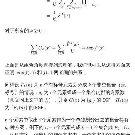
=
∑
∑
∏
𝑘
!
𝑎
!
𝑗
𝑛
≥
0
𝑗
=
1
𝑘
∑
𝑎
=
𝑛
𝑖
𝑖
1
ˆ
𝑘
=
𝐹
(
𝑥
)
𝑘
!
对于所有的
：
𝑘
≥
0
k
≥
0
∑
k
≥
0
G
k
(
x
)
=
∑
k
≥
0
F
^
k
(
x
)
k
!
=
exp
F
^
(
x
)
ˆ
𝑘
𝐹
(
𝑥
)
ˆ
∑
𝐺
(
𝑥
)
=
∑
=
e
x
p
𝐹
(
𝑥
)
𝑘
𝑘
!
𝑘
≥
0
𝑘
≥
0
上面是从组合角度直接列式理解，我们也可以从递推方面来
证明
和
两者间的关系．
e
x
p
(
𝑓
(
𝑥
)
)
𝑓
(
𝑥
)
exp
(
f
(
x
)
)
f
(
x
)
同样设
为
个有标号元素划分成
个非空集合（无
𝐹
(
𝑛
)
𝑛
𝑘
F
k
(
n
)
n
k
𝑘
标号）的情况，
为
个元素组成一个集合内部的方案数
𝑔
𝑖
g
i
i
𝑖
（意义同上文中的
），并令
为
的 EGF，
𝑓
𝐺
(
𝑥
)
{
𝑔
}
𝐻
(
𝑥
)
f
G
(
x
)
{
g
i
}
H
k
(
x
)
𝑖
𝑖
𝑘
为
的 EGF．
{
𝐹
(
𝑛
)
}
{
F
k
(
n
)
}
𝑘
个元素中取出
个元素作为一个单独划分出去的集合共有
𝑛
𝑖
n
i
种方案，剩下的
个元素构成
个集合共
𝑔
𝑛
−
𝑖
𝑘
−
1
𝐹
(
𝑛
g
i
n
−
i
k
−
1
F
k
−
1
(
n
−
i
)
𝑖
𝑘
−
1
种方案，但最后的划分方案中，一个方案里的每个集合