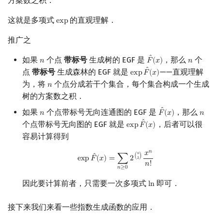
方案数之积．
这就是多项式
的直观理解．
e
x
p
exp
推广之
ˆ
如果
个点
带标号
生成树的 EGF 是
，那么
个
𝑛
𝐹
(
𝑥
)
𝑛
n
F
^
(
x
)
n
ˆ
点
带标号
生成森林的 EGF 就是
——直观理解
e
x
p
𝐹
(
𝑥
)
exp
F
^
(
x
)
为，将
个点分成若干个集合，每个集合构成一个生成
𝑛
n
树的方案数之积．
ˆ
如果
个点带标号无向连通图的 EGF 是
，那么
𝑛
𝐹
(
𝑥
)
𝑛
n
F
^
(
x
)
n
ˆ
个点带标号无向图的 EGF 就是
，后者可以很
e
x
p
𝐹
(
𝑥
)
exp
F
^
(
x
)
容易计算得到
𝑛
𝑥
exp
F
^
(
x
)
=
∑
n
≥
0
2
(
n
2
)
x
n
n
!
𝑛
ˆ
(
)
e
x
p
𝐹
(
𝑥
)
=
∑
2
2
𝑛
!
𝑛
≥
0
因此要计算前者，只需要一次多项式
即可．
l
n
ln
接下来我们来看一些指数生成函数的应用．