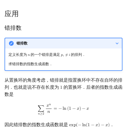
应用
错排数
错排数
定义长度为
的一个错排是满足
的排列．
𝑛
𝑝
≠
𝑖
n
p
i
≠
i
𝑖
求错排数的指数生成函数．
从置换环的角度考虑，错排就是指置换环中不存在自环的排
列．也就是说不存在长度为
的置换环．后者的指数生成函
1
1
数是
𝑛
𝑥
∑
n
≥
2
x
n
n
=
−
ln
(
1
−
x
)
−
x
∑
=
−
l
n
(
1
−
𝑥
)
−
𝑥
𝑛
𝑛
≥
2
因此错排数的指数生成函数就是
．
e
x
p
(
−
l
n
(
1
−
𝑥
)
−
𝑥
)
exp
(
−
ln
(
1
−
x
)
−
x
)