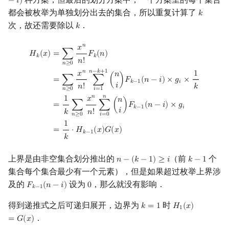
−
𝑖
)
都会被枚举为单独划分出去的集合，所以重复计算了
𝑘
k
次，故还需要除以
．
𝑘
k
H
k
(
x
)
=
∑
n
≥
0
x
n
n
!
F
k
(
n
)
=
∑
n
≥
0
x
n
n
!
∑
i
=
1
n
−
k
+
1
(
n
i
)
F
k
−
1
(
n
−
i
)
×
g
i
×
1
k
=
1
𝑛
𝑥
𝐻
(
𝑥
)
=
∑
𝐹
(
𝑛
)
𝑘
𝑘
𝑛
!
𝑛
≥
0
𝑛
−
𝑘
+
1
𝑛
𝑥
1
𝑛
=
∑
∑
(
)
𝐹
(
𝑛
−
𝑖
)
×
𝑔
×
𝑘
−
1
𝑖
𝑖
𝑛
!
𝑘
𝑛
≥
0
𝑖
=
1
𝑛
𝑛
1
𝑥
𝑛
=
∑
∑
(
)
𝐹
(
𝑛
−
𝑖
)
×
𝑔
𝑘
−
1
𝑖
𝑖
𝑘
𝑛
!
𝑛
≥
0
𝑖
=
0
1
=
⋅
𝐻
(
𝑥
)
𝐺
(
𝑥
)
𝑘
−
1
𝑘
上界是由非空集合划分推出的
（前
个
𝑛
−
(
𝑘
−
1
)
≥
𝑖
𝑘
−
1
n
−
(
k
−
1
)
≥
i
k
−
1
集合每个集合最少有一个元素），但是如果超过枚举上界涉
及的
设为
，那么就没有影响．
𝐹
(
𝑛
−
𝑖
)
0
F
k
−
1
(
n
−
i
)
0
𝑘
−
1
得到递推式之后可递归展开，边界为
时
𝑘
=
1
𝐻
(
𝑥
)
k
=
1
H
1
(
x
)
=
G
(
x
)
1
．
=
𝐺
(
𝑥
)