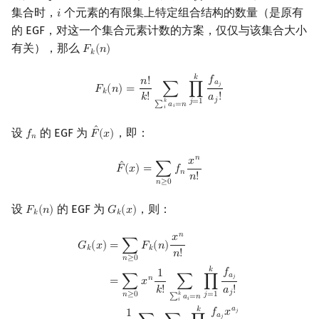
𝑖
集合时，
个元素的有限集上特定组合结构的数量（是原有
𝑖
i
的 EGF，对这一个集合元素计数的方案，仅仅与该集合大小
有关），那么
𝐹
(
𝑛
)
F
k
(
n
)
𝑘
F
k
(
n
)
=
n
!
k
!
∑
∑
i
k
a
i
=
n
∏
j
=
1
k
f
a
j
a
j
!
𝑘
𝑓
𝑛
!
𝑎
𝑗
𝐹
(
𝑛
)
=
∑
∏
𝑘
𝑘
!
𝑎
!
𝑗
𝑗
=
1
𝑘
∑
𝑎
=
𝑛
𝑖
𝑖
ˆ
设
的 EGF 为
，即：
𝑓
𝐹
(
𝑥
)
f
n
F
^
(
x
)
𝑛
𝑛
𝑥
F
^
(
x
)
=
∑
n
≥
0
f
n
x
n
n
!
ˆ
𝐹
(
𝑥
)
=
∑
𝑓
𝑛
𝑛
!
𝑛
≥
0
设
的 EGF 为
，则：
𝐹
(
𝑛
)
𝐺
(
𝑥
)
F
k
(
n
)
G
k
(
x
)
𝑘
𝑘
𝑛
𝑥
G
k
(
x
)
=
∑
n
≥
0
F
k
(
n
)
x
n
n
!
=
∑
n
≥
0
x
n
1
k
!
∑
∑
i
k
a
i
=
n
∏
j
=
1
k
f
a
j
a
j
!
=
1
k
!
∑
n
≥
0
∑
∑
=
∑
𝐹
(
𝑛
)
𝐺
(
𝑥
)
𝑘
𝑘
𝑛
!
𝑛
≥
0
𝑘
𝑓
1
𝑎
𝑗
𝑛
=
∑
𝑥
∑
∏
𝑘
!
𝑎
!
𝑗
𝑛
≥
0
𝑗
=
1
𝑘
∑
𝑎
=
𝑛
𝑖
𝑖
𝑎
𝑘
𝑓
𝑥
𝑗
1
𝑎
𝑗