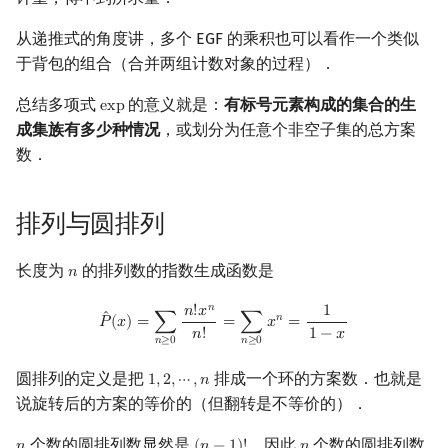
从递推式的角度讲，多个 EGF 的乘积也可以看作一个类似
于背包的组合（合并两组计数对象的过程）．
总结多项式
的意义就是：
有标号元素构成的集合的生
e
x
p
exp
成集族有多少种情况
，或划分为任意个非空子集的总方案
数．
排列与圆排列
长度为
的排列数的指数生成函数是
𝑛
n
𝑛
P
^
(
x
)
=
∑
n
≥
0
n
!
x
n
n
!
=
∑
n
≥
0
x
n
=
1
1
−
x
𝑛
!
𝑥
1
ˆ
𝑛
𝑃
(
𝑥
)
=
∑
=
∑
𝑥
=
𝑛
!
1
−
𝑥
𝑛
≥
0
𝑛
≥
0
圆排列的定义是把
排成一个环的方案数．也就是
1
,
2
,
⋯
,
𝑛
1
,
2
,
⋯
,
n
说旋转后的方案的等价的（但翻转是不等价的）．
个数的圆排列数显然是
．因此
个数的圆排列数