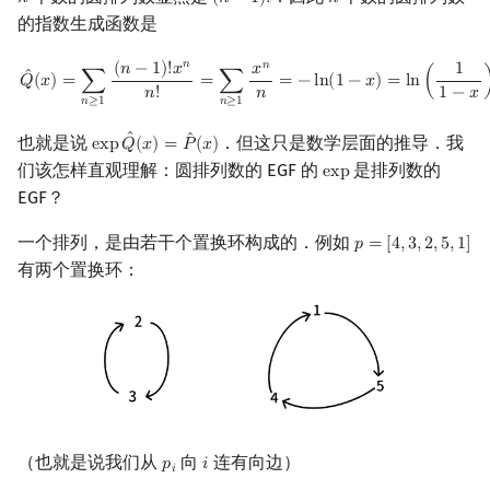
𝑛
(
𝑛
−
1
)
!
𝑛
n
(
n
−
1
)
!
n
的指数生成函数是
𝑛
𝑛
Q
^
(
x
)
=
∑
n
≥
1
(
n
−
1
)
!
x
n
n
!
=
∑
n
≥
1
x
n
n
=
−
ln
(
1
−
x
)
=
ln
(
1
1
−
x
)
(
𝑛
−
1
)
!
𝑥
𝑥
1
ˆ
𝑄
(
𝑥
)
=
∑
=
∑
=
−
l
n
(
1
−
𝑥
)
=
l
n
(
𝑛
!
𝑛
1
−
𝑥
𝑛
≥
1
𝑛
≥
1
ˆ
ˆ
也就是说
．但这只是数学层面的推导．我
e
x
p
𝑄
(
𝑥
)
=
𝑃
(
𝑥
)
exp
Q
^
(
x
)
=
P
^
(
x
)
们该怎样直观理解：圆排列数的 EGF 的
是排列数的
e
x
p
exp
EGF？
一个排列，是由若干个置换环构成的．例如
𝑝
=
[
4
,
3
,
2
,
5
,
1
]
p
=
[
4
,
3
,
2
,
5
,
1
]
有两个置换环：
（也就是说我们从
向
连有向边）
𝑝
𝑖
p
i
i
𝑖