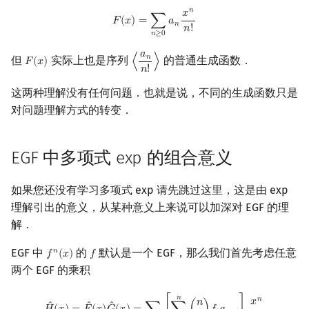
Min_25 筛
矩阵树定理
𝑛
𝑥
F
(
x
)
=
∑
n
≥
0
a
n
x
n
n
!
𝐹
(
𝑥
)
=
∑
𝑎
𝑛
𝑛
!
𝑛
≥
0
洲阁筛
LGV 引理
𝑎
𝑛
但
实际上也是序列
的普通生成函数．
𝐹
(
𝑥
)
⟨
⟩
F
(
x
)
⟨
a
n
n
!
⟩
𝑛
!
类欧几里德算法
最大团搜索算法
这两种理解没有任何问题．也就是说，不同的生成函数只是
对问题理解方式的转变．
Meissel–Lehmer 算法
支配树
连分数
图上随机游走
EGF 中多项式 exp 的组合意义
Stern–Brocot 树与 Farey 序列
如果您还没有学习多项式 exp 请先跳过这里，这是由 exp
理解引出的意义，从某种意义上来说可以加深对 EGF 的理
二次域
解．
Pell 方程
EGF 中
的
默认是一个 EGF，那么我们首先考虑任意
𝑛
𝑓
(
𝑥
)
𝑓
f
n
(
x
)
f
两个 EGF 的乘积
H
^
(
x
)
=
F
^
(
x
)
G
^
(
x
)
=
∑
n
≥
0
[
∑
i
=
0
n
(
n
i
)
f
g
n
−
i
]
x
n
n
!
𝑛
𝑛
𝑥
𝑛
ˆ