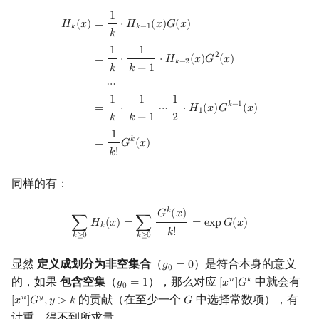
H
k
(
x
)
=
1
k
⋅
H
k
−
1
(
x
)
G
(
x
)
=
1
k
⋅
1
k
−
1
⋅
H
k
−
2
(
x
)
G
2
(
x
)
=
⋯
=
1
k
⋅
1
k
−
1
⋯
1
2
⋅
H
1
(
x
1
𝐻
(
𝑥
)
=
⋅
𝐻
(
𝑥
)
𝐺
(
𝑥
)
𝑘
𝑘
−
1
𝑘
1
1
2
=
⋅
⋅
𝐻
(
𝑥
)
𝐺
(
𝑥
)
𝑘
−
2
𝑘
𝑘
−
1
=
⋯
1
1
1
𝑘
−
1
=
⋅
⋯
⋅
𝐻
(
𝑥
)
𝐺
(
𝑥
)
1
𝑘
𝑘
−
1
2
1
𝑘
=
𝐺
(
𝑥
)
𝑘
!
同样的有：
∑
k
≥
0
H
k
(
x
)
=
∑
k
≥
0
G
k
(
x
)
k
!
=
exp
G
(
x
)
𝑘
𝐺
(
𝑥
)
∑
𝐻
(
𝑥
)
=
∑
=
e
x
p
𝐺
(
𝑥
)
𝑘
𝑘
!
𝑘
≥
0
𝑘
≥
0
显然
定义成划分为非空集合
（
）是符合本身的意义
𝑔
=
0
g
0
=
0
0
的，如果
包含空集
（
），那么对应
中就会有
𝑛
𝑘
𝑔
=
1
[
𝑥
]
𝐺
g
0
=
1
[
x
n
]
G
k
0
的贡献（在至少一个
中选择常数项），有
𝑛
𝑦
[
𝑥
]
𝐺
,
𝑦
>
𝑘
𝐺
[
x
n
]
G
y
,
y
>
k
G
计重，得不到所求量．