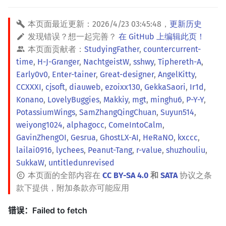
本页面最近更新：
2026/4/23 03:45:48
，
更新历史
发现错误？想一起完善？
在 GitHub 上编辑此页！
本页面贡献者：
StudyingFather
,
countercurrent-
time
,
H-J-Granger
,
NachtgeistW
,
sshwy
,
Tiphereth-A
,
Early0v0
,
Enter-tainer
,
Great-designer
,
AngelKitty
,
CCXXXI
,
cjsoft
,
diauweb
,
ezoixx130
,
GekkaSaori
,
Ir1d
,
Konano
,
LovelyBuggies
,
Makkiy
,
mgt
,
minghu6
,
P-Y-Y
,
PotassiumWings
,
SamZhangQingChuan
,
Suyun514
,
weiyong1024
,
alphagocc
,
ComeIntoCalm
,
GavinZhengOI
,
Gesrua
,
GhostLX-AI
,
HeRaNO
,
kxccc
,
lailai0916
,
lychees
,
Peanut-Tang
,
r-value
,
shuzhouliu
,
SukkaW
,
untitledunrevised
本页面的全部内容在
CC BY-SA 4.0
和
SATA
协议之条
款下提供，附加条款亦可能应用