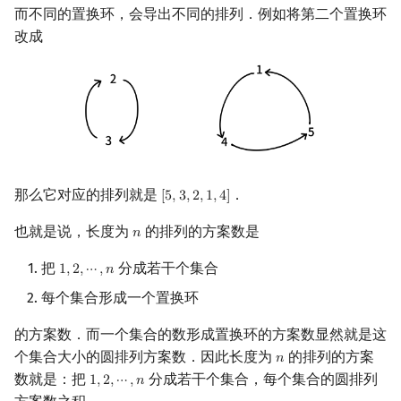
而不同的置换环，会导出不同的排列．例如将第二个置换环
改成
那么它对应的排列就是
．
[
5
,
3
,
2
,
1
,
4
]
[
5
,
3
,
2
,
1
,
4
]
也就是说，长度为
的排列的方案数是
𝑛
n
把
分成若干个集合
1
,
2
,
⋯
,
𝑛
1
,
2
,
⋯
,
n
每个集合形成一个置换环
的方案数．而一个集合的数形成置换环的方案数显然就是这
个集合大小的圆排列方案数．因此长度为
的排列的方案
𝑛
n
数就是：把
分成若干个集合，每个集合的圆排列
1
,
2
,
⋯
,
𝑛
1
,
2
,
⋯
,
n