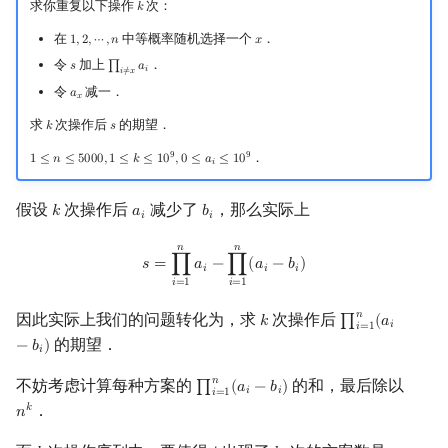
求你重复以下操作
次：
𝑘
k
在
中等概率随机选择一个
．
1
,
2
,
⋯
,
𝑛
𝑥
1
,
2
,
⋯
,
n
x
令
加上
．
𝑠
∏
𝑎
s
∏
i
≠
x
a
i
𝑖
𝑖
≠
𝑥
令
减一．
𝑎
a
x
𝑥
求
次操作后
的期望．
𝑘
𝑠
k
s
9
9
．
1
≤
𝑛
≤
5
0
0
0
,
1
≤
𝑘
≤
1
0
,
0
≤
𝑎
≤
1
0
1
≤
n
≤
5000
,
1
≤
k
≤
10
9
,
0
≤
a
i
≤
10
9
𝑖
假设
次操作后
减少了
，那么实际上
𝑘
𝑎
𝑏
k
a
i
b
i
𝑖
𝑖
𝑛
𝑛
s
=
∏
i
=
1
n
a
i
−
∏
i
=
1
n
(
a
i
−
b
i
)
𝑠
=
∏
𝑎
−
∏
(
𝑎
−
𝑏
)
𝑖
𝑖
𝑖
𝑖
=
1
𝑖
=
1
𝑛
因此实际上我们的问题转化为，求
次操作后
𝑘
∏
(
𝑎
k
∏
i
=
1
n
(
a
i
−
b
i
)
𝑖
𝑖
=
1
的期望．
−
𝑏
)
𝑖
𝑛
不妨考虑计算每种方案的
的和，最后除以
∏
(
𝑎
−
𝑏
)
∏
i
=
1
n
(
a
i
−
b
i
)
𝑖
𝑖
𝑖
=
1
．
𝑘
𝑛
n
k