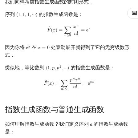
我们同样考虑指数生成函数的封闭形式．
回文树
二次剩余
可持久化数据结构
欧拉图
Kahan 求和
序列
的指数生成函数是：
⟨
1
,
1
,
1
,
⋯
⟩
⟨
1
,
1
,
1
,
⋯
⟩
序列自动机
阶 & 原根
树套树
哈密顿图
珂朵莉树/颜色段均摊
𝑛
𝑥
F
^
(
x
)
=
∑
n
≥
0
x
n
n
!
=
e
x
ˆ
𝑥
𝐹
(
𝑥
)
=
∑
=
e
𝑛
!
𝑛
≥
0
最小表示法
离散对数
K-D Tree
二分图
空间优化简介
因为你将
在
处泰勒展开就得到了它的无穷级数形
𝑥
e
𝑥
=
0
e
x
x
=
0
Lyndon 分解
高次剩余 & 单位根
动态树
平面图
式．
Main–Lorentz 算法
数论分块
析合树
弦图
类似地，等比数列
的指数生成函数是：
2
⟨
1
,
𝑝
,
𝑝
,
⋯
⟩
⟨
1
,
p
,
p
2
,
⋯
⟩
𝑛
𝑛
𝑝
𝑥
F
^
(
x
)
=
∑
n
≥
0
p
n
x
n
n
!
=
e
p
x
ˆ
狄利克雷卷积
PQ 树
图的着色
𝑝
𝑥
𝐹
(
𝑥
)
=
∑
=
e
𝑛
!
𝑛
≥
0
莫比乌斯反演
手指树
网络流
指数生成函数与普通生成函数
杜教筛
霍夫曼树
图的匹配
如何理解指数生成函数？我们定义序列
的指数生成函数
𝑎
a
Powerful Number 筛
Prüfer 序列
是：