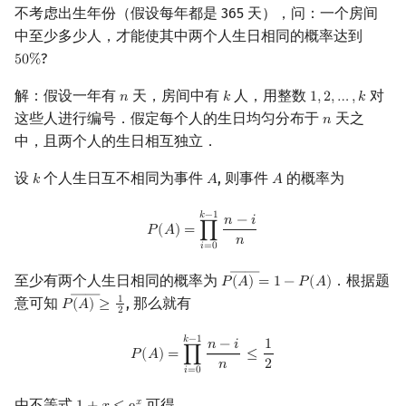
不考虑出生年份（假设每年都是 365 天），问：一个房间
中至少多少人，才能使其中两个人生日相同的概率达到
?
5
0
%
50
%
解：假设一年有
天，房间中有
人，用整数
对
𝑛
𝑘
1
,
2
,
…
,
𝑘
n
k
1
,
2
,
…
,
k
这些人进行编号．假定每个人的生日均匀分布于
天之
𝑛
n
中，且两个人的生日相互独立．
设
个人生日互不相同为事件
, 则事件
的概率为
𝑘
𝐴
𝐴
k
A
A
P
(
A
)
=
∏
i
=
0
k
−
1
n
−
i
n
𝑘
−
1
𝑛
−
𝑖
𝑃
(
𝐴
)
=
∏
𝑛
𝑖
=
0
――
至少有两个人生日相同的概率为
．根据题
𝑃
(
𝐴
)
=
1
−
𝑃
(
𝐴
)
P
(
A
―
)
=
1
−
P
(
A
)
――
意可知
, 那么就有
1
𝑃
(
𝐴
)
≥
P
(
A
―
)
≥
1
2
2
P
(
A
)
=
∏
i
=
0
k
−
1
n
−
i
n
≤
1
2
𝑘
−
1
𝑛
−
𝑖
1
𝑃
(
𝐴
)
=
∏
≤
𝑛
2
𝑖
=
0
由不等式
可得
𝑥