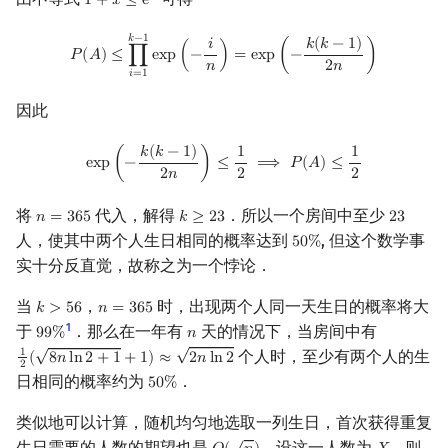
1
+
𝑥
≤
e
1
+
x
≤
e
x
P
(
A
)
≤
∏
i
=
1
k
−
1
exp
(
−
i
n
)
=
exp
(
−
k
(
k
−
1
)
2
n
)
𝑘
−
1
𝑘
(
𝑘
−
1
)
𝑖
𝑃
(
𝐴
)
≤
∏
e
x
p
(
−
)
=
e
x
p
(
−
)
𝑛
2
𝑛
𝑖
=
1
因此
exp
(
−
k
(
k
−
1
)
2
n
)
≤
1
2
⟹
P
(
A
)
≤
1
2
𝑘
(
𝑘
−
1
)
1
1
e
x
p
(
−
)
≤
⟹
𝑃
(
𝐴
)
≤
2
𝑛
2
2
将
代入，解得
．所以一个房间中至少
𝑛
=
3
6
5
𝑘
≥
2
3
2
3
n
=
365
k
≥
23
23
人，使其中两个人生日相同的概率达到
, 但这个数学事
5
0
%
50
%
实十分反直觉，故称之为一个悖论．
当
，
时，出现两个人同一天生日的概率将大
𝑘
>
5
6
𝑛
=
3
6
5
k
>
56
n
=
365
1
于
．那么在一年有
天的情况下，当房间中有
9
9
%
𝑛
99
%
n
√
√
个人时，至少有两个人的生
1
(
8
𝑛
l
n
2
+
1
+
1
)
≈
2
𝑛
l
n
2
1
2
(
8
n
ln
2
+
1
+
1
)
≈
2
n
ln
2
2
日相同的概率约为
．
5
0
%
50
%
类似地可以计算，随机均匀地选取一列生日，首次获得重复
√
生日需要的人数的期望也是
．设这一人数为
，则