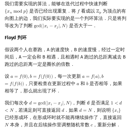
我们需要实现的算法，能够在迭代过程中快速判断
是否已经出现重复．将
看成以
为顶点的有
{
𝑥
m
o
d
𝑝
}
𝑓
ℤ
{
x
n
mod
p
}
f
Z
p
𝑛
𝑝
向图上的边，我们实际要实现的是一个判环算法．只是将判
等改为了判断
是否大于一．
g
c
d
(
|
𝑥
−
𝑥
|
,
𝑁
)
gcd
(
|
x
i
−
x
j
|
,
N
)
𝑖
𝑗
Floyd 判环
假设两个人在赛跑，A 的速度快，B 的速度慢，经过一定时
间后，A 一定会和 B 相遇，且相遇时 A 跑过的总距离减去 B
跑过的总距离一定是圈长的倍数．
设
，每一次更新
𝑎
=
𝑓
(
0
)
,
𝑏
=
𝑓
(
𝑓
(
0
)
)
𝑎
=
𝑓
(
𝑎
)
,
𝑏
a
=
f
(
0
)
,
b
=
f
(
f
(
0
)
)
a
=
f
(
a
)
,
b
=
f
(
f
(
b
)
)
，只要检查在更新过程中
和
是否相等，如果
=
𝑓
(
𝑓
(
𝑏
)
)
𝑎
𝑏
a
b
相等了，那么就出现了环．
我们每次令
，判断 d 是否满足
𝑑
=
g
c
d
(
|
𝑥
−
𝑥
|
,
𝑁
)
1
<
𝑑
d
=
gcd
(
|
x
i
−
x
j
|
,
N
)
1
<
d
<
N
𝑖
𝑗
，若满足则可直接返回
．如果
，则说明
<
𝑁
𝑑
𝑑
=
𝑁
{
𝑥
}
d
d
=
N
{
x
i
}
𝑖
已经形成环，在形成环时就不能再继续操作了，直接返回
本身，并且在后续操作里调整随机常数
，重新分解．
𝑁
𝑐
N
c