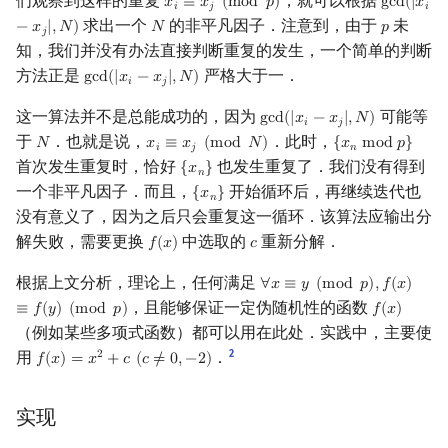
们观察到这样的重复
，就可以根据
𝑥
≡
𝑥
(
m
o
d
𝑝
)
g
c
d
(
|
𝑥
x
i
≡
x
j
(
mod
p
)
gcd
(
|
x
i
−
x
𝑖
𝑗
𝑖
求出一个
的非平凡因子．注意到，由于
未
−
𝑥
|
,
𝑁
)
𝑁
𝑝
N
p
𝑗
知，我们并没有办法直接判断重复的发生，一个简单的判断
方法正是
严格大于一．
g
c
d
(
|
𝑥
−
𝑥
|
,
𝑁
)
gcd
(
|
x
i
−
x
j
|
,
N
)
𝑖
𝑗
这一算法并不是总能成功的，因为
可能等
g
c
d
(
|
𝑥
−
𝑥
|
,
𝑁
)
gcd
(
|
x
i
−
x
j
|
,
N
)
𝑖
𝑗
于
．也就是说，
．此时，
𝑁
𝑥
≡
𝑥
(
m
o
d
𝑁
)
{
𝑥
m
o
d
𝑝
}
N
x
i
≡
x
j
(
mod
N
)
{
x
n
mod
p
}
𝑖
𝑗
𝑛
首次发生重复时，恰好
也发生重复了．我们没有得到
{
𝑥
}
{
x
n
}
𝑛
一个非平凡因子．而且，
开始循环后，再继续迭代也
{
𝑥
}
{
x
n
}
𝑛
没有意义了，因为之后只会重复这一循环．该算法应输出分
解失败，需要更换
中选取的
重新分解．
𝑓
(
𝑥
)
𝑐
f
(
x
)
c
根据上文分析，理论上，任何满足
∀
𝑥
≡
𝑦
(
m
o
d
𝑝
)
,
𝑓
(
𝑥
)
∀
x
≡
y
(
mod
p
)
,
f
(
x
)
≡
f
(
y
)
(
mod
，且能够保证一定伪随机性的函数
≡
𝑓
(
𝑦
)
(
m
o
d
𝑝
)
𝑓
(
𝑥
)
f
(
x
)
（例如某些多项式函数）都可以用在此处．实践中，主要使
2
用
．
2
𝑓
(
𝑥
)
=
𝑥
+
𝑐
(
𝑐
≠
0
,
−
2
)
f
(
x
)
=
x
2
+
c
(
c
≠
0
,
−
2
)
实现