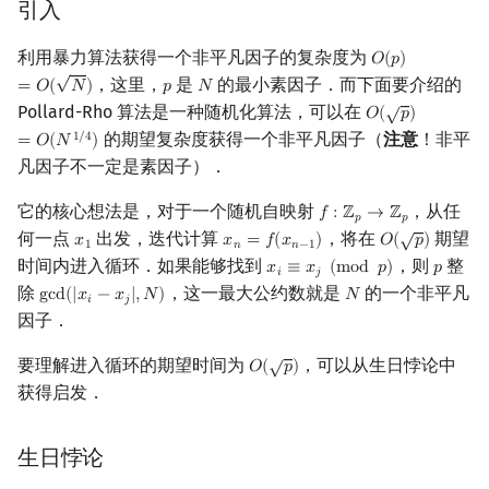
引入
矩阵树定理
利用暴力算法获得一个非平凡因子的复杂度为
𝑂
(
𝑝
)
O
(
p
)
=
O
(
N
)
LGV 引理
√
，这里，
是
的最小素因子．而下面要介绍的
=
𝑂
(
𝑁
)
𝑝
𝑁
p
N
√
Pollard-Rho 算法是一种随机化算法，可以在
𝑂
(
𝑝
)
O
(
p
)
=
O
(
N
1
/
4
)
最大团搜索算法
的期望复杂度获得一个非平凡因子（
注意
！非平
1
/
4
=
𝑂
(
𝑁
)
凡因子不一定是素因子）．
支配树
它的核心想法是，对于一个随机自映射
，从任
𝑓
:
ℤ
→
ℤ
f
:
Z
p
→
Z
p
𝑝
𝑝
√
图上随机游走
何一点
出发，迭代计算
，将在
期望
𝑥
𝑥
=
𝑓
(
𝑥
)
𝑂
(
𝑝
)
x
1
x
n
=
f
(
x
n
−
1
)
O
(
p
)
1
𝑛
𝑛
−
1
时间内进入循环．如果能够找到
，则
整
𝑥
≡
𝑥
(
m
o
d
𝑝
)
𝑝
x
i
≡
x
j
(
mod
p
)
p
𝑖
𝑗
除
，这一最大公约数就是
的一个非平凡
g
c
d
(
|
𝑥
−
𝑥
|
,
𝑁
)
𝑁
gcd
(
|
x
i
−
x
j
|
,
N
)
N
𝑖
𝑗
因子．
√
要理解进入循环的期望时间为
，可以从生日悖论中
𝑂
(
𝑝
)
O
(
p
)
获得启发．
生日悖论