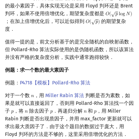
的最小素因子．具体实现无论是采用 Floyd 判环还是 Brent
√
判环，如果不使用倍增优化，期望复杂度都是
𝑂
(
𝑝
l
o
g
𝑁
)
O
(
p
log
N
)
√
；在加上倍增优化后，可以近似得到
的期望复杂
𝑂
(
𝑝
)
O
(
p
)
度．
值得一提的是，前文分析基于的是完全随机的自映射函数，
但 Pollard-Rho 算法实际使用的是伪随机函数，所以该算法
并没有严格的复杂度分析，实践中通常跑得较快．
例题：求一个数的最大素因子
例题：
P4718【模板】Pollard-Rho 算法
对于一个数
，用
Miller Rabin 算法
判断是否为素数，如
𝑛
n
果是就可以直接返回了，否则用 Pollard-Rho 算法找一个因
子
，将
除去因子
．再递归分解
和
，用 Miller
𝑝
𝑛
𝑝
𝑛
𝑝
p
n
p
n
p
Rabin 判断是否出现质因子，并用 max_factor 更新就可以
求出最大质因子了．由于这个题目的数据过于庞大，用
Floyd 判环的方法是不够的，这里采用倍增优化的方法．