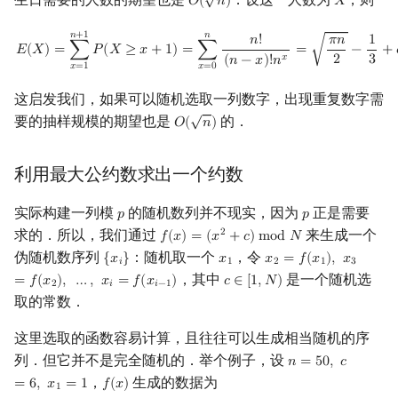
𝑂
(
𝑛
)
𝑋
O
(
n
)
X
E
(
X
)
=
∑
x
=
1
n
+
1
P
(
X
≥
x
+
1
)
=
∑
x
=
0
n
n
!
(
n
−
x
)
!
n
x
=
π
n
2
−
1
3
+
o
(
1
)
.
𝑛
+
1
𝑛
𝑛
!
𝜋
𝑛
1
√
𝐸
(
𝑋
)
=
∑
𝑃
(
𝑋
≥
𝑥
+
1
)
=
∑
=
−
+
𝑥
2
3
(
𝑛
−
𝑥
)
!
𝑛
𝑥
=
1
𝑥
=
0
这启发我们，如果可以随机选取一列数字，出现重复数字需
√
要的抽样规模的期望也是
的．
𝑂
(
𝑛
)
O
(
n
)
利用最大公约数求出一个约数
实际构建一列模
的随机数列并不现实，因为
正是需要
𝑝
𝑝
p
p
求的．所以，我们通过
来生成一个
2
𝑓
(
𝑥
)
=
(
𝑥
+
𝑐
)
m
o
d
𝑁
f
(
x
)
=
(
x
2
+
c
)
mod
N
伪随机数序列
：随机取一个
，令
{
𝑥
}
𝑥
𝑥
=
𝑓
(
𝑥
)
,
𝑥
{
x
i
}
x
1
x
2
=
f
(
x
1
)
,
x
3
=
f
(
x
2
)
,
…
,
𝑖
1
2
1
3
，其中
是一个随机选
=
𝑓
(
𝑥
)
,
…
,
𝑥
=
𝑓
(
𝑥
)
𝑐
∈
[
1
,
𝑁
)
c
∈
[
1
,
N
)
2
𝑖
𝑖
−
1
取的常数．
这里选取的函数容易计算，且往往可以生成相当随机的序
列．但它并不是完全随机的．举个例子，设
𝑛
=
5
0
,
𝑐
n
=
50
,
c
=
6
,
x
1
=
1
，
生成的数据为
=
6
,
𝑥
=
1
𝑓
(
𝑥
)
f
(
x
)
1