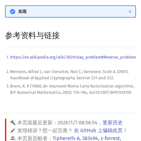
实现
参考资料与链接
https://en.wikipedia.org/wiki/Birthday_problem#Reverse_problem
Menezes, Alfred J.; van Oorschot, Paul C.; Vanstone, Scott A. (2001).
Handbook of Applied Cryptography. Section 3.11 and 3.12.
Brent, R. P. (1980), An improved Monte Carlo factorization algorithm,
BIT Numerical Mathematics, 20(2): 176–184, doi:10.1007/BF01933190
本页面最近更新：
2026/1/7 08:56:54
，
更新历史
发现错误？想一起完善？
在 GitHub 上编辑此页！
本页面贡献者：
Tiphereth-A
,
383494
,
c-forrest
,