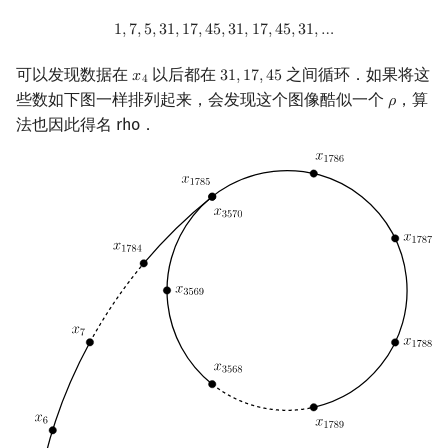
1
,
7
,
5
,
31
,
17
,
45
,
31
,
17
,
45
,
31
,
…
1
,
7
,
5
,
3
1
,
1
7
,
4
5
,
3
1
,
1
7
,
4
5
,
3
1
,
…
可以发现数据在
以后都在
之间循环．如果将这
𝑥
3
1
,
1
7
,
4
5
x
4
31
,
17
,
45
4
些数如下图一样排列起来，会发现这个图像酷似一个
，算
𝜌
ρ
法也因此得名 rho．