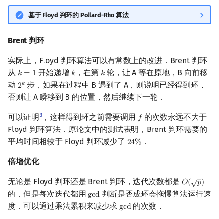
基于 Floyd 判环的 Pollard-Rho 算法
Brent 判环
实际上，Floyd 判环算法可以有常数上的改进．Brent 判环
从
开始递增
，在第
轮，让 A 等在原地，B 向前移
𝑘
=
1
𝑘
𝑘
k
=
1
k
k
动
步，如果在过程中 B 遇到了 A，则说明已经得到环，
𝑘
2
2
k
否则让 A 瞬移到 B 的位置，然后继续下一轮．
3
可以证明
，这样得到环之前需要调用
的次数永远不大于
𝑓
f
Floyd 判环算法．原论文中的测试表明，Brent 判环需要的
平均时间相较于 Floyd 判环减少了
．
2
4
%
24
%
倍增优化
√
无论是 Floyd 判环还是 Brent 判环，迭代次数都是
𝑂
(
𝑝
)
O
(
p
)
的．但是每次迭代都用
判断是否成环会拖慢算法运行速
g
c
d
gcd
度．可以通过乘法累积来减少求
的次数．
g
c
d
gcd