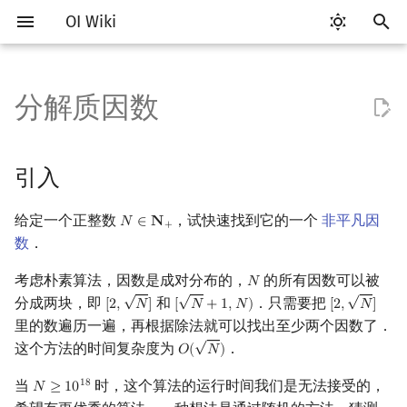
OI Wiki
正
在
分解质因数
Getting Started
比赛相关简介
工具软件简介
语言基础简介
算法基础简介
搜索部分简介
动态规划部分简介
字符串部分简介
数字系统简介
引入
多项式与生成函数简介
排列组合
线性代数简介
线性规划基础
基本概念
基本概念
博弈论简介
插值
数据结构部分简介
图论部分简介
计算几何部分简介
杂项简介
RMQ
OI 赛事与赛制
题型概述
读入、输出优化
Vim
评测工具简介
Testlib 简介
Hello, World!
C++ 标准库简介
类
复杂度简介
排序简介
DP 优化简介
后缀数组简介
并查集
堆简介
分块思想
线段树基础
二叉搜索树 & 平衡树
可持久化数据结构简介
线段树套线段树
Link Cut Tree
树基础
最短路
最小生成树
强连通分量
网络流简介
图匹配
离线算法简介
随机函数
初
始
关于本项目
赛事
代码编辑工具
C++ 基础
复杂度
DFS（搜索）
动态规划基础
字符串基础
进位制
朴素算法
代数基本定理
抽屉原理
向量
单纯形法
群论
条件概率与独立性
公平组合游戏
数值积分
栈
图论相关概念
二维计算几何基础
离散化
并查集应用
ICPC/CCPC 赛事与赛制
交互题
分段打表
Emacs
Arbiter
通用
C++ 语法基础
STL 容器
命名空间
均摊复杂度
选择排序
单调队列/单调栈优化
最优原地后缀排序算法
并查集复杂度
二叉堆
块状数组
线段树合并 & 分裂
Treap
可持久化线段树
平衡树套线段树
全局平衡二叉树
树的直径
差分约束
最小树形图
双连通分量
最大流
二分图最大匹配
CDQ 分治
随机化技巧
引入
化
如何参与
题型
评测工具
C++ 标准库
枚举
BFS（搜索）
记忆化搜索
标准库
平衡三进制
Pollard Rho 算法
快速傅里叶变换
容斥原理
内积和外积
环论
随机变量
零和游戏
高斯消元
队列
图的存储
三维计算几何基础
双指针
括号序列
常见错误
VS Code
Cena
Generator
变量
STL 算法
值类别
冒泡排序
斜率优化
配对堆
块状链表
李超线段树
Splay 树
可持久化块状数组
线段树套平衡树
Euler Tour Tree
树的中心
k 短路
最小直径生成树
割点和桥
最小割
二分图最大权匹配
整体二分
爬山算法
给定一个正整数
，试快速找到它的一个
非平凡因
𝑁
∈
𝐍
N
∈
N
+
搜
+
数
．
OI Wiki 不是什么
学习路线
命令行
C++ 进阶
模拟
双向搜索
背包 DP
字符串匹配
格雷码
快速数论变换
斐波那契数列
矩阵
域论
随机变量的数字特征
非公平组合游戏
牛顿迭代法
链表
DFS（图论）
距离
离线算法
线段树与离线询问
引入
常见技巧
Atom
CCR Plus
Validator
运算
bitset
重载运算符
插入排序
四边形不等式优化
左偏树
树分块
猫树
WBLT
可持久化平衡树
树状数组套权值线段树
Top Tree
树的重心
同余最短路
圆方树
费用流
一般图最大匹配
莫队算法
模拟退火
索
考虑朴素算法，因数是成对分布的，
的所有因数可以被
𝑁
N
引
√
√
√
格式手册
学习资源
命令行编译与调试
C++ 与其他常用语言的区别
递归 & 分治
启发式搜索
区间 DP
字符串哈希
快速沃尔什变换
错位排列
初等变换
Schreier–Sims 算法
概率不等式
哈希表
BFS（图论）
Pick 定理
分数规划
生日悖论
Eclipse
Lemon
Interactor
流程控制语句
string
引用
计数排序
Slope Trick 优化
Sqrt Tree
区间最值操作 & 区间历史
替罪羊树
可持久化字典树
分块套树状数组
最近公共祖先
点/边连通度
上下界网络流
一般图最大权匹配
分成两块，即
和
．只需要把
[
2
,
𝑁
]
[
𝑁
+
1
,
𝑁
)
[
2
,
𝑁
]
[
2
,
N
]
[
N
+
1
,
N
)
[
2
,
N
]
擎
值
里的数遍历一遍，再根据除法就可以找出至少两个因数了．
√
数学符号表
技巧
编译器
Pascal 转 C++ 急救
贪心
A*
DAG 上的 DP
字典树 (Trie)
Chirp Z 变换
卡特兰数
行列式
并查集
树上问题
三角剖分
随机化
利用最大公约数求出一个约
Notepad++
Checker
高级数据类型
pair
常量
基数排序
WQS 二分
笛卡尔树
可持久化可并堆
树链剖分
Stoer–Wagner 算法
稳定匹配
这个方法的时间复杂度为
．
𝑂
(
𝑁
)
O
(
N
)
数
Kinetic Tournament Tree
当
时，这个算法的运行时间我们是无法接受的，
1
8
𝑁
≥
1
0
N
≥
10
18
F.A.Q.
出题
WSL (Windows 10)
Python 速成
排序
迭代加深搜索
树形 DP
前缀函数与 KMP 算法
多项式牛顿迭代
斯特林数
线性空间
堆
有向无环图
凸包
悬线法
Kate
函数
新版 C++ 特性
快速排序
状态设计优化
Size Balanced Tree
树上启发式合并