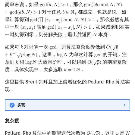
简单来说，如果
，那么
g
c
d
(
𝑎
,
𝑁
)
>
1
g
c
d
(
𝑎
𝑏
m
o
d
𝑁
,
𝑁
)
gcd
(
a
,
N
)
>
1
gcd
(
a
b
mod
N
,
N
)
=
gcd
(
a
对于任意
都成立．也就是说，如
=
g
c
d
(
𝑎
𝑏
,
𝑁
)
>
1
𝑏
∈
ℕ
b
∈
N
+
+
果计算得到
，那么必然有其
g
c
d
(
∏
|
𝑥
−
𝑥
|
m
o
d
𝑁
,
𝑁
)
>
1
gcd
(
∏
|
x
i
−
x
j
|
mod
N
,
N
)
>
1
𝑖
𝑗
中一对
满足
．如果该乘积在某
(
𝑥
,
𝑥
)
g
c
d
(
|
𝑥
−
𝑥
|
,
𝑁
)
>
1
(
x
i
,
x
j
)
gcd
(
|
x
i
−
x
j
|
,
N
)
>
1
𝑖
𝑗
𝑖
𝑗
一时刻得到零，则分解失败，退出并返回
本身．
𝑁
N
√
如果每
对计算一次
，则算法复杂度降低到
𝑘
g
c
d
𝑂
(
𝑝
k
gcd
O
(
p
+
k
−
1
p
log
√
，这里，
为单次计算
的开销．注
−
1
+
𝑘
𝑝
l
o
g
𝑁
)
l
o
g
𝑁
g
c
d
log
N
gcd
√
意到
和
大致同阶时，可以得到
的期望复杂
𝑘
l
o
g
𝑁
𝑂
(
𝑝
)
k
log
N
O
(
p
)
度．具体实现中，大多选取
．
𝑘
=
1
2
8
k
=
128
这里提供 Brent 判环且加上倍增优化的 Pollard-Rho 算法实
现．
实现
复杂度
√
Pollard-Rho 算法中的期望迭代次数为
，这里
是
𝑂
(
𝑝
)
𝑝
𝑁
O
(
p
)
p
N