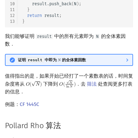
10
result
.
push_back
(
N
);
回文树
可持久化数据结构
欧拉图
Kahan 求和
11
}
12
return
result
;
13
}
序列自动机
树套树
哈密顿图
珂朵莉树/颜色段均摊
我们能够证明
中的所有元素即为
的全体素因
result
N
最小表示法
K-D Tree
二分图
空间优化简介
数．
Lyndon 分解
动态树
平面图
证明
result
中即为
的全体素因数
𝑁
N
Main–Lorentz 算法
析合树
弦图
值得指出的是，如果开始已经打了一个素数表的话，时间复
√
√
PQ 树
图的着色
杂度将从
下降到
．去
筛法
处查阅更多打表
𝑁
𝑂
(
𝑁
)
𝑂
(
)
O
(
N
)
O
(
N
ln
N
)
l
n
𝑁
的信息．
手指树
网络流
例题：
CF 1445C
霍夫曼树
图的匹配
Pollard Rho 算法
Prüfer 序列