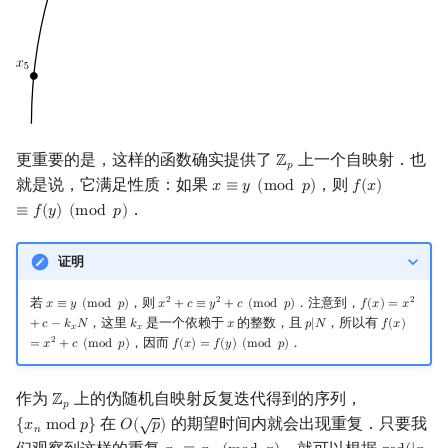
更重要的是，这样的函数确实提供了
上一个自映射．也
ℤ
Z
p
𝑝
就是说，它满足性质：如果
，则
𝑥
≡
𝑦
(
m
o
d
𝑝
)
𝑓
(
𝑥
)
x
≡
y
(
mod
p
)
f
(
x
)
≡
f
(
y
)
(
mod
．
≡
𝑓
(
𝑦
)
(
m
o
d
𝑝
)
证明
若
，则
．注意到，
2
2
2
𝑥
≡
𝑦
(
m
o
d
𝑝
)
𝑥
+
𝑐
≡
𝑦
+
𝑐
(
m
o
d
𝑝
)
𝑓
(
𝑥
)
=
𝑥
x
≡
y
(
mod
p
)
x
2
+
c
≡
y
2
+
c
(
mod
p
)
f
(
x
)
=
x
2
+
c
−
k
x
N
，这里
是一个依赖于
的整数，且
，所以有
+
𝑐
−
𝑘
𝑁
𝑘
𝑥
𝑝
|
𝑁
𝑓
(
𝑥
)
k
x
x
p
|
N
f
(
x
)
=
x
2
+
c
(
m
𝑥
𝑥
，因而
．
2
=
𝑥
+
𝑐
(
m
o
d
𝑝
)
𝑓
(
𝑥
)
=
𝑓
(
𝑦
)
(
m
o
d
𝑝
)
f
(
x
)
=
f
(
y
)
(
mod
p
)
作为
上的伪随机自映射反复迭代得到的序列，
ℤ
Z
p
𝑝
√
在
的期望时间内就会出现重复．只要我
{
𝑥
m
o
d
𝑝
}
𝑂
(
𝑝
)
{
x
n
mod
p
}
O
(
p
)
𝑛