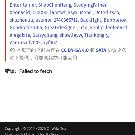
Enter-tainer
,
ShaoChenHeng
,
StudyingFather
,
Xeonacid
,
CCXXXI
,
iamtwz
,
ksyx
,
Menci
,
PeterlitsZo
,
shuzhouliu
,
usamoi
,
2740365712
,
Backl1ght
,
Bubbleioa
,
GoodCoder666
,
Great-designer
,
Ir1d
,
kenlig
,
leoleoasd
,
megakite
,
SaisycJiang
,
shawlleyw
,
TianKong-y
,
Watersail2005
,
xyf007
本页面的全部内容在
CC BY-SA 4.0
和
SATA
协议之条
款下提供，附加条款亦可能应用
Copyright © 2016 - 2026 OI Wiki Team
Made with
Material for MkDocs