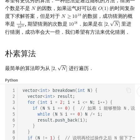
希望有更优秀的算法．一种想法是通过随机的方法，猜测一
实现
个数是不是
的因数，如果运气好可以在
的时间复杂
𝑁
𝑂
(
1
)
镜像站列表
Special Judge
Java 速成
前缀和 & 差分
IDA*
状压 DP
Boyer–Moore 算法
多项式多点求值|快速插值
贝尔数
线性基
块状数据结构
拓扑排序
扫描线
有限状态自动机
N
Dev-C++
文件操作
Lambda 表达式
归并排序
AVL 树
虚树
O
(
1
)
度下求解答案，但是对于
的数据，成功猜测的概
1
8
Floyd 判环
𝑁
≥
1
0
N
≥
10
18
√
率是
, 期望猜测的次数是
．如果是在
里进
1
1
8
致谢
Testlib
Java 进阶
二分
回溯法
数位 DP
Z 函数（扩展 KMP）
多项式初等函数
伯努利数
线性映射
单调栈
最短路问题
旋转卡壳
计算理论基础
1
0
CLion
pb_ds
堆排序
红黑树
树分治
[
2
,
𝑁
]
1
10
18
10
18
[
2
,
N
]
1
8
1
0
行猜测，成功率会大一些．我们希望有方法来优化猜测．
Brent 判环
Polygon
倍增
Dancing Links
插头 DP
AC 自动机
常系数齐次线性递推
Entringer Number
特征多项式
单调队列
生成树问题
半平面交
字节顺序
Geany
编译优化
桶排序
左偏红黑树
动态树分治
倍增优化
朴素算法
OJ 工具
构造
Alpha–Beta 剪枝
计数 DP
后缀数组 (SA)
多项式平移|连续点值平移
Eulerian Number
对角化
ST 表
斯坦纳树
平面最近点对
约瑟夫问题
Xcode
希尔排序
AA 树
AHU 算法
复杂度
√
最简单的算法即为从
进行遍历．
[
2
,
𝑁
]
[
2
,
N
]
LaTeX 入门
优化
动态 DP
后缀自动机 (SAM)
符号化方法
分拆数
Jordan标准型
树状数组
拆点
随机增量法
表达式求值
GUIDE
锦标赛排序
树哈希
例题：求一个数的最大素
Python
因子
Git
概率 DP
后缀平衡树
Lagrange 反演
范德蒙德卷积
线段树
连通性相关
反演变换
在一台机器上规划任务
Sublime Text
Tim 排序
树上随机游走
 1
vector
<
int
>
breakdown
(
int
N
)
{
 2
vector
<
int
>
result
;
参考资料与链接
DP 套 DP
广义后缀自动机
形式幂级数复合|复合逆
Pólya 计数
划分树
环计数问题
计算几何杂项
主元素问题
CP Editor
排序相关 STL
 3
for
(
int
i
=
2
;
i
*
i
<=
N
;
i
++
)
{
 4
if
(
N
%
i
==
0
)
{
// 如果 i 能够整除 N，说明
 5
while
(
N
%
i
==
0
)
N
/=
i
;
DP 优化
后缀树
普通生成函数
图论计数
二叉搜索树 & 平衡树
最小环
Garsia–Wachs 算法
Code::Blocks
排序应用
 6
result
.
push_back
(
i
);
 7
}
其它 DP 方法
Manacher
指数生成函数
跳表
2-SAT
15-puzzle
 8
}
 9
if
(
N
!=
1
)
{
// 说明再经过操作之后 N 留下了一