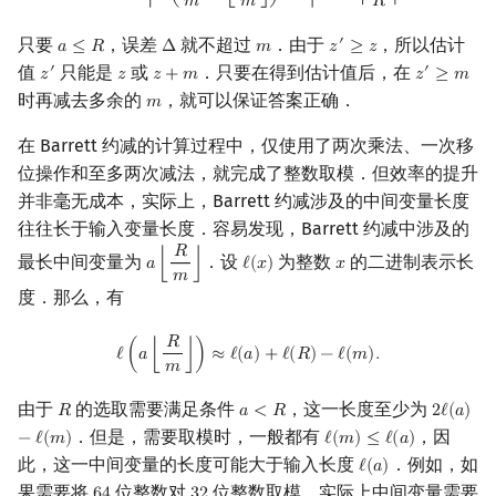
𝑚
𝑚
𝑅
只要
，误差
就不超过
．由于
，所以估计
′
𝑎
≤
𝑅
Δ
𝑚
𝑧
≥
𝑧
a
≤
R
Δ
m
z
′
≥
z
值
只能是
或
．只要在得到估计值后，在
′
′
𝑧
𝑧
𝑧
+
𝑚
𝑧
≥
𝑚
z
′
z
z
+
m
z
′
≥
m
时再减去多余的
，就可以保证答案正确．
𝑚
m
在 Barrett 约减的计算过程中，仅使用了两次乘法、一次移
位操作和至多两次减法，就完成了整数取模．但效率的提升
并非毫无成本，实际上，Barrett 约减涉及的中间变量长度
往往长于输入变量长度．容易发现，Barrett 约减中涉及的
𝑅
最长中间变量为
．设
为整数
的二进制表示长
𝑎
⌊
⌋
ℓ
(
𝑥
)
𝑥
a
⌊
R
m
⌋
ℓ
(
x
)
x
𝑚
度．那么，有
𝑅
ℓ
(
a
⌊
R
m
⌋
)
≈
ℓ
(
a
)
+
ℓ
(
R
)
−
ℓ
(
m
)
.
ℓ
(
𝑎
⌊
⌋
)
≈
ℓ
(
𝑎
)
+
ℓ
(
𝑅
)
−
ℓ
(
𝑚
)
.
𝑚
由于
的选取需要满足条件
，这一长度至少为
𝑅
𝑎
<
𝑅
2
ℓ
(
𝑎
)
R
a
<
R
2
ℓ
(
a
)
−
ℓ
(
．但是，需要取模时，一般都有
，因
−
ℓ
(
𝑚
)
ℓ
(
𝑚
)
≤
ℓ
(
𝑎
)
ℓ
(
m
)
≤
ℓ
(
a
)
此，这一中间变量的长度可能大于输入长度
．例如，如
ℓ
(
𝑎
)
ℓ
(
a
)
果需要将
位整数对
位整数取模，实际上中间变量需要