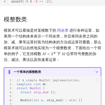
4
assert
(
-5
%
-3
==
-2
);
回文树
可持久化数据结构
欧拉图
Kahan 求和
序列自动机
树套树
哈密顿图
珂朵莉树/颜色段均摊
模整数类
最小表示法
K-D Tree
二分图
空间优化简介
模算术可以看做是对某模数下的
同余类
进行各种运算．如
果用一个结构体来表示一个同余类，并且将同余类之间的
Lyndon 分解
动态树
平面图
加、减、乘等运算封装为结构体的方法或运算符重载，那么
模算术就可以自然地实现为一个模整数类．下面给出一个简
Main–Lorentz 算法
析合树
弦图
单的例子，它支持模数
下
位带符号整数的加
3
0
𝑀
<
2
3
2
M
<
2
30
32
法、减法、乘法以及快速幂运算：
PQ 树
图的着色
一个简单的模整数类
手指树
网络流
 1
// A simple ModInt implementation.
 2
template
<
int
M
>
霍夫曼树
图的匹配
 3
struct
ModInt
{
 4
struct
skip_mod
{};
 5
Prüfer 序列
 6
ModInt
(
int
v
,
skip_mod
)
:
v
(
v
)
{}
 7