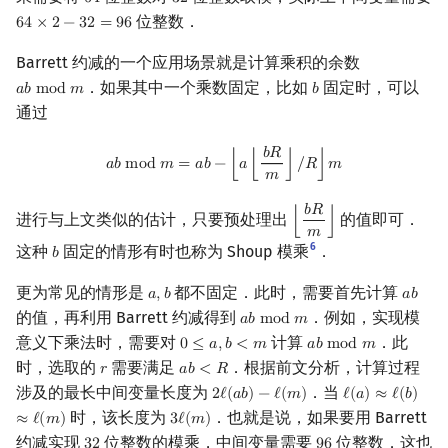
6
4
3
2
64
32
位整数．
6
4
×
2
−
3
2
=
9
6
64
×
2
−
32
=
96
Barrett 约减的一个应用场景就是计算乘积的余数
．如果其中一个乘数固定，比如
固定时，可以
𝑎
𝑏
m
o
d
𝑚
𝑏
a
b
mod
m
b
通过
𝑏
𝑅
a
b
mod
m
=
a
b
−
⌊
a
⌊
b
R
m
⌋
/
R
⌋
m
𝑎
𝑏
m
o
d
𝑚
=
𝑎
𝑏
−
⌊
𝑎
⌊
⌋
/
𝑅
⌋
𝑚
𝑚
𝑏
𝑅
进行与上文类似的估计，只要预处理出
的值即可．
⌊
⌋
⌊
b
R
m
⌋
𝑚
6
这种
固定的情形有时也称为 Shoup 模乘
．
𝑏
b
更为常见的情形是
都不固定．此时，需要首先计算
𝑎
,
𝑏
𝑎
𝑏
a
,
b
a
b
的值，再利用 Barrett 约减得到
．例如，实现模
𝑎
𝑏
m
o
d
𝑚
a
b
mod
m
意义下乘法时，需要对
计算
．此
0
≤
𝑎
,
𝑏
<
𝑚
𝑎
𝑏
m
o
d
𝑚
0
≤
a
,
b
<
m
a
b
mod
m
时，选取的
需要满足
．根据前文分析，计算过程
𝑟
𝑎
𝑏
<
𝑅
r
a
b
<
R
涉及的最长中间变量长度为
．当
2
ℓ
(
𝑎
𝑏
)
−
ℓ
(
𝑚
)
ℓ
(
𝑎
)
≈
ℓ
(
𝑏
)
2
ℓ
(
a
b
)
−
ℓ
(
m
)
ℓ
(
a
)
≈
ℓ
(
b
)
≈
ℓ
(
m
)
时，该长度为
．也就是说，如果要用 Barrett
≈
ℓ
(
𝑚
)
3
ℓ
(
𝑚
)
3
ℓ
(
m
)
约减实现
位整数的模乘，中间变量需要
位整数．这也
3
2
9
6
32
96