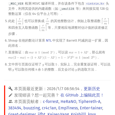
检测 MSVC 编译环境，并在该条件下包含
头
_MSC_VER
<intrin.h>
文件，利用其提供的内建函数（如
等）来间接实现 128 位
_umul128
整数运算（仅在 64 位平台上可用）．
𝑟
𝑟
𝑟
此处
也可以替换成
的其他整数估计，例如上取整函数
⌊
⌋
⌈
⌉
⌊
r
m
⌋
r
m
⌈
r
m
⌉
𝑚
𝑚
𝑚
𝑟
和四舍五入取整函数
等，只要相应地调整对估计值的误差修正
⌊
⌉
⌊
r
m
⌉
𝑚
步骤．
Shoup 在他的数论计算库
NTL
中实现了 Barrett 约减的这一扩展，因
此得名．
直接验证：由
，可以设
，那么就有
𝑒
𝑒
𝑚
𝑥
≡
1
(
m
o
d
2
)
𝑚
𝑥
=
1
+
𝜆
2
m
x
≡
1
(
mod
2
e
)
m
x
=
1
+
λ
2
e
．
𝑒
𝑒
2
2
𝑒
2
𝑒
𝑚
𝑥
(
2
−
𝑚
𝑥
)
=
(
1
+
𝜆
2
)
(
1
−
𝜆
2
)
=
1
−
𝜆
2
≡
1
(
m
o
d
2
)
m
x
(
2
−
m
x
)
=
(
1
+
λ
2
e
)
(
1
−
λ
2
e
)
=
1
−
λ
2
2
2
e
≡
1
(
mod
2
2
e
)
文中所引页面仅证明了
可以取
．实际上，完全重复该证明，可以说
𝑔
5
g
5
明
可以取任何模
余
的整数．后文会讨论
的选取方法．
𝑔
8
5
𝑔
g
8
5
g
本页面最近更新：
2026/1/7 08:56:54
，
更新历史
发现错误？想一起完善？
在 GitHub 上编辑此页！
本页面贡献者：
c-forrest
,
HeRaNO
,
Tiphereth-A
,
383494
,
buuzzing
,
cr4c1an
,
Emp7iness
,
Enter-tainer
,
Great-designer
,
jifbt
,
Kaiser-Yang
,
Koishilll
,
ksyx
,