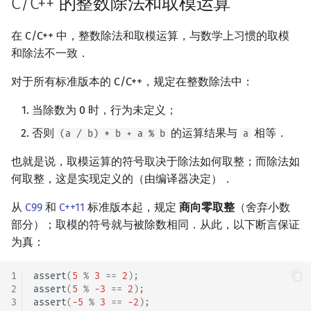
C/C++ 的整数除法和取模运算
镜像站列表
Special Judge
Java 速成
前缀和 & 差分
IDA*
状压 DP
Boyer–Moore 算法
参考资料与注释
多项式多点求值|快速插值
贝尔数
线性基
块状数据结构
拓扑排序
扫描线
有限状态自动机
Dev-C++
文件操作
Lambda 表达式
归并排序
AVL 树
虚树
在 C/C++ 中，整数除法和取模运算，与数学上习惯的取模
和除法不一致．
致谢
Testlib
Java 进阶
二分
回溯法
数位 DP
Z 函数（扩展 KMP）
多项式初等函数
伯努利数
线性映射
单调栈
最短路问题
旋转卡壳
计算理论基础
CLion
pb_ds
堆排序
红黑树
树分治
对于所有标准版本的 C/C++，规定在整数除法中：
Polygon
倍增
Dancing Links
插头 DP
AC 自动机
常系数齐次线性递推
Entringer Number
特征多项式
单调队列
生成树问题
半平面交
字节顺序
Geany
编译优化
桶排序
左偏红黑树
动态树分治
当除数为 0 时，行为未定义；
OJ 工具
构造
Alpha–Beta 剪枝
计数 DP
后缀数组 (SA)
多项式平移|连续点值平移
Eulerian Number
对角化
ST 表
斯坦纳树
平面最近点对
约瑟夫问题
Xcode
希尔排序
AA 树
AHU 算法
否则
的运算结果与
相等．
(a / b) * b + a % b
a
LaTeX 入门
优化
动态 DP
后缀自动机 (SAM)
符号化方法
分拆数
Jordan标准型
树状数组
拆点
随机增量法
表达式求值
GUIDE
锦标赛排序
树哈希
也就是说，取模运算的符号取决于除法如何取整；而除法如
何取整，这是实现定义的（由编译器决定）．
Git
概率 DP
后缀平衡树
Lagrange 反演
范德蒙德卷积
线段树
连通性相关
反演变换
在一台机器上规划任务
Sublime Text
Tim 排序
树上随机游走
从
C99
和
C++11
标准版本起，规定
商向零取整
（舍弃小数
部分）；取模的符号就与被除数相同．从此，以下断言保证
DP 套 DP
广义后缀自动机
形式幂级数复合|复合逆
Pólya 计数
划分树
环计数问题
计算几何杂项
主元素问题
CP Editor
排序相关 STL
为真：
DP 优化
后缀树
普通生成函数
图论计数
二叉搜索树 & 平衡树
最小环
Garsia–Wachs 算法
Code::Blocks
排序应用
1
assert
(
5
%
3
==
2
);
2
assert
(
5
%
-3
==
2
);
其它 DP 方法
Manacher
指数生成函数
跳表
2-SAT
15-puzzle
3
assert
(
-5
%
3
==
-2
);