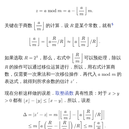
𝑎
z
=
a
mod
m
=
a
−
⌊
a
m
⌋
m
.
𝑧
=
𝑎
m
o
d
𝑚
=
𝑎
−
⌊
⌋
𝑚
.
𝑚
𝑎
5
关键在于商数
的计算．设
是某个常数，就有
⌊
⌋
𝑅
⌊
a
m
⌋
R
𝑚
𝑎
𝑅
𝑅
⌊
a
m
⌋
=
⌊
a
R
m
/
R
⌋
≈
⌊
a
⌊
R
m
⌋
/
R
⌋
.
⌊
⌋
=
⌊
𝑎
/
𝑅
⌋
≈
⌊
𝑎
⌊
⌋
/
𝑅
⌋
.
𝑚
𝑚
𝑚
𝑅
如果选取
，那么，右式中
可以预处理，除以
𝑘
𝑅
=
2
⌊
⌋
R
=
2
k
⌊
R
m
⌋
𝑚
的操作可以通过移位运算进行．所以，用右式计算商
𝑅
R
数，仅需要一次乘法和一次移位操作．再代入
的
𝑎
m
o
d
𝑚
a
mod
m
表达式，就得到所求余数的估计
．
′
𝑧
z
′
现在分析这样做的误差．
取整函数
具有性质：对于
𝑥
>
𝑦
x
>
y
>
0
都有
．所以，误差
>
0
⌊
𝑥
⌋
−
⌊
𝑦
⌋
≤
⌈
𝑥
−
𝑦
⌉
⌊
x
⌋
−
⌊
y
⌋
≤
⌈
x
−
y
⌉
𝑎
𝑅
Δ
=
|
z
′
−
z
|
=
m
|
⌊
a
m
⌋
−
⌊
a
⌊
R
m
⌋
/
R
⌋
|
≤
m
⌈
a
(
R
m
−
⌊
R
m
⌋
)
/
R
⌉
≤
m
⌈
a
R
⌉
.
′
=
|
𝑧
−
𝑧
|
=
𝑚
∣
⌊
⌋
−
⌊
𝑎
⌊
⌋
/
𝑅
⌋
∣
Δ
𝑚
𝑚
𝑅
𝑅
𝑎
≤
𝑚
⌈
𝑎
(
−
⌊
⌋
)
/
𝑅
⌉
≤
𝑚
⌈
⌉
.