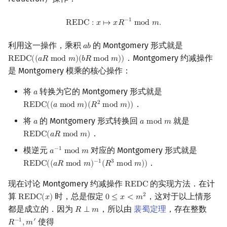
REDC
:
x
↦
x
R
−
1
mod
m
.
−
1
R
E
D
C
:
𝑥
↦
𝑥
𝑅
m
o
d
𝑚
.
利用这一操作，乘积
的 Montgomery 形式就是
𝑎
𝑏
a
b
．Montgomery 约减操作
R
E
D
C
(
(
𝑎
𝑅
m
o
d
𝑚
)
(
𝑏
𝑅
m
o
d
𝑚
)
)
REDC
(
(
a
R
mod
m
)
(
b
R
mod
m
)
)
是 Montgomery 模乘的核心操作：
将
转换为它的 Montgomery 形式就是
𝑎
a
．
2
R
E
D
C
(
(
𝑎
m
o
d
𝑚
)
(
𝑅
m
o
d
𝑚
)
)
REDC
(
(
a
mod
m
)
(
R
2
mod
m
)
)
将
的 Montgomery 形式转换回
就是
𝑎
𝑎
m
o
d
𝑚
a
a
mod
m
．
R
E
D
C
(
𝑎
𝑅
m
o
d
𝑚
)
REDC
(
a
R
mod
m
)
模逆元
对应的 Montgomery 形式就是
−
1
𝑎
m
o
d
𝑚
a
−
1
mod
m
．
−
1
3
R
E
D
C
(
(
𝑎
𝑅
m
o
d
𝑚
)
(
𝑅
m
o
d
𝑚
)
)
REDC
(
(
a
R
mod
m
)
−
1
(
R
3
mod
m
)
)
现在讨论 Montgomery 约减操作
的实现方法．在计
R
E
D
C
REDC
算
时，总是假定
，这对于以上情形
2
R
E
D
C
(
𝑥
)
0
≤
𝑥
<
𝑚
REDC
(
x
)
0
≤
x
<
m
2
都是成立的．因为
，所以由
裴蜀定理
，存在整数
𝑅
⟂
𝑚
R
⟂
m
使得
−
1
′
𝑅
,
𝑚
R
−
1
,
m
′