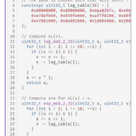
 3
// The base is chosen such that 4L(2^16+1) = 2^
 4
constexpr
uint32_t
log_table
[
16
]
=
{
 5
0x00000000
,
0x00000000
,
0xbba0267c
,
0x49b9d
 6
0xe78bf840
,
0x039fe080
,
0xaf7f8100
,
0x60fe0
 7
0x47801000
,
0x8e002000
,
0x18004000
,
0x20008
 8
};
 9
10
// Compute 4L(v).
11
uint32_t
log_mod_2_32
(
uint32_t
x
,
uint32_t
v
)
{
12
for
(
int
i
=
2
;
i
!=
16
;
++
i
)
{
13
if
((
v
>>
i
)
&
1
)
{
14
v
+=
v
<<
i
;
15
x
-=
log_table
[
i
];
16
}
17
}
18
x
+=
v
^
1
;
19
return
x
;
20
}
21
22
// Compute x*a for 4L(a) = v.
23
uint32_t
exp_mod_2_32
(
uint32_t
x
,
uint32_t
v
)
{
24
for
(
int
i
=
2
;
i
!=
16
;
++
i
)
{
25
if
((
v
>>
i
)
&
1
)
{
26
x
+=
x
<<
i
;
27
v
-=
log_table
[
i
];
28
}
29
}