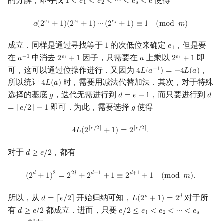
的分解，即寻找
使得
1
<
𝑒
<
𝑒
<
⋯
<
𝑒
<
𝑒
1
<
e
1
<
e
2
<
⋯
<
e
s
<
e
1
2
𝑠
a
(
2
e
1
+
1
)
(
2
e
2
+
1
)
⋯
(
2
e
s
+
1
)
≡
1
(
mod
m
)
𝑒
𝑒
𝑒
𝑎
(
2
+
1
)
(
2
+
1
)
⋯
(
2
+
1
)
≡
1
(
m
o
d
𝑚
)
1
2
𝑠
成立．同样是通过寻找等于
的次低位来确定
，但是要
1
𝑒
1
e
1
1
在
中消去
因子，只需要在
上乘以
即
−
1
𝑒
𝑒
𝑎
2
+
1
𝑎
2
+
1
a
−
1
2
e
1
+
1
a
2
e
1
+
1
1
1
可，这可以通过位操作进行．又因为
，
−
1
4
𝐿
(
𝑎
)
=
−
4
𝐿
(
𝑎
)
4
L
(
a
−
1
)
=
−
4
L
(
a
)
所以统计
时，需要用减法代替加法．其次，对于特殊
4
𝐿
(
𝑎
)
4
L
(
a
)
选择的基底
，迭代无需进行到
，而只要进行到
𝑔
𝑑
=
𝑒
−
1
𝑑
g
d
=
e
−
1
d
=
⌈
即可．为此，需要选择
使得
=
⌈
𝑒
/
2
⌉
−
1
𝑔
g
4
L
(
2
⌈
e
/
2
⌉
+
1
)
=
2
⌈
e
/
2
⌉
.
⌈
𝑒
/
2
⌉
⌈
𝑒
/
2
⌉
4
𝐿
(
2
+
1
)
=
2
.
对于
，都有
𝑑
≥
𝑒
/
2
d
≥
e
/
2
(
2
d
+
1
)
2
=
2
2
d
+
2
d
+
1
+
1
≡
2
d
+
1
+
1
(
mod
m
)
.
𝑑
2
2
𝑑
𝑑
+
1
𝑑
+
1
(
2
+
1
)
=
2
+
2
+
1
≡
2
+
1
(
m
o
d
𝑚
)
.
所以，从
开始归纳可知，
对于所
𝑑
𝑑
𝑑
=
⌈
𝑒
/
2
⌉
𝐿
(
2
+
1
)
=
2
d
=
⌈
e
/
2
⌉
L
(
2
d
+
1
)
=
2
d
有
都成立．进而，只要
𝑑
≥
𝑒
/
2
𝑒
/
2
≤
𝑒
<
𝑒
<
⋯
<
𝑒
d
≥
e
/
2
e
/
2
≤
e
1
<
e
2
<
⋯
<
e
s
<
e
1
2
𝑠