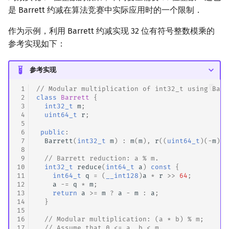
是 Barrett 约减在算法竞赛中实际应用时的一个限制．
作为示例，利用 Barrett 约减实现 32 位有符号整数模乘的
参考实现如下：
参考实现
 1
// Modular multiplication of int32_t using Barr
 2
class
Barrett
{
 3
int32_t
m
;
 4
uint64_t
r
;
 5
 6
public
:
 7
Barrett
(
int32_t
m
)
:
m
(
m
),
r
((
uint64_t
)(
-
m
)
/
 8
 9
// Barrett reduction: a % m.
10
int32_t
reduce
(
int64_t
a
)
const
{
11
int64_t
q
=
(
__int128
)
a
*
r
>>
64
;
12
a
-=
q
*
m
;
13
return
a
>=
m
?
a
-
m
:
a
;
14
}
15
16
// Modular multiplication: (a * b) % m;
17
// Assume that 0 <= a, b < m.