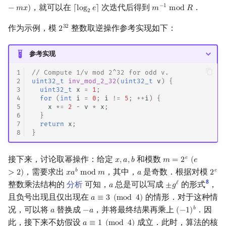
，就可以在
次迭代后得到
．
−
1
−
𝑚
𝑥
)
⌈
l
o
g
𝑒
⌉
𝑚
m
o
d
𝑅
⌈
log
2
e
⌉
m
−
1
mod
R
2
作为示例，模
整数取逆操作参考实现如下：
3
2
2
2
32
参考实现
1
// Compute 1/v mod 2^32 for odd v.
2
uint32_t
inv_mod_2_32
(
uint32_t
v
)
{
3
uint32_t
x
=
1
;
4
for
(
int
i
=
0
;
i
!=
5
;
++
i
)
{
5
x
*=
2
-
v
*
x
;
6
}
7
return
x
;
8
}
接下来，讨论取幂操作：给定
和模数
𝑒
𝑥
,
𝑎
,
𝑏
𝑚
=
2
(
𝑒
x
,
a
,
b
m
=
2
e
(
e
>
2
)
，需要求出
，其中，
是奇数．根据对模
𝑏
𝑒
>
2
)
𝑥
𝑎
m
o
d
𝑚
𝑎
2
x
a
b
mod
m
a
2
e
8
整数乘法结构的
分析
可知，
总是可以写成
的形式
，
ℓ
𝑎
±
𝑔
a
±
g
ℓ
且负号出现且仅出现在
的情形．对于这种情
𝑎
≡
3
(
m
o
d
4
)
a
≡
3
(
mod
4
)
况，可以将
替换成
，并将最终结果再乘上
．因
𝑏
𝑎
−
𝑎
(
−
1
)
a
−
a
(
−
1
)
b
此，接下来不妨假设
成立．此时，算法的核
𝑎
≡
1
(
m
o
d
4
)
a
≡
1
(
mod
4
)