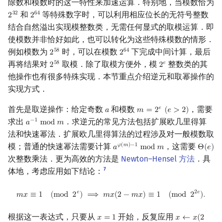
除数和模数时的这一特性来加速运算．特别地，当模数恰为
和
等特殊数字时，可以利用相应位长的无符号整数
3
2
6
4
2
2
2
32
2
64
结合自然溢出实现模整数类，无需任何显式的取模运算．即
使模数并非恰好如此，也可以转化为这些特殊模数的情形．
例如模数为
时，可以在模数
下完成中间计算，最后
5
8
6
4
2
2
2
58
2
64
再将结果对
取模．除了取模方便外，模
整数类的其
5
8
𝑒
2
2
2
58
2
e
他操作也有很多特殊实现．本节重点介绍逆元和取幂操作的
实现方式．
首先是取逆操作：给定奇数
和模数
，需要
𝑒
𝑎
𝑚
=
2
(
𝑒
>
2
)
a
m
=
2
e
(
e
>
2
)
求出
．求逆元的常见方法包括扩展欧几里得算
−
1
𝑎
m
o
d
𝑚
a
−
1
mod
m
法和快速幂法．扩展欧几里得算法的过程涉及对一般模数取
模；普通的快速幂法需要计算
，这需要
𝜑
(
𝑚
)
−
1
𝑎
m
o
d
𝑚
Θ
(
𝑒
)
a
φ
(
m
)
−
1
mod
m
Θ
(
e
)
次整数乘法．更为高效的方法是
Newton–Hensel 方法
．具
7
体地，考虑应用如下结论：
m
x
≡
1
(
mod
2
e
)
⟹
m
x
(
2
−
m
x
)
≡
1
(
mod
2
2
e
)
.
𝑒
2
𝑒
𝑚
𝑥
≡
1
(
m
o
d
2
)
⟹
𝑚
𝑥
(
2
−
𝑚
𝑥
)
≡
1
(
m
o
d
2
)
.
根据这一表达式，只要从
开始，反复应用
𝑥
=
1
𝑥
←
𝑥
(
2
x
=
1
x
←
x
(
2
−
m
x
)