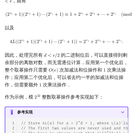
，就有
<
𝑒
(
2
e
1
+
1
)
(
2
e
2
+
1
)
⋯
(
2
e
s
+
1
)
≡
1
+
2
e
1
+
2
e
2
+
⋯
+
2
e
s
(
mod
m
)
𝑒
𝑒
𝑒
𝑒
𝑒
𝑒
(
2
+
1
)
(
2
+
1
)
⋯
(
2
+
1
)
≡
1
+
2
+
2
+
⋯
+
2
(
m
o
d
1
2
𝑠
1
2
𝑠
以及
4
L
(
(
2
e
1
+
1
)
(
2
e
2
+
1
)
⋯
(
2
e
s
+
1
)
)
=
2
e
1
+
2
e
2
+
⋯
+
2
e
s
.
𝑒
𝑒
𝑒
𝑒
𝑒
𝑒
4
𝐿
(
(
2
+
1
)
(
2
+
1
)
⋯
(
2
+
1
)
)
=
2
+
2
+
⋯
+
2
.
1
2
𝑠
1
2
𝑠
因此，处理完所有
的二进制位后，可以直接得到剩
𝑑
<
𝑒
/
2
d
<
e
/
2
余部分的离散对数，而无需逐位计算．应用第一个优化后，
整个取幂操作只需要
次加减法和位操作和
次乘法操
𝑂
(
𝑒
)
1
O
(
e
)
1
作；应用第二个优化后，可以省去约一半的加减法和位操
作，但需要额外
次乘法操作．
1
1
作为示例，模
整数取幂操作参考实现如下：
3
2
2
2
32
参考实现
 1
// Store 4L(a) for a = 2^d + 1, where L(a) is d
 2
// The first two values are never used and thus