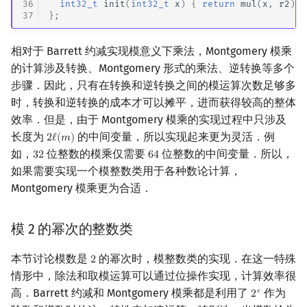
36
int32_t
init
(
int32_t
x
)
{
return
mul
(
x
,
r2
);
37
};
相对于 Barrett 约减实现模意义下乘法，Montgomery 模乘
的计算涉及转换、Montgomery 形式的乘法、逆转换等多个
步骤．因此，只有在转换和逆转换之间的模运算次数足够多
时，转换和逆转换的成本才可以摊平，进而获得较高的整体
效率．但是，由于 Montgomery 模乘的实现过程中只涉及
长度为
的中间变量，所以实现起来更为灵活．例
2
ℓ
(
𝑚
)
2
ℓ
(
m
)
如，
位整数的模乘仅需要
位整数的中间变量．所以，
3
2
6
4
32
64
如果需要实现一个模整数类用于各种数论计算，
Montgomery 模乘更为合适．
模 2 的幂次的整数类
本节讨论模数是
的幂次时，模整数类的实现．在这一特殊
2
2
情形中，除法和取模运算可以通过位操作实现，计算效率很
高．Barrett 约减和 Montgomery 模乘都是利用了
作为
𝑒
2
2
e