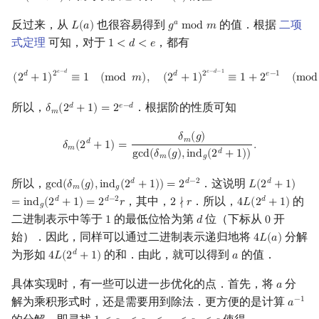
反过来，从
也很容易得到
的值．根据
二项
𝑎
𝐿
(
𝑎
)
𝑔
m
o
d
𝑚
L
(
a
)
g
a
mod
m
式定理
可知，对于
，都有
1
<
𝑑
<
𝑒
1
<
d
<
e
(
2
d
+
1
)
2
e
−
d
≡
1
(
mod
m
)
,
(
2
d
+
1
)
2
e
−
d
−
1
≡
1
+
2
e
−
1
(
mod
m
)
,
𝑒
−
𝑑
𝑒
−
𝑑
−
1
𝑑
2
𝑑
2
𝑒
−
1
(
2
+
1
)
≡
1
(
m
o
d
𝑚
)
,
(
2
+
1
)
≡
1
+
2
(
m
o
d
所以，
．根据阶的性质可知
𝑑
𝑒
−
𝑑
𝛿
(
2
+
1
)
=
2
δ
m
(
2
d
+
1
)
=
2
e
−
d
𝑚
δ
m
(
2
d
+
1
)
=
δ
m
(
g
)
gcd
(
δ
m
(
g
)
,
ind
g
(
2
d
+
1
)
)
.
𝛿
(
𝑔
)
𝑚
𝑑
𝛿
(
2
+
1
)
=
.
𝑚
𝑑
g
c
d
(
𝛿
(
𝑔
)
,
i
n
d
(
2
+
1
)
)
𝑚
𝑔
所以，
．这说明
𝑑
𝑑
−
2
𝑑
g
c
d
(
𝛿
(
𝑔
)
,
i
n
d
(
2
+
1
)
)
=
2
𝐿
(
2
+
1
)
gcd
(
δ
m
(
g
)
,
ind
g
(
2
d
+
1
)
)
=
2
d
−
2
L
(
2
d
+
1
)
=
ind
g
(
𝑚
𝑔
，其中，
．所以，
的
𝑑
𝑑
−
2
𝑑
=
i
n
d
(
2
+
1
)
=
2
𝑟
2
∤
𝑟
4
𝐿
(
2
+
1
)
2
∤
r
4
L
(
2
d
+
1
)
𝑔
二进制表示中等于
的最低位恰为第
位（下标从
开
1
𝑑
0
1
d
0
始）．因此，同样可以通过二进制表示递归地将
分解
4
𝐿
(
𝑎
)
4
L
(
a
)
为形如
的和．由此，就可以得到
的值．
𝑑
4
𝐿
(
2
+
1
)
𝑎
4
L
(
2
d
+
1
)
a
具体实现时，有一些可以进一步优化的点．首先，将
分
𝑎
a
解为乘积形式时，还是需要用到除法．更方便的是计算
−
1
𝑎
a
−
1