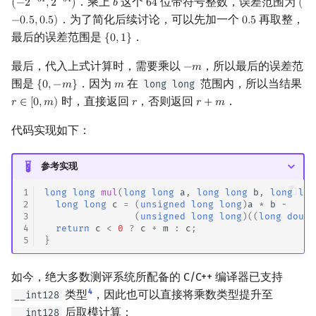
．乘上
这个
位带符号整数，误差范围为
−
6
4
−
6
4
(
−
2
,
2
)
𝑏
6
4
(
(
−
2
−
64
,
2
−
64
)
b
64
(
−
0
．为了简化后续讨论，可以先加一个
再取整，
−
0
.
5
,
0
.
5
)
0
.
5
0.5
最后的误差范围是
．
{
0
,
1
}
{
0
,
1
}
最后，代入上式计算时，需要乘以
，所以最后的误差范
−
𝑚
−
m
围是
．因为
在
范围内，所以当结果
long long
{
0
,
−
𝑚
}
𝑚
{
0
,
−
m
}
m
时，直接返回
，否则返回
．
𝑟
∈
[
0
,
𝑚
)
𝑟
𝑟
+
𝑚
r
∈
[
0
,
m
)
r
r
+
m
代码实现如下：
参考实现
1
long
long
mul
(
long
long
a
,
long
long
b
,
long
lon
2
long
long
c
=
(
unsigned
long
long
)
a
*
b
-
3
(
unsigned
long
long
)((
long
doubl
4
return
c
<
0
?
c
+
m
:
c
;
5
}
如今，绝大多数测评系统所配备的 C/C++ 编译器已支持
4
类型
，因此也可以直接将乘数类型提升至
__int128
后取模计算：
__int128