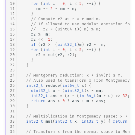
10
for
(
int
i
=
0
;
i
<
5
;
++
i
)
{
11
mm
*=
2
-
mm
*
m
;
12
}
13
// Compute r2 as r * r mod m.
14
// If allowed to use modular operation for 
15
//   r2 = (uint64_t)(-m) % m;
16
r2
%=
m
;
17
r2
<<=
1
;
18
if
(
r2
>=
(
uint32_t
)
m
)
r2
-=
m
;
19
for
(
int
i
=
0
;
i
<
5
;
++
i
)
{
20
r2
=
mul
(
r2
,
r2
);
21
}
22
}
23
24
// Montgomery reduction: x * inv(r) % m.
25
// Also used to transform x from Montgomery s
26
int32_t
reduce
(
int64_t
x
)
{
27
uint32_t
u
=
(
uint32_t
)
x
*
mm
;
28
int32_t
ans
=
(
x
-
(
int64_t
)
m
*
u
)
>>
32
;
29
return
ans
<
0
?
ans
+
m
:
ans
;
30
}
31
32
// Multiplication in Montgomery space: x * y 
33
int32_t
mul
(
int32_t
x
,
int32_t
y
)
{
return
re
34
35
// Transform x from the normal space to Montg