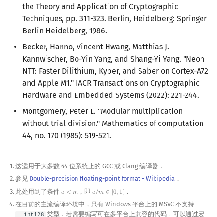
the Theory and Application of Cryptographic
Techniques, pp. 311-323. Berlin, Heidelberg: Springer
Berlin Heidelberg, 1986.
Becker, Hanno, Vincent Hwang, Matthias J.
Kannwischer, Bo-Yin Yang, and Shang-Yi Yang. "Neon
NTT: Faster Dilithium, Kyber, and Saber on Cortex-A72
and Apple M1." IACR Transactions on Cryptographic
Hardware and Embedded Systems (2022): 221-244.
Montgomery, Peter L. "Modular multiplication
without trial division." Mathematics of computation
44, no. 170 (1985): 519-521.
这适用于大多数 64 位系统上的 GCC 或 Clang 编译器．
参见
Double-precision floating-point format - Wikipedia
．
此处用到了条件
，即
．
𝑎
<
𝑚
𝑎
/
𝑚
∈
[
0
,
1
)
a
<
m
a
/
m
∈
[
0
,
1
)
在目前的主流编译环境中，只有 Windows 平台上的 MSVC 不支持
类型．若需要编写可在多平台上兼容的代码，可以通过宏
__int128