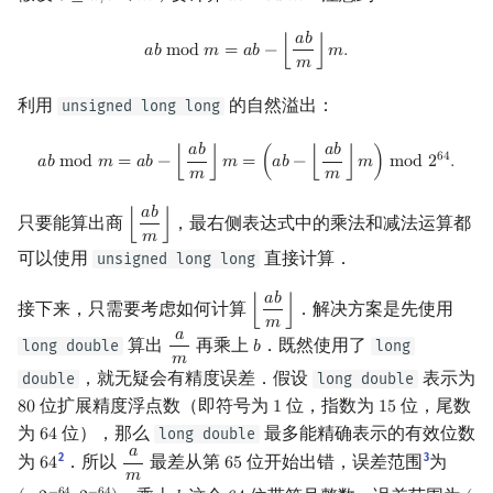
𝑎
𝑏
a
b
mod
m
=
a
b
−
⌊
a
b
m
⌋
m
.
𝑎
𝑏
m
o
d
𝑚
=
𝑎
𝑏
−
⌊
⌋
𝑚
.
𝑚
利用
的自然溢出：
unsigned long long
𝑎
𝑏
𝑎
𝑏
a
b
mod
m
=
a
b
−
⌊
a
b
m
⌋
m
=
(
a
b
−
⌊
a
b
m
⌋
m
)
mod
2
64
.
6
4
𝑎
𝑏
m
o
d
𝑚
=
𝑎
𝑏
−
⌊
⌋
𝑚
=
(
𝑎
𝑏
−
⌊
⌋
𝑚
)
m
o
d
2
.
𝑚
𝑚
𝑎
𝑏
只要能算出商
，最右侧表达式中的乘法和减法运算都
⌊
⌋
⌊
a
b
m
⌋
𝑚
可以使用
直接计算．
unsigned long long
𝑎
𝑏
接下来，只需要考虑如何计算
．解决方案是先使用
⌊
⌋
⌊
a
b
m
⌋
𝑚
𝑎
算出
再乘上
．既然使用了
long double
long
𝑏
a
m
b
𝑚
，就无疑会有精度误差．假设
表示为
double
long double
位扩展精度浮点数（即符号为
位，指数为
位，尾数
8
0
1
1
5
80
1
15
为
位），那么
最多能精确表示的有效位数
long double
6
4
64
𝑎
2
3
为
．所以
最差从第
位开始出错，误差范围
为
6
4
6
5
64
a
m
65
𝑚