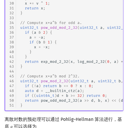
30
x
*=
v
^
1
;
31
return
x
;
32
}
33
34
// Compute x*a^b for odd a.
35
uint32_t
pow_odd_mod_2_32
(
uint32_t
a
,
uint32_t
36
if
(
a
&
2
)
{
37
a
=
-
a
;
38
if
(
b
&
1
)
{
39
x
=
-
x
;
40
}
41
}
42
return
exp_mod_2_32
(
x
,
log_mod_2_32
(
0
,
a
)
*
b
43
}
44
45
// Compute x*a^b mod 2^32.
46
uint32_t
pow_mod_2_32
(
uint32_t
a
,
uint32_t
b
,
u
47
if
(
!
a
)
return
b
==
0
?
x
:
0
;
48
auto
d
=
__builtin_ctz
(
a
);
49
if
((
uint64_t
)
d
*
b
>=
32
)
return
0
;
50
return
pow_odd_mod_2_32
(
a
>>
d
,
b
,
x
)
<<
(
d
*
51
}
离散对数的预处理可以通过 Pohlig–Hellman 算法进行，基
底
可以选择为
𝑔
g