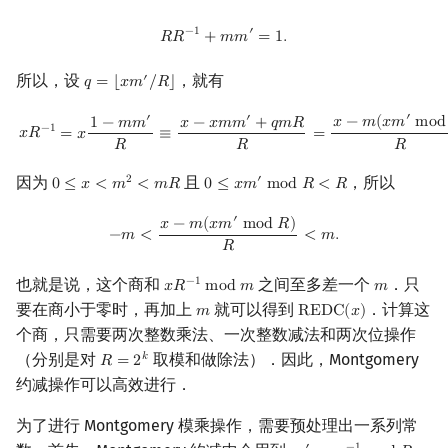
R
R
−
1
+
m
m
′
=
1.
−
1
′
𝑅
𝑅
+
𝑚
𝑚
=
1
.
所以，设
，就有
′
𝑞
=
⌊
𝑥
𝑚
/
𝑅
⌋
q
=
⌊
x
m
′
/
R
⌋
′
′
′
x
R
−
1
=
x
1
−
m
m
′
R
≡
x
−
x
m
m
′
+
q
m
R
R
=
x
−
m
(
x
m
′
mod
R
)
R
(
mod
m
)
.
𝑥
−
𝑚
(
𝑥
𝑚
m
o
d
1
−
𝑚
𝑚
𝑥
−
𝑥
𝑚
𝑚
+
𝑞
𝑚
𝑅
−
1
𝑥
𝑅
=
𝑥
≡
=
𝑅
𝑅
𝑅
因为
且
，所以
2
′
0
≤
𝑥
<
𝑚
<
𝑚
𝑅
0
≤
𝑥
𝑚
m
o
d
𝑅
<
𝑅
0
≤
x
<
m
2
<
m
R
0
≤
x
m
′
mod
R
<
R
′
−
m
<
x
−
m
(
x
m
′
mod
R
)
R
<
m
.
𝑥
−
𝑚
(
𝑥
𝑚
m
o
d
𝑅
)
−
𝑚
<
<
𝑚
.
𝑅
也就是说，这个商和
之间至多差一个
．只
−
1
𝑥
𝑅
m
o
d
𝑚
𝑚
x
R
−
1
mod
m
m
要在商小于零时，再加上
就可以得到
．计算这
𝑚
R
E
D
C
(
𝑥
)
m
REDC
(
x
)
个商，只需要两次整数乘法、一次整数减法和两次位操作
（分别是对
取模和做除法）．因此，Montgomery
𝑘
𝑅
=
2
R
=
2
k
约减操作可以高效进行．
为了进行 Montgomery 模乘操作，需要预处理出一系列常