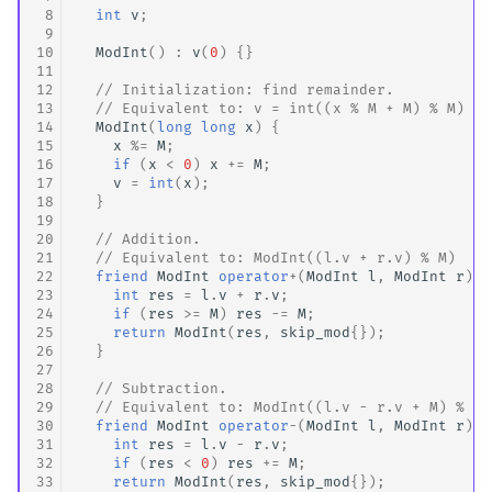
 8
int
v
;
矩阵树定理
 9
10
ModInt
()
:
v
(
0
)
{}
LGV 引理
11
12
// Initialization: find remainder.
13
// Equivalent to: v = int((x % M + M) % M)
最大团搜索算法
14
ModInt
(
long
long
x
)
{
15
x
%=
M
;
16
if
(
x
<
0
)
x
+=
M
;
支配树
17
v
=
int
(
x
);
18
}
19
图上随机游走
20
// Addition.
21
// Equivalent to: ModInt((l.v + r.v) % M)
22
friend
ModInt
operator
+
(
ModInt
l
,
ModInt
r
)
{
23
int
res
=
l
.
v
+
r
.
v
;
24
if
(
res
>=
M
)
res
-=
M
;
25
return
ModInt
(
res
,
skip_mod
{});
26
}
27
28
// Subtraction.
29
// Equivalent to: ModInt((l.v - r.v + M) % M)
30
friend
ModInt
operator
-
(
ModInt
l
,
ModInt
r
)
{
31
int
res
=
l
.
v
-
r
.
v
;
32
if
(
res
<
0
)
res
+=
M
;
33
return
ModInt
(
res
,
skip_mod
{});