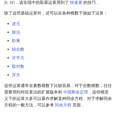
．该实现中的取幂运算用到了
快速幂
的技巧．
[
0
,
𝑀
)
[
0
,
M
)
除了这些基础运算外，还可以在各种模数下做如下运算：
逆元
除法
阶乘
组合数
开平方
取对数
开方
这些运算通常在素数模数下比较容易．对于合数模数，往往
需要用到对应算法的扩展版本和
中国剩余定理
．这些模意
义下的运算大多可以看作求解某种同余方程．对于求解同余
方程的一般方法，可以参考
同余方程
页面．