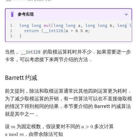
参考实现
1
long
long
mul
(
long
long
a
,
long
long
b
,
long
lon
2
return
(
__int128
)
a
*
b
%
m
;
3
}
当然，
的取模运算耗时并不少．如果需要进一步
__int128
卡常，可以考虑接下来两节介绍的方法．
Barrett 约减
前文提到，除法和取模运算通常比其他四则运算更为耗时．
为了减少取模运算的开销，有一些算法可以在不直接做取模
的情况下得到相同的结果．本节要介绍的 Barrett 约减算法
就是其中之一．
设
为固定模数，假设要对不同的
多次计算
𝑚
𝑎
>
0
m
a
>
0
．由带余除法可知
𝑎
m
o
d
𝑚
a
mod
m