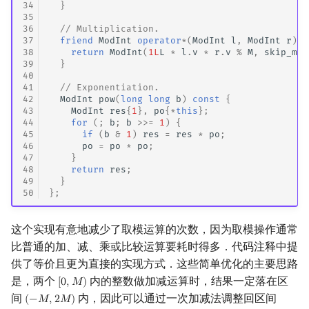
34
}
35
36
// Multiplication.
37
friend
ModInt
operator
*
(
ModInt
l
,
ModInt
r
)
{
38
return
ModInt
(
1L
L
*
l
.
v
*
r
.
v
%
M
,
skip_mod
39
}
40
41
// Exponentiation.
42
ModInt
pow
(
long
long
b
)
const
{
43
ModInt
res
{
1
},
po
{
*
this
};
44
for
(;
b
;
b
>>=
1
)
{
45
if
(
b
&
1
)
res
=
res
*
po
;
46
po
=
po
*
po
;
47
}
48
return
res
;
49
}
50
};
这个实现有意地减少了取模运算的次数，因为取模操作通常
比普通的加、减、乘或比较运算要耗时得多．代码注释中提
供了等价且更为直接的实现方式．这些简单优化的主要思路
是，两个
内的整数做加减运算时，结果一定落在区
[
0
,
𝑀
)
[
0
,
M
)
间
内，因此可以通过一次加减法调整回区间
(
−
𝑀
,
2
𝑀
)
(
−
M
,
2
M
)