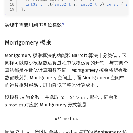
18
int32_t
mul
(
int32_t
a
,
int32_t
b
)
const
{
ret
19
};
4
实现中需要用到 128 位整数
．
Montgomery 模乘
Montgomery 模乘算法的功能和 Barrett 算法十分类似，它
同样可以减少模整数运算过程中取模运算的开销．与前两个
算法都是在近似计算商数不同，Montgomery 模乘将所有整
数都映射到 Montgomery 空间上，而 Montgomery 空间中
的运算相对容易，进而降低了整体计算成本．
设模数
为奇数，并选取
．那么，同余类
𝑘
𝑚
𝑅
=
2
>
𝑚
m
R
=
2
k
>
m
对应的 Montgomery 形式就是
𝑎
m
o
d
𝑚
a
mod
m
a
R
mod
m
.
𝑎
𝑅
m
o
d
𝑚
.
因为
，所以同余类
与它的 Montgomery 形