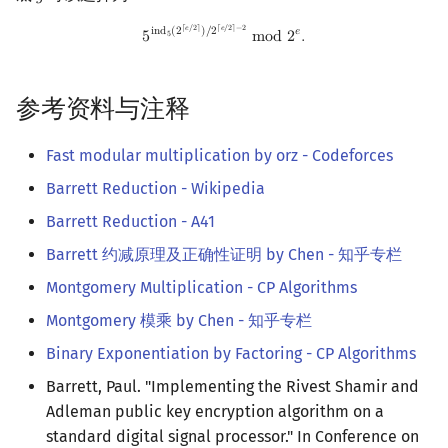
5
ind
5
(
2
⌈
e
/
2
⌉
)
/
2
⌈
e
/
2
⌉
−
2
mod
2
e
.
⌈
𝑒
/
2
⌉
⌈
𝑒
/
2
⌉
−
2
i
n
d
(
2
)
/
2
𝑒
5
m
o
d
2
.
5
参考资料与注释
Fast modular multiplication by orz - Codeforces
Barrett Reduction - Wikipedia
Barrett Reduction - A41
Barrett 约减原理及正确性证明 by Chen - 知乎专栏
Montgomery Multiplication - CP Algorithms
Montgomery 模乘 by Chen - 知乎专栏
Binary Exponentiation by Factoring - CP Algorithms
Barrett, Paul. "Implementing the Rivest Shamir and
Adleman public key encryption algorithm on a
standard digital signal processor." In Conference on