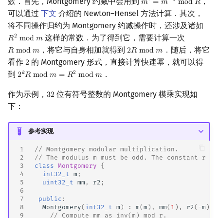
数．首先，Montgomery 约减中会用到
，
′
−
1
𝑚
=
𝑚
m
o
d
𝑅
m
′
=
m
−
1
mod
R
可以通过
下文
介绍的 Newton–Hensel 方法计算．其次，
将不同操作归约为 Montgomery 约减操作时，还涉及诸如
这样的常数．为了得到它，需要计算一次
2
𝑅
m
o
d
𝑚
R
2
mod
m
，将它与自身相加就得到
．随后，将它
𝑅
m
o
d
𝑚
2
𝑅
m
o
d
𝑚
R
mod
m
2
R
mod
m
看作
的 Montgomery 形式，直接计算快速幂，就可以得
2
2
到
．
𝑘
2
2
𝑅
m
o
d
𝑚
=
𝑅
m
o
d
𝑚
2
k
R
mod
m
=
R
2
mod
m
作为示例，
位有符号整数的 Montgomery 模乘实现如
3
2
32
下：
参考实现
 1
// Montgomery modular multiplication.
 2
// The modulus m must be odd. The constant r is
 3
class
Montgomery
{
 4
int32_t
m
;
 5
uint32_t
mm
,
r2
;
 6
 7
public
:
 8
Montgomery
(
int32_t
m
)
:
m
(
m
),
mm
(
1
),
r2
(
-
m
)
{
 9
// Compute mm as inv(m) mod r.