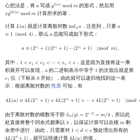
心想法是，将
写成
的形式，然后用
𝐿
(
𝑎
)
𝑎
𝑔
m
o
d
𝑚
a
g
L
(
a
)
mod
m
计算所求的幂．
𝑏
𝐿
(
𝑎
)
𝑥
𝑔
m
o
d
𝑚
x
g
b
L
(
a
)
mod
m
计算
就是计算离散对数
．注意到，只要
𝐿
(
𝑎
)
i
n
d
𝑎
𝑎
L
(
a
)
ind
g
a
a
≡
1
(
mod
4
𝑔
，那么
总能写成如下形式：
≡
1
(
m
o
d
4
)
𝑎
a
a
≡
(
2
e
1
+
1
)
(
2
e
2
+
1
)
⋯
(
2
e
s
+
1
)
(
mod
m
)
,
𝑒
𝑒
𝑒
𝑎
≡
(
2
+
1
)
(
2
+
1
)
⋯
(
2
+
1
)
(
m
o
d
𝑚
)
,
1
2
𝑠
其中，
．这是因为直接将这一乘
1
<
𝑒
<
𝑒
<
⋯
<
𝑒
<
𝑒
1
<
e
1
<
e
2
<
⋯
<
e
s
<
e
1
2
𝑠
积展开可以发现，
的二进制表示中等于
的次低位就是第
𝑎
1
a
1
位（下标从
开始），由此就可以递归地找到这一表
𝑒
0
e
1
0
1
示．根据离散对数的
性质
可知，有
4
L
(
a
)
≡
4
L
(
2
e
1
+
1
)
+
4
L
(
2
e
2
+
1
)
+
⋯
+
4
L
(
2
e
s
+
1
)
(
mod
m
)
.
𝑒
𝑒
𝑒
4
𝐿
(
𝑎
)
≡
4
𝐿
(
2
+
1
)
+
4
𝐿
(
2
+
1
)
+
⋯
+
4
𝐿
(
2
+
1
)
(
m
o
d
1
2
𝑠
由于离散对数的模数等于阶
，所以此
𝑒
−
2
𝛿
(
𝑔
)
=
2
=
𝑚
/
4
δ
m
(
g
)
=
2
e
−
2
=
m
/
4
𝑚
处直接将整个同余式都乘以
，以保证计算可以在模
剩
4
𝑚
4
m
余类中进行．由此，只需要对
预处理出所有的
1
<
𝑑
<
𝑒
1
<
d
<
e
，就可以快速计算
的值．
𝑑
4
𝐿
(
2
+
1
)
4
𝐿
(
𝑎
)
4
L
(
2
d
+
1
)
4
L
(
a
)