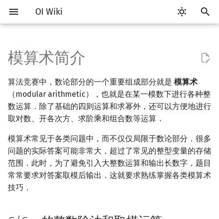
OI Wiki
键
入
模算术简介
Getting Started
比赛相关简介
工具软件简介
语言基础简介
算法基础简介
搜索部分简介
动态规划部分简介
字符串部分简介
数字系统简介
C/C++ 的整数除法和取模运算
多项式与生成函数简介
排列组合
线性代数简介
线性规划基础
基本概念
基本概念
博弈论简介
插值
数据结构部分简介
图论部分简介
计算几何部分简介
杂项简介
RMQ
OI 赛事与赛制
题型概述
读入、输出优化
Vim
评测工具简介
Testlib 简介
Hello, World!
C++ 标准库简介
类
复杂度简介
排序简介
DP 优化简介
后缀数组简介
并查集
堆简介
分块思想
线段树基础
二叉搜索树 & 平衡树
可持久化数据结构简介
线段树套线段树
Link Cut Tree
树基础
最短路
最小生成树
强连通分量
网络流简介
图匹配
离线算法简介
随机函数
以
算法竞赛中，数论部分的一个重要组成部分就是
模算术
开
关于本项目
赛事
代码编辑工具
C++ 基础
复杂度
DFS（搜索）
动态规划基础
字符串基础
进位制
模整数类
代数基本定理
抽屉原理
向量
单纯形法
群论
条件概率与独立性
公平组合游戏
数值积分
栈
图论相关概念
二维计算几何基础
离散化
并查集应用
ICPC/CCPC 赛事与赛制
交互题
分段打表
Emacs
Arbiter
通用
C++ 语法基础
STL 容器
命名空间
均摊复杂度
选择排序
单调队列/单调栈优化
最优原地后缀排序算法
并查集复杂度
二叉堆
块状数组
线段树合并 & 分裂
Treap
可持久化线段树
平衡树套线段树
全局平衡二叉树
树的直径
差分约束
最小树形图
双连通分量
最大流
二分图最大匹配
CDQ 分治
随机化技巧
（modular arithmetic），也就是在某一模数下进行各种整
始
数运算．除了基础的四则运算和求幂外，还可以方便地进行
如何参与
题型
评测工具
C++ 标准库
枚举
BFS（搜索）
记忆化搜索
标准库
平衡三进制
相关算法
快速傅里叶变换
容斥原理
内积和外积
环论
随机变量
零和游戏
高斯消元
队列
图的存储
三维计算几何基础
双指针
括号序列
常见错误
VS Code
Cena
Generator
变量
STL 算法
值类别
冒泡排序
斜率优化
配对堆
块状链表
李超线段树
Splay 树
可持久化块状数组
线段树套平衡树
Euler Tour Tree
树的中心
k 短路
最小直径生成树
割点和桥
最小割
二分图最大权匹配
整体二分
爬山算法
取对数、开各次方、求阶乘和组合数等运算．
搜
OI Wiki 不是什么
学习路线
命令行
C++ 进阶
模拟
双向搜索
背包 DP
字符串匹配
格雷码
快速数论变换
斐波那契数列
矩阵
域论
随机变量的数字特征
非公平组合游戏
牛顿迭代法
链表
DFS（图论）
距离
离线算法
线段树与离线询问
快速乘
常见技巧
Atom
CCR Plus
Validator
运算
bitset
重载运算符
插入排序
四边形不等式优化
左偏树
树分块
猫树
WBLT
可持久化平衡树
树状数组套权值线段树
Top Tree
树的重心
同余最短路
圆方树
费用流
一般图最大匹配
莫队算法
模拟退火
索
模算术常见于各类问题中，而不仅仅局限于数论部分．很多
问题的实际答案可能非常大，超过了常见的整型变量的存储
格式手册
学习资源
命令行编译与调试
C++ 与其他常用语言的区别
递归 & 分治
启发式搜索
区间 DP
字符串哈希
快速沃尔什变换
错位排列
初等变换
Schreier–Sims 算法
概率不等式
哈希表
BFS（图论）
Pick 定理
分数规划
Barrett 约减
Eclipse
Lemon
Interactor
流程控制语句
string
引用
计数排序
Slope Trick 优化
Sqrt Tree
区间最值操作 & 区间历史
替罪羊树
可持久化字典树
分块套树状数组
最近公共祖先
点/边连通度
上下界网络流
一般图最大权匹配
范围．此时，为了避免引入大整数运算和输出长数字，题目
值
常常要求对答案取模后输出．这就要求熟练掌握各类模算术
数学符号表
技巧
编译器
Pascal 转 C++ 急救
贪心
A*
DAG 上的 DP
字典树 (Trie)
Chirp Z 变换
卡特兰数
行列式
并查集
树上问题
三角剖分
随机化
Montgomery 模乘
Notepad++
Checker
高级数据类型
pair
常量
基数排序
WQS 二分
笛卡尔树
可持久化可并堆
树链剖分
Stoer–Wagner 算法
稳定匹配
技巧．
Kinetic Tournament Tree
F.A.Q.
出题
WSL (Windows 10)
Python 速成
排序
迭代加深搜索
树形 DP
前缀函数与 KMP 算法
多项式牛顿迭代
斯特林数
线性空间
堆
有向无环图
凸包
悬线法
模 2 的幂次的整数类
Kate
函数
新版 C++ 特性
快速排序
状态设计优化
Size Balanced Tree
树上启发式合并