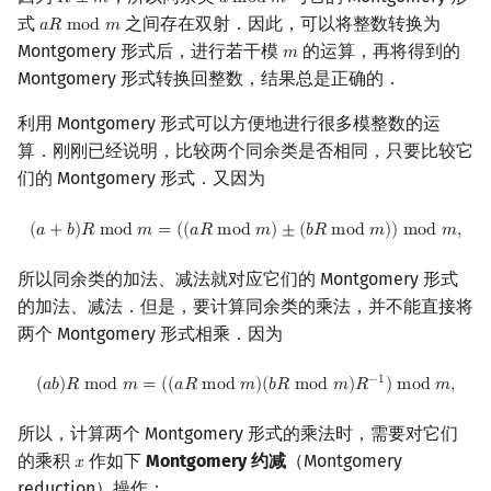
𝑅
⟂
𝑚
𝑎
m
o
d
𝑚
R
⟂
m
a
mod
m
式
之间存在双射．因此，可以将整数转换为
𝑎
𝑅
m
o
d
𝑚
a
R
mod
m
Montgomery 形式后，进行若干模
的运算，再将得到的
𝑚
m
Montgomery 形式转换回整数，结果总是正确的．
利用 Montgomery 形式可以方便地进行很多模整数的运
算．刚刚已经说明，比较两个同余类是否相同，只要比较它
们的 Montgomery 形式．又因为
(
a
+
b
)
R
mod
m
=
(
(
a
R
mod
m
)
±
(
b
R
mod
m
)
)
mod
m
,
(
𝑎
+
𝑏
)
𝑅
m
o
d
𝑚
=
(
(
𝑎
𝑅
m
o
d
𝑚
)
±
(
𝑏
𝑅
m
o
d
𝑚
)
)
m
o
d
𝑚
,
所以同余类的加法、减法就对应它们的 Montgomery 形式
的加法、减法．但是，要计算同余类的乘法，并不能直接将
两个 Montgomery 形式相乘．因为
(
a
b
)
R
mod
m
=
(
(
a
R
mod
m
)
(
b
R
mod
m
)
R
−
1
)
mod
m
,
−
1
(
𝑎
𝑏
)
𝑅
m
o
d
𝑚
=
(
(
𝑎
𝑅
m
o
d
𝑚
)
(
𝑏
𝑅
m
o
d
𝑚
)
𝑅
)
m
o
d
𝑚
,
所以，计算两个 Montgomery 形式的乘法时，需要对它们
的乘积
作如下
Montgomery 约减
（Montgomery
𝑥
x
reduction）操作：