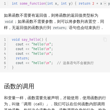
1
int
some_function
(
int
x
,
int
y
)
{
return
2
*
x
+
y
矩阵树定理
Min_25 筛
如果函数不需要有返回值，则将函数的返回值类型标为
LGV 引理
洲阁筛
；如果函数不需要参数，则可以将参数列表置空．同
void
样，无返回值的函数执行到
语句也会结束执行．
最大团搜索算法
return;
类欧几里德算法
1
void
say_hello
()
{
支配树
Meissel–Lehmer 算法
2
cout
<<
"hello!
\n
"
;
3
cout
<<
"hello!
\n
"
;
图上随机游走
连分数
4
cout
<<
"hello!
\n
"
;
5
return
;
6
cout
<<
"hello!
\n
"
;
// 这条语句不会被执行
Stern–Brocot 树与 Farey
7
}
二次域
函数的调用
Pell 方程
和变量一样，函数需要先被声明，才能使用．使用函数的行
为，叫做「调用（call）」．我们可以在任何函数内部调用