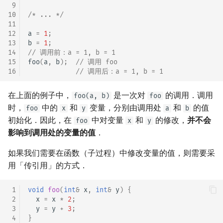
 9
10
/* ... */
11
12
a
=
1
;
13
b
=
1
;
14
// 调用前：a = 1, b = 1
15
foo
(
a
,
b
);
// 调用 foo
16
// 调用后：a = 1, b = 1
在上面的例子中，
是一次对
的调用．调用
foo(a, b)
foo
时，
中的
和
变量，分别由调用处
和
的值
foo
x
y
a
b
初始化．因此，在
中对变量
和
的修改，
并不会
foo
x
y
影响到调用处的变量的值
．
如果我们需要在函数（子过程）中修改变量的值，则需要采
用「传引用」的方式．
 1
void
foo
(
int
&
x
,
int
&
y
)
{
 2
x
=
x
*
2
;
 3
y
=
y
+
3
;
 4
}