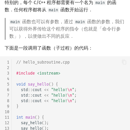
特别的，每个 C/C++ 程序都需要有一个名为
的函
main
数．任何程序都将从
函数开始运行．
main
函数也可以有参数，通过
函数的参数，我们
main
main
可以获得外界传给这个程序的指令（也就是「命令行参
数」），以便做出不同的反应．
下面是一段调用了函数（子过程）的代码：
 1
// hello_subroutine.cpp
 2
 3
#include
<iostream>
 4
 5
void
say_hello
()
{
 6
std
::
cout
<<
"hello!
\n
"
;
 7
std
::
cout
<<
"hello!
\n
"
;
 8
std
::
cout
<<
"hello!
\n
"
;
 9
}
10
11
int
main
()
{
12
say_hello
();
13
say_hello
();