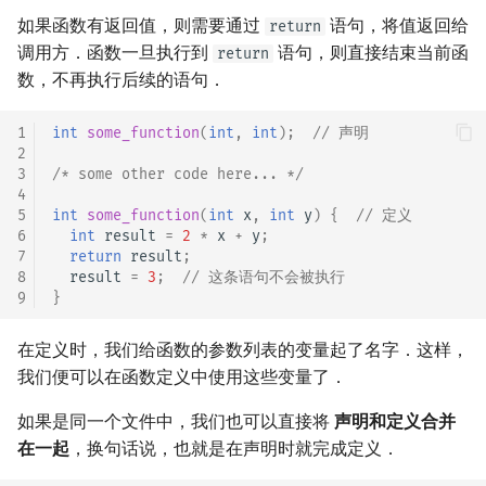
回文树
概率论
可持久化数据结构
欧拉图
Kahan 求和
如果函数有返回值，则需要通过
二次剩余
语句，将值返回给
return
调用方．函数一旦执行到
语句，则直接结束当前函
return
序列自动机
博弈论
树套树
哈密顿图
珂朵莉树/颜色段均摊
阶 & 原根
数，不再执行后续的语句．
最小表示法
数值算法
K-D Tree
二分图
空间优化简介
离散对数
1
int
some_function
(
int
,
int
);
// 声明
2
3
/* some other code here... */
Lyndon 分解
序理论
动态树
平面图
高次剩余 & 单位根
4
5
int
some_function
(
int
x
,
int
y
)
{
// 定义
6
int
result
=
2
*
x
+
y
;
Main–Lorentz 算法
杨氏矩阵
析合树
弦图
数论分块
7
return
result
;
8
result
=
3
;
// 这条语句不会被执行
拟阵
PQ 树
图的着色
狄利克雷卷积
9
}
Berlekamp–Massey 算法
手指树
网络流
莫比乌斯反演
在定义时，我们给函数的参数列表的变量起了名字．这样，
我们便可以在函数定义中使用这些变量了．
霍夫曼树
图的匹配
杜教筛
如果是同一个文件中，我们也可以直接将
声明和定义合并
在一起
，换句话说，也就是在声明时就完成定义．
Prüfer 序列
Powerful Number 筛