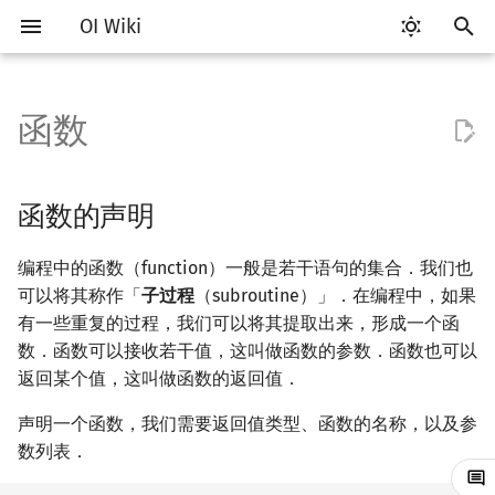
OI Wiki
键
入
函数
Getting Started
比赛相关简介
工具软件简介
分支
数组
函数的声明
C++ 标准库简介
类
算法基础简介
搜索部分简介
动态规划部分简介
字符串部分简介
数学部分简介
数据结构部分简介
图论部分简介
计算几何部分简介
杂项简介
RMQ
OI 赛事与赛制
题型概述
读入、输出优化
Vim
评测工具简介
Testlib 简介
STL 容器简介
pb_ds 简介
复杂度简介
排序简介
DP 优化简介
后缀数组简介
数字系统简介
数论基础
多项式与生成函数简介
排列组合
线性代数简介
线性规划基础
基本概念
基本概念
博弈论简介
插值
并查集
堆简介
分块思想
线段树基础
二叉搜索树 & 平衡树
可持久化数据结构简介
线段树套线段树
Link Cut Tree
树基础
最短路
最小生成树
强连通分量
网络流简介
图匹配
离线算法简介
随机函数
以
开
关于本项目
赛事
代码编辑工具
循环
结构体
实现函数：编写函数的定义
STL 容器
命名空间
复杂度
DFS（搜索）
动态规划基础
字符串基础
布尔代数
栈
图论相关概念
二维计算几何基础
离散化
并查集应用
ICPC/CCPC 赛事与赛制
交互题
分段打表
Emacs
Arbiter
通用
迭代器
堆
均摊复杂度
选择排序
单调队列/单调栈优化
最优原地后缀排序算法
进位制
模算术简介
代数基本定理
抽屉原理
向量
单纯形法
群论
条件概率与独立性
公平组合游戏
数值积分
并查集复杂度
二叉堆
块状数组
线段树合并 & 分裂
Treap
可持久化线段树
平衡树套线段树
全局平衡二叉树
树的直径
差分约束
最小树形图
双连通分量
最大流
二分图最大匹配
CDQ 分治
随机化技巧
函数的声明
始
如何参与
题型
评测工具
联合体
函数的调用
STL 算法
值类别
枚举
BFS（搜索）
记忆化搜索
标准库
数字系统
队列
图的存储
三维计算几何基础
双指针
括号序列
常见错误
VS Code
Cena
Generator
序列式容器
平衡树
冒泡排序
斜率优化
平衡三进制
素数
快速傅里叶变换
容斥原理
内积和外积
环论
随机变量
零和游戏
高斯消元
配对堆
块状链表
李超线段树
Splay 树
可持久化块状数组
线段树套平衡树
Euler Tour Tree
树的中心
k 短路
最小直径生成树
割点和桥
最小割
二分图最大权匹配
整体二分
爬山算法
编程中的函数（function）一般是若干语句的集合．我们也
搜
可以将其称作「
子过程
（subroutine）」．在编程中，如果
OI Wiki 不是什么
学习路线
命令行
指针
main 函数
bitset
重载运算符
模拟
双向搜索
背包 DP
字符串匹配
位操作
链表
DFS（图论）
距离
离线算法
线段树与离线询问
常见技巧
Atom
CCR Plus
Validator
关联式容器
插入排序
四边形不等式优化
格雷码
最大公约数
快速数论变换
斐波那契数列
矩阵
域论
随机变量的数字特征
非公平组合游戏
牛顿迭代法
左偏树
树分块
猫树
WBLT
可持久化平衡树
树状数组套权值线段树
Top Tree
树的重心
同余最短路
圆方树
费用流
一般图最大匹配
莫队算法
模拟退火
索
有一些重复的过程，我们可以将其提取出来，形成一个函
数．函数可以接收若干值，这叫做函数的参数．函数也可以
格式手册
学习资源
命令行编译与调试
string
引用
递归 & 分治
启发式搜索
区间 DP
字符串哈希
二进制集合操作
哈希表
BFS（图论）
Pick 定理
分数规划
Eclipse
Lemon
Interactor
无序关联式容器
计数排序
Slope Trick 优化
欧拉函数
快速沃尔什变换
错位排列
初等变换
Schreier–Sims 算法
概率不等式
Sqrt Tree
区间最值操作 & 区间历史
替罪羊树
可持久化字典树
分块套树状数组
最近公共祖先
点/边连通度
上下界网络流
一般图最大权匹配
返回某个值，这叫做函数的返回值．
值
数学符号表
技巧
编译器
pair
常量
贪心
A*
DAG 上的 DP
字典树 (Trie)
高精度计算
并查集
树上问题
三角剖分
随机化
Notepad++
Checker
容器适配器
基数排序
WQS 二分
筛法
Chirp Z 变换
卡特兰数
行列式
笛卡尔树
可持久化可并堆
树链剖分
Stoer–Wagner 算法
稳定匹配
声明一个函数，我们需要返回值类型、函数的名称，以及参
Kinetic Tournament Tree
数列表．
F.A.Q.
出题
WSL (Windows 10)
新版 C++ 特性
排序
迭代加深搜索
树形 DP
前缀函数与 KMP 算法
快速幂
堆
有向无环图
凸包
悬线法
Kate
快速排序
状态设计优化
分解质因数
多项式牛顿迭代
斯特林数
线性空间
Size Balanced Tree
树上启发式合并