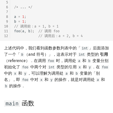
 5
 6
/* ... */
 7
 8
a
=
1
;
 9
b
=
1
;
10
// 调用前：a = 1, b = 1
11
foo
(
a
,
b
);
// 调用 foo
12
// 调用后：a = 2, b = 4
上述代码中，我们看到函数参数列表中的「
」后面添加
int
了一个「
（and 符号）」，这表示对于
类型的
引用
&
int
（reference）．在调用
时，调用处
和
变量分别
foo
a
b
初始化了
中两个对
类型的引用
和
．在
foo
int
x
y
foo
中的
和
，可以理解为调用处
和
变量的「别
x
y
a
b
名」，即
中对
和
的操作，就是对调用处
和
foo
x
y
a
的操作．
b
函数
main