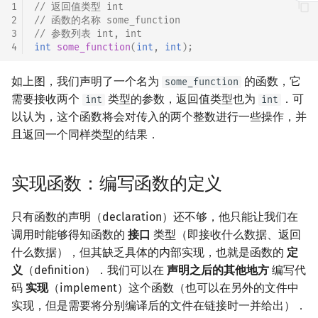
1
// 返回值类型 int
2
// 函数的名称 some_function
镜像站列表
Special Judge
Lambda 表达式
前缀和 & 差分
IDA*
状压 DP
Boyer–Moore 算法
置换和排列
块状数据结构
拓扑排序
扫描线
有限状态自动机
Dev-C++
归并排序
裴蜀定理 & 一次不定方程
多项式多点求值|快速插值
贝尔数
线性基
AVL 树
虚树
3
// 参数列表 int, int
4
int
some_function
(
int
,
int
);
致谢
Testlib
pb_ds
二分
回溯法
数位 DP
Z 函数（扩展 KMP）
弧度制与坐标系
单调栈
最短路问题
旋转卡壳
计算理论基础
CLion
堆排序
费马小定理 & 欧拉定理
多项式初等函数
伯努利数
线性映射
红黑树
树分治
如上图，我们声明了一个名为
的函数，它
some_function
Polygon
编译优化
倍增
Dancing Links
插头 DP
AC 自动机
复数
单调队列
生成树问题
半平面交
字节顺序
Geany
桶排序
模逆元
常系数齐次线性递推
Entringer Number
特征多项式
左偏红黑树
动态树分治
需要接收两个
类型的参数，返回值类型也为
．可
int
int
以认为，这个函数将会对传入的两个整数进行一些操作，并
OJ 工具
构造
Alpha–Beta 剪枝
计数 DP
后缀数组 (SA)
数论
ST 表
斯坦纳树
平面最近点对
约瑟夫问题
Xcode
希尔排序
线性同余方程
多项式平移|连续点值平移
Eulerian Number
对角化
AA 树
AHU 算法
且返回一个同样类型的结果．
LaTeX 入门
优化
动态 DP
后缀自动机 (SAM)
多项式与生成函数
树状数组
拆点
随机增量法
表达式求值
GUIDE
锦标赛排序
中国剩余定理
符号化方法
分拆数
Jordan标准型
树哈希
实现函数：编写函数的定义
Git
概率 DP
后缀平衡树
组合数学
线段树
连通性相关
反演变换
在一台机器上规划任务
Sublime Text
Tim 排序
升幂引理
Lagrange 反演
范德蒙德卷积
树上随机游走
只有函数的声明（declaration）还不够，他只能让我们在
DP 套 DP
广义后缀自动机
线性代数
划分树
环计数问题
计算几何杂项
主元素问题
CP Editor
排序相关 STL
阶乘取模
形式幂级数复合|复合逆
Pólya 计数
调用时能够得知函数的
接口
类型（即接收什么数据、返回
什么数据），但其缺乏具体的内部实现，也就是函数的
定
DP 优化
后缀树
线性规划
二叉搜索树 & 平衡树
最小环
Garsia–Wachs 算法
Code::Blocks
排序应用
卢卡斯定理
普通生成函数
图论计数
义
（definition）．我们可以在
声明之后的其他地方
编写代
码
实现
（implement）这个函数（也可以在另外的文件中
其它 DP 方法
Manacher
抽象代数
跳表
2-SAT
15-puzzle
同余方程
指数生成函数
实现，但是需要将分别编译后的文件在链接时一并给出）．