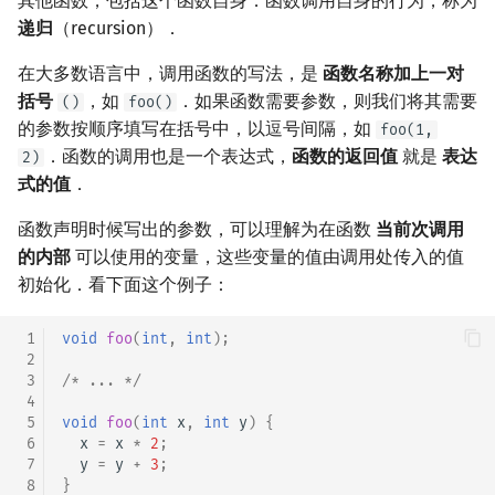
其他函数，包括这个函数自身．函数调用自身的行为，称为
递归
（recursion）．
在大多数语言中，调用函数的写法，是
函数名称加上一对
括号
，如
．如果函数需要参数，则我们将其需要
()
foo()
的参数按顺序填写在括号中，以逗号间隔，如
foo(1,
．函数的调用也是一个表达式，
函数的返回值
就是
表达
2)
式的值
．
函数声明时候写出的参数，可以理解为在函数
当前次调用
的内部
可以使用的变量，这些变量的值由调用处传入的值
初始化．看下面这个例子：
 1
void
foo
(
int
,
int
);
 2
 3
/* ... */
 4
 5
void
foo
(
int
x
,
int
y
)
{
 6
x
=
x
*
2
;
 7
y
=
y
+
3
;
 8
}