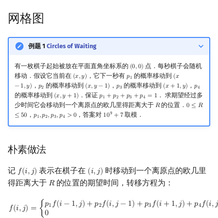
回文树
概率论
可持久化数据结构
Kahan 求和
二次剩余
网格图
序列自动机
博弈论
树套树
珂朵莉树/颜色段均摊
阶 & 原根
例题 1
Circles of Waiting
最小表示法
数值算法
K-D Tree
空间优化简介
离散对数
有一枚棋子起始被放在平面直角坐标系的
点．每秒棋子会随机
(
0
,
0
)
(
0
,
0
)
移动．假设它当前在
，它下一秒有
的概率移动到
(
𝑥
,
𝑦
)
𝑝
(
𝑥
(
x
,
y
)
p
1
(
x
−
1
,
y
)
1
Lyndon 分解
序理论
动态树
高次剩余 & 单位根
，
的概率移动到
，
的概率移动到
，
−
1
,
𝑦
)
𝑝
(
𝑥
,
𝑦
−
1
)
𝑝
(
𝑥
+
1
,
𝑦
)
𝑝
p
2
(
x
,
y
−
1
)
p
3
(
x
+
1
,
y
)
p
4
2
3
4
的概率移动到
．保证
． 求期望经过多
(
𝑥
,
𝑦
+
1
)
𝑝
+
𝑝
+
𝑝
+
𝑝
=
1
(
x
,
y
+
1
)
p
1
+
p
2
+
p
3
+
p
4
=
1
1
2
3
4
少时间它会移动到一个离原点的欧几里得距离大于
的位置．
Main–Lorentz 算法
杨氏矩阵
析合树
数论分块
𝑅
0
≤
𝑅
R
0
≤
R
≤
50
9
，
，答案对
取模．
≤
5
0
𝑝
,
𝑝
,
𝑝
,
𝑝
>
0
1
0
+
7
p
1
,
p
2
,
p
3
,
p
4
>
0
10
9
+
7
1
2
3
4
拟阵
PQ 树
狄利克雷卷积
朴素做法
Berlekamp–Massey 算法
手指树
莫比乌斯反演
记
表示在棋子在
时移动到一个离原点的欧几里
𝑓
(
𝑖
,
𝑗
)
(
𝑖
,
𝑗
)
f
(
i
,
j
)
(
i
,
j
)
霍夫曼树
杜教筛
得距离大于
的位置的期望时间，转移方程为：
𝑅
R
Powerful Number 筛
f
(
i
,
j
)
=
{
p
1
f
(
i
−
1
,
j
)
+
p
2
f
(
i
,
j
−
1
)
+
p
3
f
(
i
+
1
,
j
)
+
p
4
f
(
i
,
j
+
1
)
+
1
i
2
+
j
2
≤
R
2
0
i
2
+
j
2
>
𝑝
𝑓
(
𝑖
−
1
,
𝑗
)
+
𝑝
𝑓
(
𝑖
,
𝑗
−
1
)
+
𝑝
𝑓
(
𝑖
+
1
,
𝑗
)
+
𝑝
𝑓
(
𝑖
,

1
2
3
4
𝑓
(
𝑖
,
𝑗
)
=
{
0