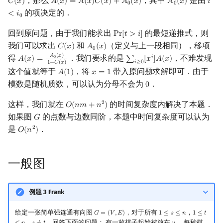
，那么
，其中
是由
𝐶
(
𝑥
)
𝐴
(
𝑥
)
=
𝐴
(
𝑥
)
𝐶
(
𝑥
)
+
𝐴
(
𝑥
)
𝐴
(
𝑥
)
𝑖
C
(
x
)
A
(
x
)
=
A
(
x
)
C
(
x
)
+
A
0
(
x
)
A
0
(
x
)
i
<
i
0
0
0
的项决定的．
<
𝑖
0
回到原问题，由于我们能求出
的最短递推式，则
P
r
[
𝑡
>
𝑖
]
Pr
[
t
>
i
]
我们可以求出
和
（定义与上一段相同），移项
𝐶
(
𝑥
)
𝐴
(
𝑥
)
C
(
x
)
A
0
(
x
)
0
𝐴
(
𝑥
)
得
．我们要求的是
，不难发现
𝑖
0
𝐴
(
𝑥
)
=
∑
[
𝑥
]
𝐴
(
𝑥
)
A
(
x
)
=
A
0
(
x
)
1
−
C
(
x
)
∑
i
≥
0
[
x
i
]
A
(
x
)
𝑖
≥
0
1
−
𝐶
(
𝑥
)
这个值就等于
，将
带入原问题求解即可．由于
𝐴
(
1
)
𝑥
=
1
A
(
1
)
x
=
1
模数是随机质数，可以认为分母不会为
．
0
0
这样，我们就在
的时间复杂度内解决了本题．
2
𝑂
(
𝑛
𝑚
+
𝑛
)
O
(
n
m
+
n
2
)
如果图
的点数与边数同阶，本题中时间复杂度可以认为
𝐺
G
是
．
2
𝑂
(
𝑛
)
O
(
n
2
)
一般图
例题 3 Frank
给定一张简单强连通有向图
，对于所有
，
𝐺
=
(
𝑉
,
𝐸
)
1
≤
𝑠
≤
𝑛
1
≤
𝑡
G
=
(
V
,
E
)
1
≤
s
≤
n
1
≤
t
≤
n
，
．回答下面的问题： 有一枚棋子起始被放在
，每秒棋