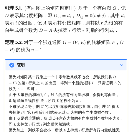
引理 5.1.
（有向图上的矩阵树定理）对于一个有向图
，记
𝐺
G
表示其出度矩阵，即
，
，其中
𝐷
𝐷
=
𝑑
𝐷
=
0
(
𝑖
≠
𝑗
)
𝑑
D
D
i
,
i
=
d
i
D
i
,
j
=
0
(
i
≠
j
)
d
i
𝑖
,
𝑖
𝑖
𝑖
,
𝑗
𝑖
表示
的出度，记
表示其邻接矩阵，则其以
为根的有
𝑖
𝐴
𝑟
i
A
r
向生成树个数为
去掉第
行第
列后的行列式．
𝐷
−
𝐴
𝑟
𝑟
D
−
A
r
r
定理 5.2.
对于一个强连通图
的转移矩阵
，
𝐺
=
(
𝑉
,
𝐸
)
𝑃
(
𝐼
G
=
(
V
,
E
)
P
(
I
−
P
)
的秩为
．
−
𝑃
)
𝑛
−
1
n
−
1
证明
因为对矩阵某一行乘上一个非零常数其秩不改变，所以我们将
(
𝐼
(
I
−
P
)
的第
行乘上
的出度，得到一个新的矩阵
，只需证明
的
−
𝑃
)
𝑖
𝑣
𝐿
𝐿
i
v
i
L
L
𝑖
秩为
即可．
𝑛
−
1
n
−
1
由于
每行的和均为
，对
的所有列向量求和，会得到零向量，
𝐿
0
𝐿
L
0
L
即这些向量线性相 关，所以
的秩不为
．
𝐿
𝑛
L
n
不难发现
等于图
的出度矩阵减去其邻接矩阵，由引理 5.1 得
𝐿
𝐺
𝐿
L
G
L
去掉第
行第
列 后行列式表示以
为根的有向生成树个数．
𝑖
𝑖
𝑣
i
i
v
i
𝑖
由于 G 是强连通的，所以以任意点为根的有向生成树个数均不为
，
0
0
即
去掉第
行 第
列之后仍然满秩．
𝐿
𝑖
𝑖
L
i
i
因为加上一列秩不会变小，所以
去掉第
行后所有行向量线性无
𝐿
𝑖
L
i