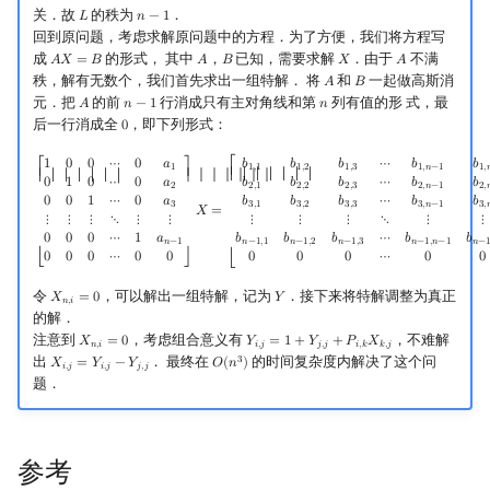
关．故
的秩为
．
𝐿
𝑛
−
1
L
n
−
1
回到原问题，考虑求解原问题中的方程．为了方便，我们将方程写
成
的形式， 其中
，
已知，需要求解
．由于
不满
𝐴
𝑋
=
𝐵
𝐴
𝐵
𝑋
𝐴
A
X
=
B
A
B
X
A
秩，解有无数个，我们首先求出一组特解． 将
和
一起做高斯消
𝐴
𝐵
A
B
元．把
的前
行消成只有主对角线和第
列有值的形 式，最
𝐴
𝑛
−
1
𝑛
A
n
−
1
n
后一行消成全
，即下列形式：
0
0
[
1
0
0
⋯
0
a
1
0
1
0
⋯
0
a
2
0
0
1
⋯
0
a
3
⋮
⋮
⋮
⋱
⋮
⋮
0
0
0
⋯
1
a
n
−
1
0
0
0
⋯
0
0
]
X
=
[
b
1
,
1
b
1
,
2
1
0
0
⋯
0
𝑎
𝑏
𝑏
𝑏
⋯
𝑏
𝑏
1
1
,
1
1
,
2
1
,
3
1
,
𝑛
−
1
1
,

⎡
⎡
⎤
⎢ ⎢ ⎢ ⎢ ⎢ ⎢ ⎢
⎢ ⎢ ⎢ ⎢ ⎢ ⎢ ⎢
⎥ ⎥ ⎥ ⎥ ⎥ ⎥ ⎥
0
1
0
⋯
0
𝑎
𝑏
𝑏
𝑏
⋯
𝑏
𝑏
2
2
,
1
2
,
2
2
,
3
2
,
𝑛
−
1
2
,

0
0
1
⋯
0
𝑎
𝑏
𝑏
𝑏
⋯
𝑏
𝑏
3
3
,
1
3
,
2
3
,
3
3
,
𝑛
−
1
3
,

𝑋
=
⋮
⋮
⋮
⋱
⋮
⋮
⋮
⋮
⋮
⋱
⋮
⋮
0
0
0
⋯
1
𝑎
𝑏
𝑏
𝑏
⋯
𝑏
𝑏
𝑛
−
1
𝑛
−
1
,
1
𝑛
−
1
,
2
𝑛
−
1
,
3
𝑛
−
1
,
𝑛
−
1
𝑛
−
0
0
0
⋯
0
0
0
0
0
⋯
0
0
⎣
⎦
⎣
令
，可以解出一组特解，记为
．接下来将特解调整为真正
𝑋
=
0
𝑌
X
n
,
i
=
0
Y
𝑛
,
𝑖
的解．
注意到
，考虑组合意义有
，不难解
𝑋
=
0
𝑌
=
1
+
𝑌
+
𝑃
𝑋
X
n
,
i
=
0
Y
i
,
j
=
1
+
Y
j
,
j
+
P
i
,
k
X
k
,
j
𝑛
,
𝑖
𝑖
,
𝑗
𝑗
,
𝑗
𝑖
,
𝑘
𝑘
,
𝑗
出
． 最终在
的时间复杂度内解决了这个问
3
𝑋
=
𝑌
−
𝑌
𝑂
(
𝑛
)
X
i
,
j
=
Y
i
,
j
−
Y
j
,
j
O
(
n
3
)
𝑖
,
𝑗
𝑖
,
𝑗
𝑗
,
𝑗
题．
参考