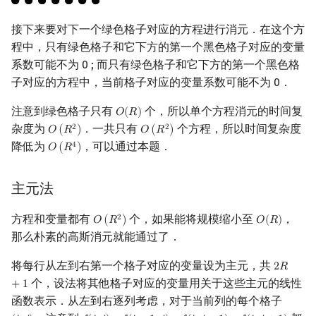
接下来要对下一个绿色格子对应的方程进行消元．在这个方
程中，只有绿色格子和它下方的第一个黑色格子对应的变量
系数可能不为 0 ; 而只有绿色格子和它下方的第一个黑色格
子对应的方程中，当前格子对应的变量系数可能不为 0．
注意到绿色格子只有
个，所以单个方程消元的时间复
𝑂
(
𝑅
)
O
(
R
)
杂度为
．一共只有
个方程，所以时间复杂度
2
2
𝑂
(
𝑅
)
𝑂
(
𝑅
)
O
(
R
2
)
O
(
R
2
)
降低为
，可以通过本题．
4
𝑂
(
𝑅
)
O
(
R
4
)
主元法
方程和变量都有
个，如果能将规模缩小至
，
2
𝑂
(
𝑅
)
𝑂
(
𝑅
)
O
(
R
2
)
O
(
R
)
那么朴素的高斯消元就能通过了．
将每行从左到右第一个格子对应的变量设为主元，共
2
𝑅
2
R
+
1
个，设法将其他格子对应的变量用关于这些主元的线性
+
1
函数表示．从左到右逐列考虑，对于当前列的每个格子