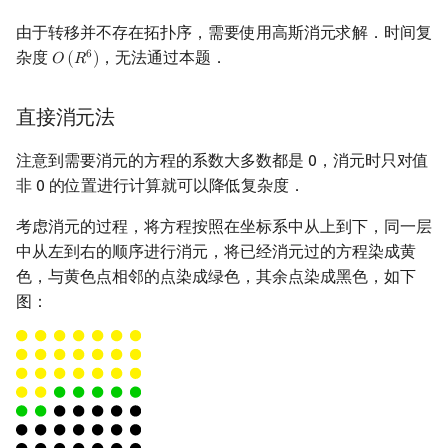
Min_25 筛
由于转移并不存在拓扑序，需要使用高斯消元求解．时间复
杂度
，无法通过本题．
6
𝑂
(
𝑅
)
O
(
R
6
)
洲阁筛
直接消元法
类欧几里德算法
注意到需要消元的方程的系数大多数都是 0，消元时只对值
Meissel–Lehmer 算法
非 0 的位置进行计算就可以降低复杂度．
连分数
考虑消元的过程，将方程按照在坐标系中从上到下，同一层
中从左到右的顺序进行消元，将已经消元过的方程染成黄
Stern–Brocot 树与 Farey
色，与黄色点相邻的点染成绿色，其余点染成黑色，如下
图：
二次域
Pell 方程