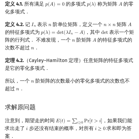
定义 4.1.
所有满足
的多项式
称为矩阵
的零
𝑝
(
𝐴
)
=
0
𝑝
(
𝜆
)
𝐴
p
(
A
)
=
0
p
(
λ
)
A
化多项式．
定义 4.2.
记
表示
阶单位矩阵，定义一个
矩阵
𝐼
𝑛
𝑛
×
𝑛
𝐴
I
n
n
n
×
n
A
𝑛
的特征多项式为
，其中
表示一个矩
𝑝
(
𝜆
)
=
d
e
t
(
𝜆
𝐼
−
𝐴
)
d
e
t
p
(
λ
)
=
det
(
λ
I
n
−
A
)
det
𝑛
阵的行列式． 不难发现，一个
阶矩阵
的特征多项式的
𝑛
𝐴
n
A
次数不超过
．
𝑛
n
定理 4.2.
（Cayley–Hamilton 定理）任意矩阵的特征多项式
是它的零化多项式．
所以，一个
阶矩阵的次数最小的零化多项式的次数也不
𝑛
n
超过
．
𝑛
n
求解原问题
注意到，期望走的时间
，如果我们能
𝐸
(
𝑡
)
=
∑
P
r
[
𝑡
>
𝑖
]
E
(
t
)
=
∑
i
≥
0
Pr
[
t
>
i
]
𝑖
≥
0
求出走了
步还没有结束的概率，对所有
求和即为答
𝑖
𝑖
≥
0
i
i
≥
0
案．