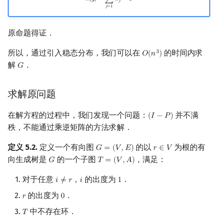
𝜋
𝑔
=
∑
𝜋
=
1
𝑖
𝑖
𝑗
𝑗
=
1
原命题得证．
所以，通过引入稳态分布，我们可以在
的时间内求
3
𝑂
(
𝑛
)
O
(
n
3
)
解
．
𝐺
G
求解原问题
在解方程的过程中，我们发现一个问题：
并不满
(
𝐼
−
𝑃
)
(
I
−
P
)
秩，不能通过乘逆矩阵的方法求解．
定义 5.2.
定义一个有向图
的以
为根的有
𝐺
=
(
𝑉
,
𝐸
)
𝑟
∈
𝑉
G
=
(
V
,
E
)
r
∈
V
向生成树是
的一个子图
，满足：
𝐺
𝑇
=
(
𝑉
,
𝐴
)
G
T
=
(
V
,
A
)
对于任意
，
的出度为
．
𝑖
≠
𝑟
𝑖
1
i
≠
r
i
1
的出度为
．
𝑟
0
r
0
中不存在环．
𝑇
T