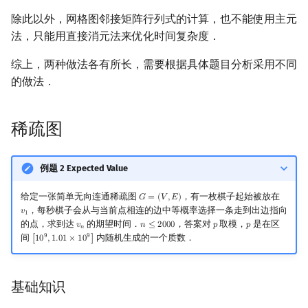
除此以外，网格图邻接矩阵行列式的计算，也不能使用主元
法，只能用直接消元法来优化时间复杂度．
综上，两种做法各有所长，需要根据具体题目分析采用不同
的做法．
稀疏图
例题 2 Expected Value
给定一张简单无向连通稀疏图
，有一枚棋子起始被放在
𝐺
=
(
𝑉
,
𝐸
)
G
=
(
V
,
E
)
，每秒棋子会从与当前点相连的边中等概率选择一条走到出边指向
𝑣
v
1
1
的点，求到达
的期望时间．
，答案对
取模，
是在区
𝑣
𝑛
≤
2
0
0
0
𝑝
𝑝
v
n
n
≤
2000
p
p
𝑛
9
9
间
内随机生成的一个质数．
[
1
0
,
1
.
0
1
×
1
0
]
[
10
9
,
1.01
×
10
9
]
基础知识