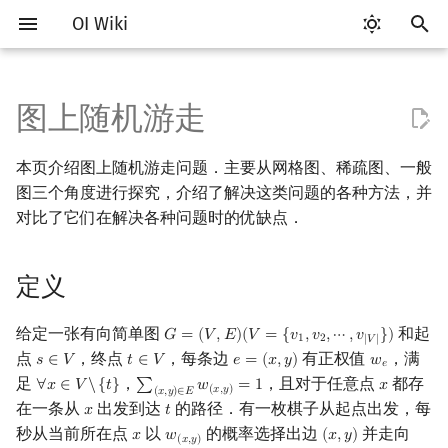
OI Wiki
键
入
图上随机游走
Getting Started
比赛相关简介
工具软件简介
语言基础简介
算法基础简介
搜索部分简介
动态规划部分简介
字符串部分简介
数学部分简介
数据结构部分简介
树基础
最短路
最小生成树
强连通分量
网络流简介
图匹配
定义
计算几何部分简介
杂项简介
RMQ
OI 赛事与赛制
题型概述
读入、输出优化
Vim
评测工具简介
Testlib 简介
Hello, World!
C++ 标准库简介
类
复杂度简介
排序简介
DP 优化简介
后缀数组简介
数字系统简介
数论基础
多项式与生成函数简介
排列组合
线性代数简介
线性规划基础
基本概念
基本概念
博弈论简介
插值
并查集
堆简介
分块思想
线段树基础
二叉搜索树 & 平衡树
可持久化数据结构简介
线段树套线段树
Link Cut Tree
离线算法简介
随机函数
以
本页介绍图上随机游走问题．主要从网格图、稀疏图、一般
开
关于本项目
赛事
代码编辑工具
C++ 基础
复杂度
DFS（搜索）
动态规划基础
字符串基础
布尔代数
栈
树的直径
差分约束
最小树形图
双连通分量
最大流
二分图最大匹配
网格图
二维计算几何基础
离散化
并查集应用
ICPC/CCPC 赛事与赛制
交互题
分段打表
Emacs
Arbiter
通用
C++ 语法基础
STL 容器
命名空间
均摊复杂度
选择排序
单调队列/单调栈优化
最优原地后缀排序算法
进位制
模算术简介
代数基本定理
抽屉原理
向量
单纯形法
群论
条件概率与独立性
公平组合游戏
数值积分
并查集复杂度
二叉堆
块状数组
线段树合并 & 分裂
Treap
可持久化线段树
平衡树套线段树
全局平衡二叉树
CDQ 分治
随机化技巧
图三个角度进行探究，介绍了解决这类问题的各种方法，并
始
对比了它们在解决各种问题时的优缺点．
如何参与
题型
评测工具
C++ 标准库
枚举
BFS（搜索）
记忆化搜索
标准库
数字系统
队列
树的中心
k 短路
最小直径生成树
割点和桥
最小割
二分图最大权匹配
三维计算几何基础
双指针
括号序列
朴素做法
常见错误
VS Code
Cena
Generator
变量
STL 算法
值类别
冒泡排序
斜率优化
平衡三进制
素数
快速傅里叶变换
容斥原理
内积和外积
环论
随机变量
零和游戏
高斯消元
配对堆
块状链表
李超线段树
Splay 树
可持久化块状数组
线段树套平衡树
Euler Tour Tree
整体二分
爬山算法
搜
定义
OI Wiki 不是什么
学习路线
命令行
C++ 进阶
模拟
双向搜索
背包 DP
字符串匹配
位操作
链表
树的重心
同余最短路
圆方树
费用流
一般图最大匹配
距离
离线算法
线段树与离线询问
直接消元法
常见技巧
Atom
CCR Plus
Validator
运算
bitset
重载运算符
插入排序
四边形不等式优化
格雷码
最大公约数
快速数论变换
斐波那契数列
矩阵
域论
随机变量的数字特征
非公平组合游戏
牛顿迭代法
左偏树
树分块
猫树
WBLT
可持久化平衡树
树状数组套权值线段树
Top Tree
莫队算法
模拟退火
索
格式手册
学习资源
命令行编译与调试
C++ 与其他常用语言的区别
递归 & 分治
启发式搜索
区间 DP
字符串哈希
二进制集合操作
哈希表
最近公共祖先
点/边连通度
上下界网络流
一般图最大权匹配
Pick 定理
分数规划
主元法
Eclipse
Lemon
Interactor
流程控制语句
string
引用
计数排序
Slope Trick 优化
欧拉函数
快速沃尔什变换
错位排列
初等变换
Schreier–Sims 算法
概率不等式
Sqrt Tree
区间最值操作 & 区间历史
替罪羊树
可持久化字典树
分块套树状数组
给定一张有向简单图
和起
𝐺
=
(
𝑉
,
𝐸
)
(
𝑉
=
{
𝑣
,
𝑣
,
⋯
,
𝑣
}
)
G
=
(
V
,
E
)
(
V
=
{
v
1
,
v
2
,
⋯
,
v
|
V
|
}
)
1
2
|
𝑉
|
值
点
，终点
，每条边
有正权值
，满
𝑠
∈
𝑉
𝑡
∈
𝑉
𝑒
=
(
𝑥
,
𝑦
)
𝑤
s
∈
V
t
∈
V
e
=
(
x
,
y
)
w
e
𝑒
数学符号表
技巧
编译器
Pascal 转 C++ 急救
贪心
A*
DAG 上的 DP
字典树 (Trie)
高精度计算
并查集
树链剖分
Stoer–Wagner 算法
稳定匹配
三角剖分
随机化
两种做法的对比
Notepad++
Checker
高级数据类型
pair
常量
基数排序
WQS 二分
筛法
Chirp Z 变换
卡特兰数
行列式
笛卡尔树
可持久化可并堆
足
，
，且对于任意点
都存
∀
𝑥
∈
𝑉
\
{
𝑡
}
∑
𝑤
=
1
𝑥
∀
x
∈
V
\
{
t
}
∑
(
x
,
y
)
∈
E
w
(
x
,
y
)
=
1
x
(
𝑥
,
𝑦
)
(
𝑥
,
𝑦
)
∈
𝐸
Kinetic Tournament Tree
在一条从
出发到达
的路径．有一枚棋子从起点出发，每
𝑥
𝑡
x
t
F.A.Q.
出题
WSL (Windows 10)
Python 速成
排序
迭代加深搜索
树形 DP
前缀函数与 KMP 算法
快速幂
堆
树上启发式合并
稀疏图
凸包
悬线法
Kate
函数
新版 C++ 特性
快速排序
状态设计优化
分解质因数
多项式牛顿迭代
斯特林数
线性空间
Size Balanced Tree
秒从当前所在点
以
的概率选择出边
并走向
𝑥
𝑤
(
𝑥
,
𝑦
)
x
w
(
x
,
y
)
(
x
,
y
)
(
𝑥
,
𝑦
)