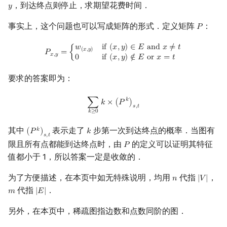
，到达终点则停止，求期望花费时间．
𝑦
y
镜像站列表
Special Judge
Java 速成
前缀和 & 差分
IDA*
状压 DP
Boyer–Moore 算法
置换和排列
块状数据结构
虚树
扫描线
有限状态自动机
基础知识
Dev-C++
文件操作
Lambda 表达式
归并排序
裴蜀定理 & 一次不定方程
多项式多点求值|快速插值
贝尔数
线性基
AVL 树
事实上，这个问题也可以写成矩阵的形式．定义矩阵
：
𝑃
P
致谢
Testlib
Java 进阶
二分
回溯法
数位 DP
Z 函数（扩展 KMP）
弧度制与坐标系
单调栈
树分治
旋转卡壳
计算理论基础
求解原问题
CLion
pb_ds
堆排序
费马小定理 & 欧拉定理
多项式初等函数
伯努利数
线性映射
红黑树
P
x
,
y
=
{
w
(
x
,
y
)
if
(
x
,
y
)
∈
E
and
x
≠
t
0
if
(
x
,
y
)
∉
E
or
x
=
t
𝑤
i
f
(
𝑥
,
𝑦
)
∈
𝐸
a
n
d
𝑥
≠
𝑡
(
𝑥
,
𝑦
)
𝑃
=
{
𝑥
,
𝑦
0
i
f
(
𝑥
,
𝑦
)
∉
𝐸
o
r
𝑥
=
𝑡
Polygon
倍增
Dancing Links
插头 DP
AC 自动机
复数
单调队列
动态树分治
一般图
半平面交
字节顺序
Geany
编译优化
桶排序
模逆元
常系数齐次线性递推
Entringer Number
特征多项式
左偏红黑树
要求的答案即为：
OJ 工具
构造
Alpha–Beta 剪枝
计数 DP
后缀数组 (SA)
数论
ST 表
AHU 算法
平面最近点对
约瑟夫问题
分析和转化
Xcode
希尔排序
线性同余方程
多项式平移|连续点值平移
Eulerian Number
对角化
AA 树
∑
k
≥
0
k
×
(
P
k
)
s
,
t
𝑘
∑
𝑘
×
(
𝑃
)
𝑠
,
𝑡
𝑘
≥
0
LaTeX 入门
优化
动态 DP
后缀自动机 (SAM)
多项式与生成函数
树状数组
树哈希
随机增量法
表达式求值
G 的求法
GUIDE
锦标赛排序
中国剩余定理
符号化方法
分拆数
Jordan标准型
其中
表示走了
步第一次到达终点的概率．当图有
𝑘
(
𝑃
)
𝑘
(
P
k
)
s
,
t
k
𝑠
,
𝑡
Git
概率 DP
后缀平衡树
组合数学
线段树
树上随机游走
反演变换
在一台机器上规划任务
求解原问题
Sublime Text
Tim 排序
升幂引理
Lagrange 反演
范德蒙德卷积
限且所有点都能到达终点时，由
的定义可以证明其特征
𝑃
P
值都小于 1，所以答案一定是收敛的．
DP 套 DP
广义后缀自动机
线性代数
划分树
参考
计算几何杂项
主元素问题
CP Editor
排序相关 STL
阶乘取模
形式幂级数复合|复合逆
Pólya 计数
为了方便描述，在本页中如无特殊说明，均用
代指
，
𝑛
|
𝑉
|
n
|
V
|
DP 优化
后缀树
线性规划
二叉搜索树 & 平衡树
Garsia–Wachs 算法
Code::Blocks
排序应用
卢卡斯定理
普通生成函数
图论计数
代指
．
𝑚
|
𝐸
|
m
|
E
|
另外，在本页中，稀疏图指边数和点数同阶的图．
其它 DP 方法
Manacher
抽象代数
跳表
15-puzzle
同余方程
指数生成函数