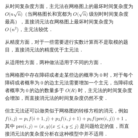
从时间复杂度方面，主元法在网格图上的最坏时间复杂度为
√
√
（当网格图长和宽都为
级别时时间复杂度
𝑂
(
𝑛
𝑛
)
𝑂
(
𝑛
)
O
(
n
n
)
O
(
n
)
最高），直接消元法在网格图上最坏时间复杂度为
，主元法较优．
2
𝑂
(
𝑛
)
O
(
n
2
)
从精度方面，对于一些需要进行实数计算而不是取模的题
目，直接消元法的精度优于主元法．
从适用性方面，两种做法适用于不同的方面．
当网格图中存在障碍或者走某些边的概率为
时，对于每个
0
0
障碍或者概率为
的边主元法需要增加一个主元，当障碍或
0
0
者概率为
的边的数量多于
时，主元法的时间复杂度
0
𝑂
(
𝑅
)
0
O
(
R
)
会增加，而直接消元法的时间复杂度仍然不变．
但主元法还可以做类似于网格图的转移方程的消元，例如
，
𝑓
(
𝑖
,
𝑗
)
=
𝑝
𝑓
(
𝑖
+
1
,
𝑗
)
+
𝑝
𝑓
(
𝑖
,
𝑗
+
1
)
+
𝑝
𝑓
(
p
r
e
(
𝑖
,
𝑗
)
)
+
1
f
(
i
,
j
)
=
p
1
f
(
i
+
1
,
j
)
+
p
2
f
(
i
,
j
+
1
)
+
p
3
f
(
pre
(
i
,
j
)
)
+
1
1
2
3
其中
是问题给定的值，而直
p
r
e
(
𝑖
,
𝑗
)
=
(
𝑥
,
𝑦
)
(
𝑥
≤
𝑖
,
𝑦
≤
𝑗
)
pre
(
i
,
j
)
=
(
x
,
y
)
(
x
≤
i
,
y
≤
j
)
接消元法的复杂度分析在这种模型中并不适用．