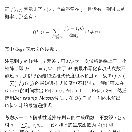
记
表示走了
步，当前停留在
，且没有走到过
的
𝑓
(
𝑖
,
𝑗
)
𝑖
𝑗
𝑛
f
(
i
,
j
)
i
j
n
概率，那么有：
f
(
i
,
j
)
=
∑
(
k
,
j
)
∈
E
f
(
i
−
1
,
k
)
deg
k
(
j
≠
n
)
𝑓
(
𝑖
−
1
,
𝑘
)
𝑓
(
𝑖
,
𝑗
)
=
∑
(
𝑗
≠
𝑛
)
d
e
g
𝑘
(
𝑘
,
𝑗
)
∈
𝐸
其中
表示
的度数．
d
e
g
𝑘
deg
k
k
𝑘
注意到
的转移与
无关，可以认为一次转移是乘上了一个
𝑓
𝑖
f
i
矩阵，即
．由于
的最小零化多项式次数不
𝑓
𝑖
+
1
=
𝑓
𝑀
𝑀
f
+
1
=
f
M
M
𝑖
超过
，所以
的最短递推式长度也不超过
，故
𝑛
𝑓
𝑛
P
r
[
𝑡
>
𝑖
]
n
f
n
Pr
[
t
>
i
]
=
∑
j
=
1
𝑛
−
1
的最短递推式长度也不超过
．我们可以在
=
∑
𝑓
(
𝑖
,
𝑗
)
𝑛
n
𝑗
=
1
的时间求出
，然后
𝑂
(
𝑛
𝑚
)
P
r
[
𝑡
>
0
]
,
P
r
[
𝑡
>
1
]
,
⋯
,
P
r
[
𝑡
>
3
𝑛
]
O
(
n
m
)
Pr
[
t
>
0
]
,
Pr
[
t
>
1
]
,
⋯
,
Pr
[
t
>
3
n
]
使用
Berlekamp–Massey
算法，在
的时间内求解出
2
𝑂
(
𝑛
)
O
(
n
2
)
的最短递推式．
P
r
[
𝑡
>
𝑖
]
Pr
[
t
>
i
]
考虑求一个
阶线性递推序列
的生成函数．不妨设
𝑘
𝑎
𝑖
≥
𝑖
k
a
i
≥
i
0
0
𝑘
时
，记
和
的生成函数为
和
𝑎
=
∑
𝑐
𝑎
𝑎
𝑐
𝐴
(
𝑥
)
a
i
=
∑
j
=
1
k
c
j
a
i
−
j
a
c
A
(
x
)
𝑖
𝑗
𝑖
−
𝑗
𝑗
=
1