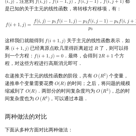
，注意到
都
(
𝑖
,
𝑗
)
𝑓
(
𝑖
,
𝑗
)
，
𝑓
(
𝑖
−
1
,
𝑗
)
，
𝑓
(
𝑖
,
𝑗
−
1
)
，
𝑓
(
𝑖
,
𝑗
+
1
)
(
i
,
j
)
f
(
i
,
j
)
，
f
(
i
−
1
,
j
)
，
f
(
i
,
j
−
1
)
，
f
(
i
,
j
+
1
)
是已知的关于主元的线性函数，将转移方程移项，有：
f
(
i
+
1
,
j
)
=
f
(
i
,
j
)
−
p
1
f
(
i
−
1
,
j
)
−
p
2
f
(
i
,
j
−
1
)
−
p
4
f
(
i
,
j
+
1
)
−
1
p
3
𝑓
(
𝑖
,
𝑗
)
−
𝑝
𝑓
(
𝑖
−
1
,
𝑗
)
−
𝑝
𝑓
(
𝑖
,
𝑗
−
1
)
−
𝑝
𝑓
(
𝑖
,
𝑗
+
1
2
4
𝑓
(
𝑖
+
1
,
𝑗
)
=
𝑝
3
这样我们就能得到
关于主元的线性函数表示．如
𝑓
(
𝑖
+
1
,
𝑗
)
f
(
i
+
1
,
j
)
果
已经离原点欧几里得距离超过
了，则可以得
(
𝑖
+
1
,
𝑗
)
𝑅
(
i
+
1
,
j
)
R
到一个方程：
．最终，会得到
个方
𝑓
(
𝑖
+
1
,
𝑗
)
=
0
2
𝑅
+
1
f
(
i
+
1
,
j
)
=
0
2
R
+
1
程，对这些方程进行高斯消元即可．
在递推关于主元的线性函数的阶段，共有
个变量，
2
𝑂
(
𝑅
)
O
(
R
2
)
递推单个变量需要花费
的时间；之后，将问题的规模
𝑂
(
𝑅
)
O
(
R
)
缩减到了
．两部分的时间复杂度均为
，总的时
3
𝑂
(
𝑅
)
𝑂
(
𝑅
)
O
(
R
)
O
(
R
3
)
间复杂度也为
，可以通过本题．
3
𝑂
(
𝑅
)
O
(
R
3
)
两种做法的对比
下面从多种方面对比两种做法：