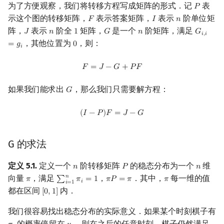
为了方便观察，我们将转移方程写成矩阵的形式．记
表
𝑃
P
示这个图的转移矩阵，
表示答案矩阵，
表示
阶单位矩
𝐹
𝐼
𝑛
F
I
n
阵，
表示
阶全
矩阵，
是一个
阶矩阵，满足
𝐽
𝑛
1
𝐺
𝑛
𝐺
J
n
1
G
n
G
i
,
i
=
g
i
𝑖
,
𝑖
，其他位置为
，则：
=
𝑔
0
0
𝑖
F
=
J
−
G
+
P
F
𝐹
=
𝐽
−
𝐺
+
𝑃
𝐹
如果我们能求出
，那么我们只需要解方程：
𝐺
G
(
I
−
P
)
F
=
J
−
G
(
𝐼
−
𝑃
)
𝐹
=
𝐽
−
𝐺
G 的求法
定义 5.1.
定义一个
阶转移矩阵
的稳态分布为一个
维
𝑛
𝑃
𝑛
n
P
n
𝑛
向量
，满足
，
．其中，
每一维的值
𝜋
∑
𝜋
=
1
𝜋
𝑃
=
𝜋
𝜋
π
∑
i
=
1
n
π
i
=
1
π
P
=
π
π
𝑖
𝑖
=
1
都在区间
内．
[
0
,
1
]
[
0
,
1
]
我们很容易找出稳态分布的实际意义．如果某个时刻棋子有
的概率停留在
，则在之后的任意时刻，棋子仍然满足