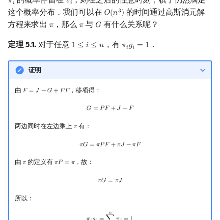
𝜋
𝑣
π
i
v
i
𝑖
𝑖
这个概率分布．我们可以在
的时间通过高斯消元解
3
𝑂
(
𝑛
)
O
(
n
3
)
方程来求出
，那么
与
有什么关系呢？
𝜋
𝜋
𝐺
π
π
G
定理 5.1.
对于任意
，有
．
1
≤
𝑖
≤
𝑛
𝜋
𝑔
=
1
1
≤
i
≤
n
π
i
g
i
=
1
𝑖
𝑖
证明
由
，移项得：
𝐹
=
𝐽
−
𝐺
+
𝑃
𝐹
F
=
J
−
G
+
P
F
G
=
P
F
+
J
−
F
𝐺
=
𝑃
𝐹
+
𝐽
−
𝐹
两边同时在左边乘上
有：
𝜋
π
π
G
=
π
P
F
+
π
J
−
π
F
𝜋
𝐺
=
𝜋
𝑃
𝐹
+
𝜋
𝐽
−
𝜋
𝐹
由
的定义有
，故：
𝜋
𝜋
𝑃
=
𝜋
π
π
P
=
π
π
G
=
π
J
𝜋
𝐺
=
𝜋
𝐽
所以：
𝑛
π
i
g
i
=
∑
j
=
1
n
π
j
=
1