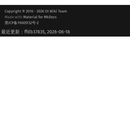
Copyright © 2016 - 2026 OI Wiki Team
Made with
Material for MkDocs
黑ICP备19005132号-2
最近更新：ffdb37835, 2026-06-18