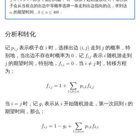
≤
𝑛
𝑠
≠
𝑡
𝑣
s
≠
t
v
s
𝑠
子会从当前点的出边中等概率选择一条走到出边指向的点，求到达
的期望时间．
．
𝑣
3
≤
𝑛
≤
4
0
0
v
t
3
≤
n
≤
400
𝑡
分析和转化
记
表示棋子在
时，选择出边
走到
的概率，特
𝑝
𝑖
(
𝑖
,
𝑗
)
𝑗
p
i
,
j
i
(
i
,
j
)
j
𝑖
,
𝑗
别地，当出边不存在时概率为
．记
表示
随机游走到
0
𝑓
𝑖
0
f
,
j
i
𝑖
,
𝑗
的期望时间，特别地，
．当
时，转移方程
𝑗
𝑓
=
0
𝑖
≠
𝑗
j
f
,
i
=
0
i
≠
j
𝑖
,
𝑖
为：
f
,
j
=
1
+
∑
1
≤
k
≤
n
p
i
,
k
f
k
,
j
𝑓
=
1
+
∑
𝑝
𝑓
𝑖
,
𝑗
𝑖
,
𝑘
𝑘
,
𝑗
1
≤
𝑘
≤
𝑛
当
时，记
表示从
开始随机游走，第一次回到
的
𝑖
=
𝑗
𝑔
𝑖
𝑖
i
=
j
g
i
i
i
𝑖
期望时间，那么：
f
,
i
=
1
−
g
i
+
∑
1
≤
k
≤
n
p
i
,
k
f
k
,
i
𝑓
=
1
−
𝑔
+
∑
𝑝
𝑓
𝑖
,
𝑖
𝑖
𝑖
,
𝑘
𝑘
,
𝑖
1
≤
𝑘
≤
𝑛