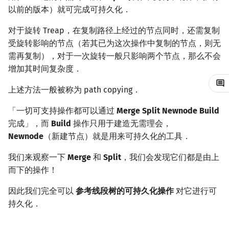
以前的版本）就可完成可持久化．
镜像站列表
Special Judge
Java 速成
前缀和 & 差分
IDA*
状压 DP
Boyer–Moore 算法
置换和排列
AVL 树
可持久化 WBLT
拓扑排序
扫描线
有限状态自动机
Dev-C++
文件操作
Lambda 表达式
归并排序
裴蜀定理 & 一次不定方程
多项式多点求值|快速插值
贝尔数
线性基
虚树
对于旋转 Treap，在复制路径上经过的节点同时，还需复制
致谢
Testlib
Java 进阶
二分
回溯法
数位 DP
Z 函数（扩展 KMP）
弧度制与坐标系
红黑树
最短路问题
旋转卡壳
计算理论基础
前置知识
CLion
pb_ds
堆排序
费马小定理 & 欧拉定理
多项式初等函数
伯努利数
线性映射
树分治
受旋转影响的节点（若其已为这次操作中复制的节点，则无
需再复制），对于一次旋转一般只影响两个节点，那么不会
Polygon
倍增
Dancing Links
插头 DP
AC 自动机
复数
左偏红黑树
生成树问题
半平面交
字节顺序
思想/做法
Geany
编译优化
桶排序
模逆元
常系数齐次线性递推
Entringer Number
特征多项式
动态树分治
增加其时间复杂度．
上述方法一般被称为 path copying．
OJ 工具
构造
Alpha–Beta 剪枝
计数 DP
后缀数组 (SA)
数论
AA 树
斯坦纳树
平面最近点对
约瑟夫问题
处理懒标记
Xcode
希尔排序
线性同余方程
多项式平移|连续点值平移
Eulerian Number
对角化
AHU 算法
「一切可支持操作都可以通过
Merge Split Newnode Build
LaTeX 入门
优化
动态 DP
后缀自动机 (SAM)
多项式与生成函数
拆点
随机增量法
表达式求值
实现路径复制
GUIDE
锦标赛排序
中国剩余定理
符号化方法
分拆数
Jordan标准型
树哈希
完成」，而
Build
操作只用于建造无需理会，
Newnode
（新建节点）就是用来可持久化的工具．
Git
概率 DP
后缀平衡树
组合数学
连通性相关
反演变换
在一台机器上规划任务
针对持久化 WBLT 的小优化
Sublime Text
Tim 排序
升幂引理
Lagrange 反演
范德蒙德卷积
树上随机游走
我们来观察一下
Merge
和
Split
，我们会发现它们都是由上
DP 套 DP
广义后缀自动机
线性代数
环计数问题
计算几何杂项
主元素问题
代码实现
CP Editor
排序相关 STL
阶乘取模
形式幂级数复合|复合逆
Pólya 计数
而下的操作！
DP 优化
后缀树
线性规划
例题
最小环
Garsia–Wachs 算法
因此我们完全可以
参考线段树的可持久化操作
Code::Blocks
排序应用
卢卡斯定理
普通生成函数
图论计数
对它进行可
持久化．
其它 DP 方法
Manacher
抽象代数
推荐的练手题
2-SAT
15-puzzle
同余方程
指数生成函数