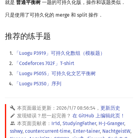
就是
普通平衡树
一题的可持久化版，操作和该题类似．
只是使用了可持久化的 merge 和 split 操作．
推荐的练手题
「Luogu P3919」可持久化数组（模板题）
「Codeforces 702F」T-shirt
「Luogu P5055」可持久化文艺平衡树
「Luogu P5350」序列
本页面最近更新：
2026/1/7 08:56:54
，
更新历史
发现错误？想一起完善？
在 GitHub 上编辑此页！
本页面贡献者：
Ir1d
,
StudyingFather
,
H-J-Granger
,
sshwy
,
countercurrent-time
,
Enter-tainer
,
NachtgeistW
,