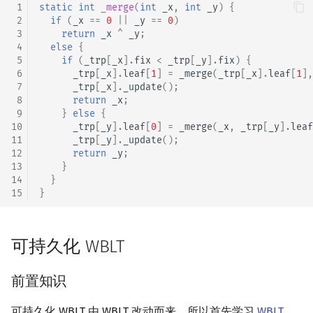
 1
static
int
_merge
(
int
_x
,
int
_y
)
{
 2
if
(
_x
==
0
||
_y
==
0
)
 3
return
_x
^
_y
;
 4
else
{
 5
if
(
_trp
[
_x
].
fix
<
_trp
[
_y
].
fix
)
{
 6
_trp
[
_x
].
leaf
[
1
]
=
_merge
(
_trp
[
_x
].
leaf
[
1
],
 7
_trp
[
_x
].
_update
();
 8
return
_x
;
 9
}
else
{
10
_trp
[
_y
].
leaf
[
0
]
=
_merge
(
_x
,
_trp
[
_y
].
leaf
11
_trp
[
_y
].
_update
();
12
return
_y
;
13
}
14
}
15
}
可持久化 WBLT
前置知识
可持久化 WBLT 由 WBLT 改动而来，所以首先学习
WBLT
．