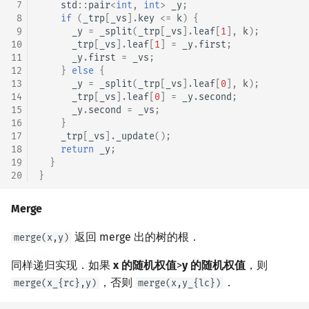
 7
std
::
pair
<
int
,
int
>
_y
;
 8
if
(
_trp
[
_vs
].
key
<=
k
)
{
 9
_y
=
_split
(
_trp
[
_vs
].
leaf
[
1
],
k
);
10
_trp
[
_vs
].
leaf
[
1
]
=
_y
.
first
;
11
_y
.
first
=
_vs
;
12
}
else
{
13
_y
=
_split
(
_trp
[
_vs
].
leaf
[
0
],
k
);
14
_trp
[
_vs
].
leaf
[
0
]
=
_y
.
second
;
15
_y
.
second
=
_vs
;
16
}
17
_trp
[
_vs
].
_update
();
18
return
_y
;
19
}
20
}
Merge
返回 merge 出的树的根．
merge(x,y)
同样递归实现．如果
x 的随机权值
>
y 的随机权值
，则
，否则
．
merge(x_{rc},y)
merge(x,y_{lc})