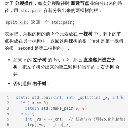
对于
分裂操作
，每次分裂路径时
新建节点
指向分出来的路
径，用
存新分裂出来的两棵树的根．
std::pair
返回一个
;
split(x,k)
std::pair
表示把
为根的树的前
个元素放在
一棵树
中，剩下的节
𝑘
x
k
𝑥
点构成在另一棵树中，返回这两棵树的根（first 是第一棵树
的根，second 是第二棵树的）．
如果
的
左子树
的
，那么
直接递归进左子
𝑥
𝑘
𝑒
𝑦
≥
𝑘
x
k
e
y
≥
k
树
，把左子树分出来的第二颗树和当前的
右子树
合
𝑥
x
并．
否则递归
右子树
．
 1
static
std
::
pair
<
int
,
int
>
_split
(
int
_x
,
int
k
)
 2
if
(
_x
==
0
)
 3
return
std
::
make_pair
(
0
,
0
);
 4
else
{
 5
int
_vs
=
++
_cnt
;
// 新建节点（可持久化的精髓）
 6
_trp
[
_vs
]
=
_trp
[
_x
];