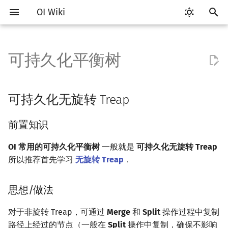
OI Wiki
键
入
可持久化平衡树
Getting Started
比赛相关简介
工具软件简介
语言基础简介
算法基础简介
搜索部分简介
动态规划部分简介
字符串部分简介
数学部分简介
并查集
堆简介
分块思想
线段树基础
二叉搜索树 & 平衡树
可持久化无旋转 Treap
线段树套线段树
Link Cut Tree
图论部分简介
计算几何部分简介
杂项简介
RMQ
OI 赛事与赛制
题型概述
读入、输出优化
Vim
评测工具简介
Testlib 简介
Hello, World!
C++ 标准库简介
类
复杂度简介
排序简介
DP 优化简介
后缀数组简介
数字系统简介
数论基础
多项式与生成函数简介
排列组合
线性代数简介
线性规划基础
基本概念
基本概念
博弈论简介
插值
树基础
最短路
最小生成树
强连通分量
网络流简介
图匹配
离线算法简介
随机函数
以
开
关于本项目
赛事
代码编辑工具
C++ 基础
复杂度
DFS（搜索）
动态规划基础
字符串基础
布尔代数
并查集复杂度
二叉堆
块状数组
线段树合并 & 分裂
Treap
平衡树套线段树
全局平衡二叉树
图论相关概念
二维计算几何基础
离散化
并查集应用
前置知识
ICPC/CCPC 赛事与赛制
交互题
分段打表
Emacs
Arbiter
通用
C++ 语法基础
STL 容器
命名空间
均摊复杂度
选择排序
单调队列/单调栈优化
最优原地后缀排序算法
进位制
模算术简介
代数基本定理
抽屉原理
向量
单纯形法
群论
条件概率与独立性
公平组合游戏
数值积分
树的直径
差分约束
最小树形图
双连通分量
最大流
二分图最大匹配
CDQ 分治
随机化技巧
可持久化无旋转 Treap
始
如何参与
题型
评测工具
C++ 标准库
枚举
BFS（搜索）
记忆化搜索
标准库
数字系统
配对堆
块状链表
李超线段树
Splay 树
线段树套平衡树
Euler Tour Tree
图的存储
三维计算几何基础
双指针
括号序列
思想/做法
常见错误
VS Code
Cena
Generator
变量
STL 算法
值类别
冒泡排序
斜率优化
平衡三进制
素数
快速傅里叶变换
容斥原理
内积和外积
环论
随机变量
零和游戏
高斯消元
树的中心
k 短路
最小直径生成树
割点和桥
最小割
二分图最大权匹配
整体二分
爬山算法
前置知识
搜
OI Wiki 不是什么
学习路线
命令行
C++ 进阶
模拟
双向搜索
背包 DP
字符串匹配
位操作
左偏树
树分块
猫树
WBLT
树状数组套权值线段树
Top Tree
DFS（图论）
距离
离线算法
线段树与离线询问
可持久化操作
常见技巧
Atom
CCR Plus
Validator
运算
bitset
重载运算符
插入排序
四边形不等式优化
格雷码
最大公约数
快速数论变换
斐波那契数列
矩阵
域论
随机变量的数字特征
非公平组合游戏
牛顿迭代法
树的重心
同余最短路
圆方树
费用流
一般图最大匹配
莫队算法
模拟退火
索
OI 常用的可持久化平衡树
一般就是
可持久化无旋转 Treap
所以推荐首先学习
无旋转 Treap
．
格式手册
学习资源
命令行编译与调试
C++ 与其他常用语言的区别
递归 & 分治
启发式搜索
区间 DP
字符串哈希
二进制集合操作
Sqrt Tree
区间最值操作 & 区间历史最
替罪羊树
分块套树状数组
BFS（图论）
Pick 定理
分数规划
可持久化
Eclipse
Lemon
Interactor
流程控制语句
string
引用
计数排序
Slope Trick 优化
欧拉函数
快速沃尔什变换
错位排列
初等变换
Schreier–Sims 算法
概率不等式
最近公共祖先
点/边连通度
上下界网络流
一般图最大权匹配
值
思想/做法
数学符号表
技巧
编译器
Pascal 转 C++ 急救
贪心
A*
DAG 上的 DP
字典树 (Trie)
高精度计算
笛卡尔树
树上问题
三角剖分
随机化
Split
Notepad++
Checker
高级数据类型
pair
常量
基数排序
WQS 二分
筛法
Chirp Z 变换
卡特兰数
行列式
树链剖分
Stoer–Wagner 算法
稳定匹配
Kinetic Tournament Tree
对于非旋转 Treap，可通过
Merge
和
Split
操作过程中复制
F.A.Q.
出题
WSL (Windows 10)
Python 速成
排序
迭代加深搜索
树形 DP
前缀函数与 KMP 算法
快速幂
Size Balanced Tree
有向无环图
凸包
悬线法
Merge
Kate
函数
新版 C++ 特性
快速排序
状态设计优化
分解质因数
多项式牛顿迭代
斯特林数
线性空间
树上启发式合并
路径上经过的节点（一般在
Split
操作中复制，确保不影响