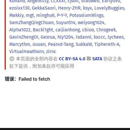
Konano
,
AngelKitty
,
CCXXXI
,
cjsoft
,
diauweb
,
Early0v0
,
ezoixx130
,
GekkaSaori
,
Henry-ZHR
,
ksyx
,
LovelyBuggies
,
Makkiy
,
mgt
,
minghu6
,
P-Y-Y
,
PotassiumWings
,
SamZhangQingChuan
,
Suyun514
,
weiyong1024
,
Alpha1022
,
Backl1ght
,
caijianhong
,
cbioo
,
Chrogeek
,
GavinZhengOI
,
Gesrua
,
hly1204
,
isdanni
,
kxccc
,
lychees
,
Marcythm
,
ouuan
,
Peanut-Tang
,
SukkaW
,
Tiphereth-A
,
VirtualHawthorn
,
zirnc
本页面的全部内容在
CC BY-SA 4.0
和
SATA
协议之条
款下提供，附加条款亦可能应用