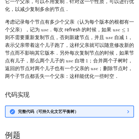
它一个父亲，可以不用复制．针对这一个性质，可以进行优
化，以减少复制多余的节点．
考虑记录每个节点有多少个父亲（认为每个版本的根都有一
个父亲），记为
．每次 refresh 的时候，如果
𝑢
𝑠
𝑒
𝑢
𝑠
𝑒
≤
1
u
s
e
u
s
e
≤
1
则不需要重新复制节点，否则新建节点，并且
自减
，
𝑢
𝑠
𝑒
1
u
s
e
1
表示父亲带着这个儿子跑了，这样父亲就可以随意修改新的
节点而不影响其它版本．另外每次复制节点的时候，如果节
点有儿子，那么两个儿子的
自增
；合并两个子树时，
𝑢
𝑠
𝑒
1
u
s
e
1
返回的节点对两个儿子也有一个父亲的
；删除节点时，
𝑢
𝑠
𝑒
u
s
e
两个子节点都丢失一个父亲：这样能优化一些时空．
代码实现
完整代码（可持久化文艺平衡树）
例题