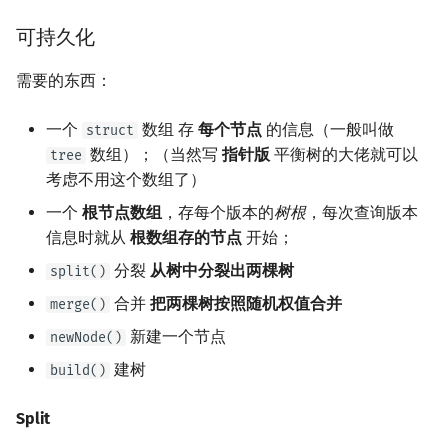
矩阵树定理
Min_25 筛
可持久化
LGV 引理
洲阁筛
需要的东西：
最大团搜索算法
类欧几里德算法
一个
数组 存
每个节点
的信息（一般叫做
struct
数组）；（当然写
指针版
平衡树的大佬就可以
tree
支配树
Meissel–Lehmer 算法
考虑不用这个数组了）
图上随机游走
一个
根节点数组
，存每个版本的
连分数
树根
，每次查询版本
信息时就从
根数组存的节点
开始；
Stern–Brocot 树与 Farey
分裂
从树中分裂出两棵树
split()
合并
把两棵树按照随机权值合并
merge()
二次域
新建一个节点
newNode()
Pell 方程
建树
build()
Split