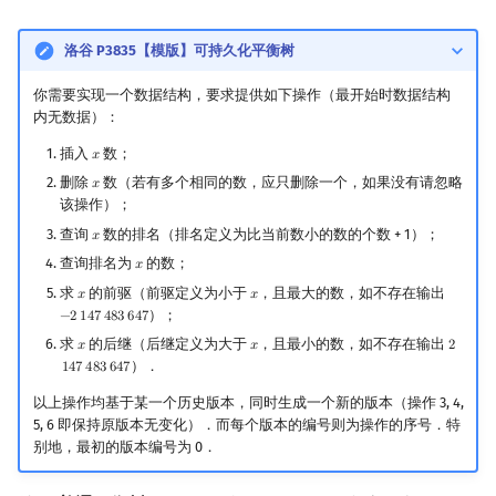
洛谷 P3835【模版】可持久化平衡树
你需要实现一个数据结构，要求提供如下操作（最开始时数据结构
内无数据）：
插入
数；
𝑥
x
删除
数（若有多个相同的数，应只删除一个，如果没有请忽略
𝑥
x
该操作）；
查询
数的排名（排名定义为比当前数小的数的个数 + 1）；
𝑥
x
查询排名为
的数；
𝑥
x
求
的前驱（前驱定义为小于
，且最大的数，如不存在输出
𝑥
𝑥
x
x
）；
−
2
1
4
7
4
8
3
6
4
7
−
2
147
483
647
求
的后继（后继定义为大于
，且最小的数，如不存在输出
𝑥
𝑥
2
x
x
2
147
48
）．
1
4
7
4
8
3
6
4
7
以上操作均基于某一个历史版本，同时生成一个新的版本（操作 3, 4,
5, 6 即保持原版本无变化）．而每个版本的编号则为操作的序号．特
别地，最初的版本编号为 0．