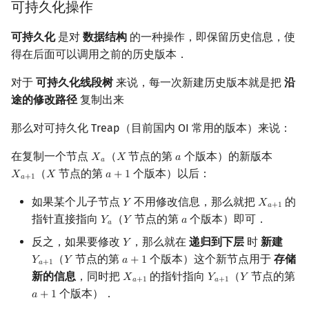
可持久化操作
回文树
概率论
欧拉图
Kahan 求和
二次剩余
可持久化
是对
数据结构
的一种操作，即保留历史信息，使
序列自动机
博弈论
哈密顿图
珂朵莉树/颜色段均摊
阶 & 原根
得在后面可以调用之前的历史版本．
对于
可持久化线段树
来说，每一次新建历史版本就是把
沿
最小表示法
数值算法
二分图
空间优化简介
离散对数
途的修改路径
复制出来
Lyndon 分解
序理论
平面图
高次剩余 & 单位根
那么对可持久化 Treap（目前国内 OI 常用的版本）来说：
Main–Lorentz 算法
杨氏矩阵
弦图
数论分块
在复制一个节点
（
节点的第
个版本）的新版本
𝑋
𝑋
𝑎
X
a
X
a
𝑎
（
节点的第
个版本）以后：
𝑋
𝑋
𝑎
+
1
X
a
+
1
X
a
+
1
𝑎
+
1
拟阵
图的着色
狄利克雷卷积
如果某个儿子节点
不用修改信息，那么就把
的
𝑌
𝑋
Y
X
a
+
1
𝑎
+
1
Berlekamp–Massey 算法
网络流
指针直接指向
（
节点的第
莫比乌斯反演
个版本）即可．
𝑌
𝑌
𝑎
Y
a
Y
a
𝑎
反之，如果要修改
，那么就在
递归到下层
时
新建
𝑌
Y
图的匹配
杜教筛
（
节点的第
个版本）这个新节点用于
存储
𝑌
𝑌
𝑎
+
1
Y
a
+
1
Y
a
+
1
𝑎
+
1
新的信息
，同时把
的指针指向
（
节点的第
𝑋
𝑌
𝑌
X
a
+
1
Y
a
+
1
Y
𝑎
+
1
𝑎
+
1
Prüfer 序列
Powerful Number 筛
个版本）．
𝑎
+
1
a
+
1